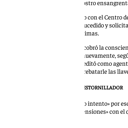
cabeza sobre el volante con el rostro ensangrent
El agente contactó de inmediato con el Centro d
Civil (062) para informar de lo sucedido y solicit
articular la seguridad de las víctimas.
Mientras tanto, el conductor recobró la conscienc
marcha del vehículo para huir nuevamente, según
situación, el guardia civil se acreditó como agente
ventanilla del vehículo, logró arrebatarle las llav
INTENTO DE AGRESIÓN CON UN DESTORNILLADOR
El individuo, en un «desesperado intento» por e
destornillador de «grandes dimensiones» con el q
varias ocasiones».