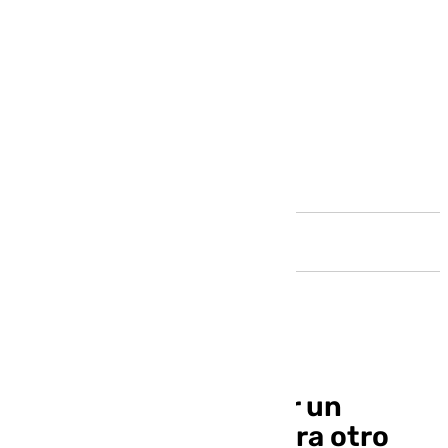
Andalucía
A prisión por estrellar un
vehículo robado contra otro