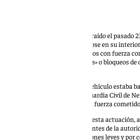
nacional.
MATERIAL PARA POSIBLES ROBOS
El vehículo, que había sido sustraído el pasado 21
fue inspeccionado, encontrándose en su interior
utilizados en la comisión de robos con fuerza 
(pata de cabra) y «barreamientos» o bloqueos de 
(pinchos de hierro), entre otros.
Además, se confirmó que este vehículo estaba ba
equipo de investigación de la Guardia Civil de Ne
implicación en varios robos con fuerza cometido
Finalmente, como resultado de esta actuación, a
los delitos de atentado a los agentes de la autorid
sustracción de vehículo, de lesiones leves y por 