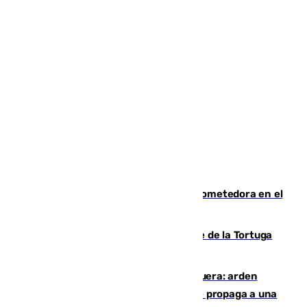
El año 2007, una generación muy prometedora en el
mundo del fútbol
Incendio forestal en el paraje Monte de la Tortuga
de Málaga
Incendio en un vertedero de Antequera: arden
chatarra, muebles y palets y el fuego se propaga a una