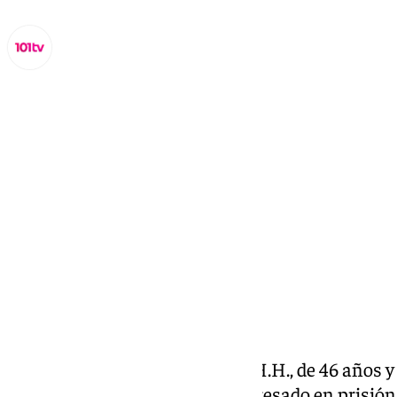
Miguel Alfonso
miércoles, 4 septiembre 2024, 12:35
Compartir:
Un hombre identificado como H.H., de 46 años y
antecedentes policiales, ha ingresado en prisión