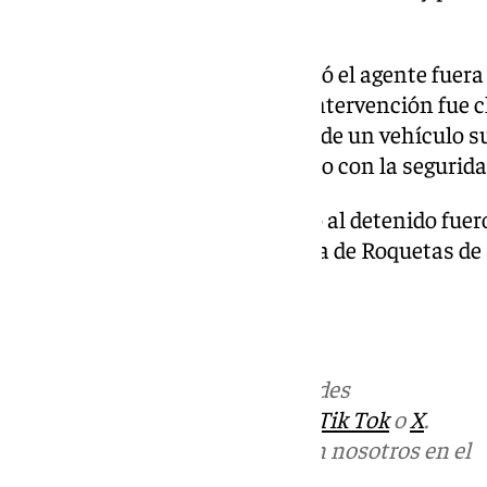
judiciales en vigor.
A pesar de las lesiones que sufrió el agente fuera 
seguridad de las víctimas y su intervención fue c
de los hechos y la recuperación de un vehículo 
profesionalidad y el compromiso con la segurid
Las diligencias instruidas junto al detenido fue
Juzgado en funciones de guardia de Roquetas de 
ingreso en prisión.
Más noticias de
101TV
en las redes
sociales:
Instagram
,
Facebook
,
Tik Tok
o
X
.
Puedes ponerte en contacto con nosotros en el
correo
informativos@101tv.es