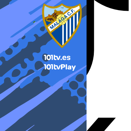
X-twitter