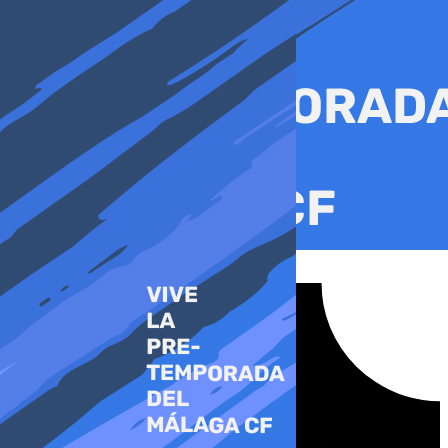
Ir
al
contenido
Tiktok