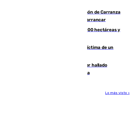
zona de monte
Las Palmas conquista el Trofeo Ramón de Carranza
y somete a un Cádiz que no termina de arrancar
El incendio de Niebla alcanza las 8.000 hectáreas y
mantiene desalojadas a 474 personas
El tenista checho Lehecka, nueva víctima de un
Rafa Jódar que está siendo imparable
Muere un hombre de 58 años tras ser hallado
inconsciente en una piscina en Cómpeta
Lo más visto >
Más noticias
Ver más >