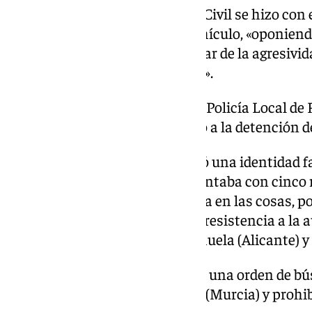
Cuando el agente de la Guardia Civil se hizo con e
individuo consiguió salir del vehículo, «oponiend
cayendo ambos al suelo, y a pesar de la agresivid
neutralizarlo con gran esfuerzo».
Acto seguido, una patrulla de la Policía Local d
inmediato en el lugar y procedió a la detención d
Aunque el detenido proporcionó una identidad fa
como H.H., de 46 años, quien contaba con cinco r
por delitos como robo con fuerza en las cosas, p
motor, conducción temeraria y resistencia a la a
juzgados de Instrucción de Orihuela (Alicante) y
Al detenido le constaba además una orden de bús
un juzgado de lo Penal de Lorca (Murcia) y prohib