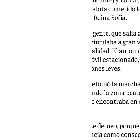
incluso, su ingreso en prisión, habría cometido 
en las inmediaciones de la calle Reina Sofía.
El suceso tuvo
lugar
cuando el agente, que salía 
cómo un vehículo de color rojo circulaba a gran 
la plaza de toros de la citada localidad. El auto
premeditada» contra un automóvil estacionado, 
dos personas que sufrieron lesiones leves.
Tras la colisión, este individuo retomó la march
«intentó darse a la fuga, invadiendo la zona pea
agente de la Guardia Civil, que se encontraba en e
evitar ser atropellado».
Instantes después, el vehículo se detuvo, porque
momentáneamente la consciencia como consecuen