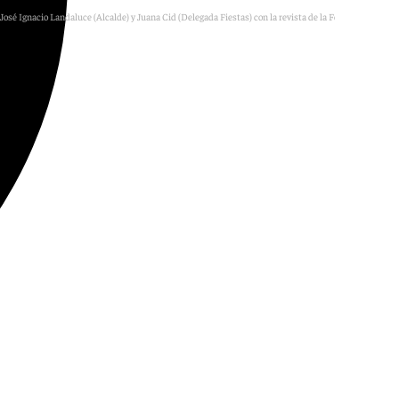
José Ignacio Landaluce (Alcalde) y Juana Cid (Delegada Fiestas) con la revista de la Feria Real 2026
A.A.