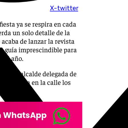
X-twitter
iesta ya se respira en cada
erda un solo detalle de la
acaba de lanzar la revista
una guía imprescindible para
del año.
iente de alcalde delegada de
e ya están en la calle los
impresa.