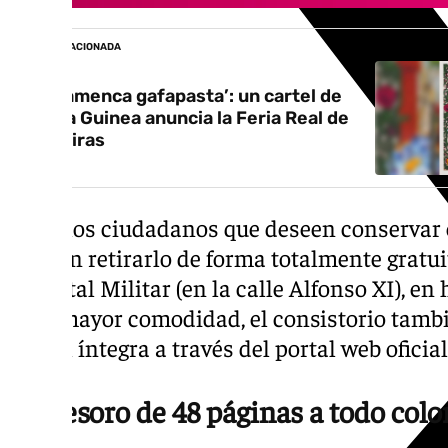
NOTICIA RELACIONADA
‘La flamenca gafapasta’: un cartel de
Marga Guinea anuncia la Feria Real de
Algeciras
Aquellos ciudadanos que deseen conservar 
pueden retirarlo de forma totalmente gratuit
Hospital Militar (en la calle Alfonso XI), en 
Para mayor comodidad, el consistorio tambi
digital íntegra a través del portal web oficial
Un tesoro de 48 páginas a todo colo