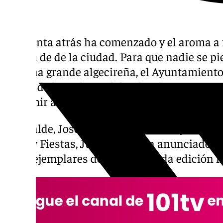
La cuenta atrás ha comenzado y el aroma a f
rincón de de la ciudad. Para que nadie se pi
semana grande algecireña, el Ayuntamiento 
oficial de la Feria Real de Algeciras 2026, 
exprimir al máximo los días más esperados 
El alcalde, José Ignacio Landaluce, y la ten
Feria y Fiestas, Juana Cid, han anunciado qu
1.500 ejemplares de esta esperada edición 