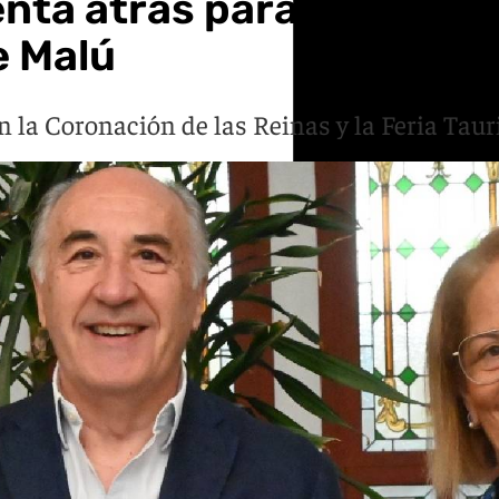
nta atrás para su Feria Re
e Malú
on la Coronación de las Reinas y la Feria Taur