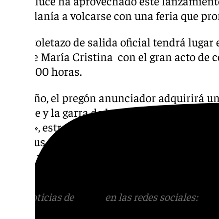
Landaluce ha aprovechado este lanzamiento 
ciudadanía a volcarse con una feria que pro
El pistoletazo de salida oficial tendrá lugar 
Parque María Cristina con el gran acto de 
las 22.00 horas.
Este año, el pregón anunciador adquirirá un 
duende y la garra de la consagrada artista 
«Malú», estrechamente vinculada a Algeciras
Tras sus palabras, la magia de la primera n
de oro por bulerías, el preludio perfecto para
volantes y alegría que nos aguarda en el reci
Más noticias de
101TV
en las redes sociales:
Ins
correo
informativos@101tv.es