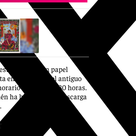
este recuerdo en papel
a en el edificio del antiguo
horario de 9:00 a 13:30 horas.
én ha habilitado la descarga
.
r