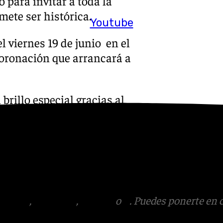
para invitar a toda la
mete ser histórica.
Youtube
el viernes 19 de junio en el
coronación que arrancará a
brillo especial gracias al
María Lucía Sánchez Benítez
 por sus raíces familiares.
oche se cerrará con un broche
 el derroche de color,
nto ferial.
tagram
,
Facebook
,
Tik Tok
o
X
. Puedes ponerte en 