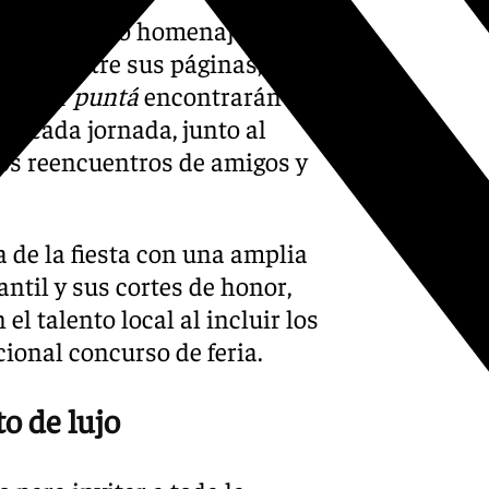
o un auténtico homenaje a las
color. Entre sus páginas, los
 perder
puntá
encontrarán la
ar cada jornada, junto al
los reencuentros de amigos y
a de la fiesta con una amplia
fantil y sus cortes de honor,
l talento local al incluir los
ional concurso de feria.
o de lujo