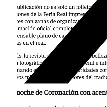
Esta publicación no es solo un folleto, sin
tradiciones de la Feria Real impreso a todo 
feriantes con ganas de organizarse para no
programación oficial completa para planific
indispensable plano de casetas que guiará 
familias en el real.
Además, la revista rinde honores a la bellez
galería fotográfica de las reinas juvenil e in
combinando el fervor de las autoridades con e
emotivos microrrelatos ganadores del tradic
Una noche de Coronación con acent