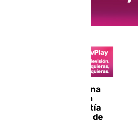
Cinco detenidos en una
operación contra una
organización que metía
cocaína por el puerto de
Algeciras