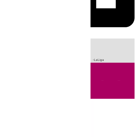
HOY
|
Sucesos
Crisis Migratoria en Ceuta
Fútbol
Incendios
LaLiga
Andalucía