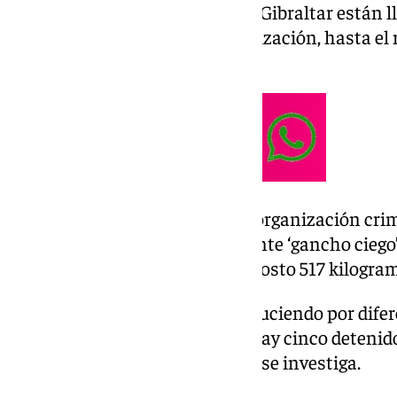
Algeciras y Greco del Campo de Gibraltar están l
desde las 6,00 horas con la realización, hasta el
domiciliarios.
El objetivo es desarticular una organización cri
introducción de cocaína mediante ‘gancho ciego’ p
que ya se intervino el pasado agosto 517 kilogra
Los seis registros se están produciendo por dife
Algeciras y hasta el momento hay cinco detenid
esta organización criminal que se investiga.