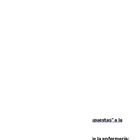
Más de 15.000 ceutíes reclaman "respuestas" a la
crisis migratoria
Buenas noticias para el Málaga desde la enfermería: