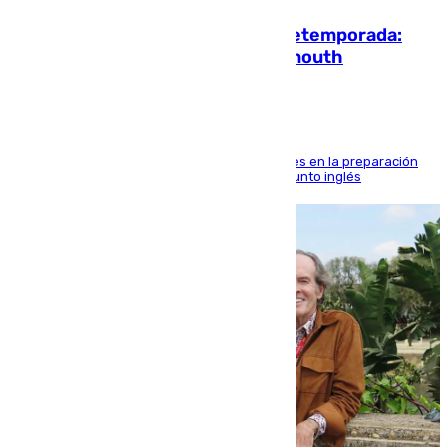
La ‘delicatessen’ de Isco en la pretemporada:
pisadita y cañito ante el Bournemouth
El malagueño sigue mejorando sus sensaciones en la preparación
veraniega con minutos de calidad ante el conjunto inglés