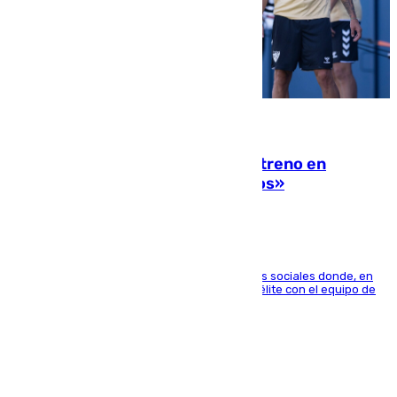
10.08.2026
Las ganas de Larrubia ante su estreno en
Primera: «En busca de más sueños»
El jugador ha compartido un vídeo en sus redes sociales donde, en
una entrevista en 101TV, afirma que llegar a la élite con el equipo de
su ciudad era su objetivo.