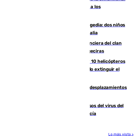
Juan Cruz se incorpora con normalidad a los
entrenamientos
Una venganza familiar acaba en tragedia: dos niños
y un adulto mueren en una piscina en Italia
Golpe definitivo a la estructura financiera del clan
de los hermanos Sánchez Castro en Algeciras
Más de 600 bomberos, 169 medios y 10 helicópteros
están desplegados en la zona intentando extinguir el
incendio de Niebla
El eclipse provocará 1,5 millones de desplazamientos
adicionales por carretera
La Junta confirma cinco nuevos casos del virus del
Nilo y suma ya un total de 26 en Andalucía
Lo más visto >