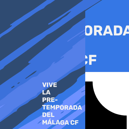
Ir
al
contenido
Tiktok