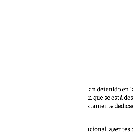
Lynx Devs
martes, 3 diciembre 2024, 09:50
Compartir:
Agentes de la Policía Nacional han detenido en 
cinco personas en una operación que se está des
contra una organización supuestamente dedicad
a través del puerto algecireño.
Según ha explicado la Policía Nacional, agentes d