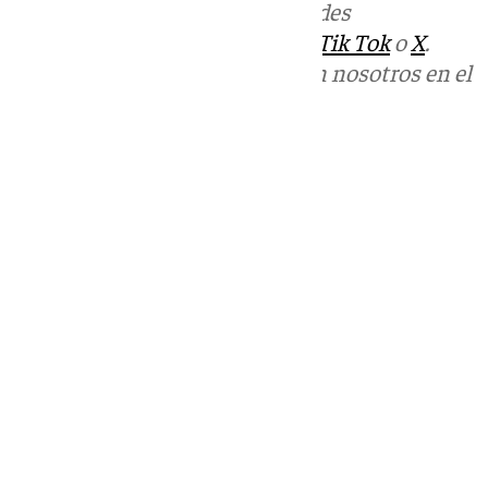
Más noticias de
101TV
en las redes
sociales:
Instagram
,
Facebook
,
Tik Tok
o
X
.
Puedes ponerte en contacto con nosotros en el
correo
informativos@101tv.es
Tags:
Últimas noticias