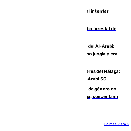
jugaba en Leganés
Ceuta suma 82 fallecidos en el mar al intentar
cruzar la frontera española
Huelva eleva a emergencia el incendio forestal de
Niebla
Juanfran Funes, sobre el duro juego del Al-Arabi:
“Por momentos nos hemos metido en una jungla y era
hasta peligroso”
Ya se han estrenado los tres delanteros del Málaga:
Eneko Jauregui, bigoleador contra el Al-Arabi SC
35 mujeres asesinadas por violencia de género en
España en este 2026: Andalucía y Málaga, concentran
el foco de la tragedia
Lo más visto >