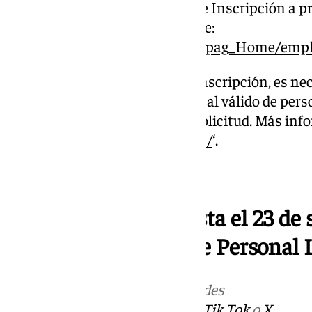
en el punto de acceso general de Inscripción a p
disponible en el siguiente enlace:
‘
https://administracion.gob.es/pag_Home/emp
Como requisito previo para la inscripción, es ne
electrónico o de certificado digital válido de per
necesarios para la firma de la solicitud. Más in
‘
https://firmaelectronica.gob.es/
‘.
Continúa abierto hasta el 23 de 
para las 180 plazas de Personal
Más noticias de
101TV
en las redes
sociales:
Instagram
,
Facebook
,
Tik Tok
o
X
.