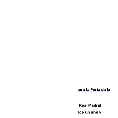
Talleres, escape room y música: así será la Feria de la
Juventud Cofrade de Málaga
El fichaje más caro de la historia del Real Madrid
costaba 105 millones de euros menos hace un año y