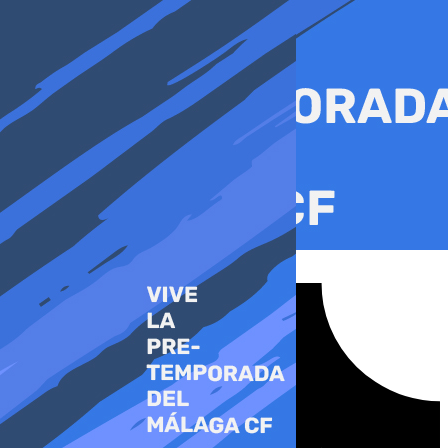
Ir
al
contenido
Tiktok