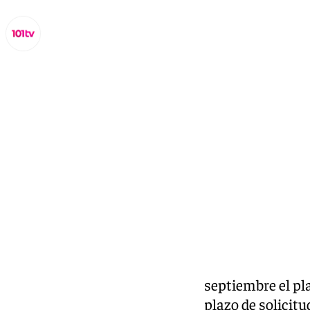
Miguel Alfonso
miércoles, 4 septiembre 2024, 07:25
Compartir:
Continúa abierto hasta el 23 de septiembre el pl
Personal Laboral de Defensa.El plazo de solicitu