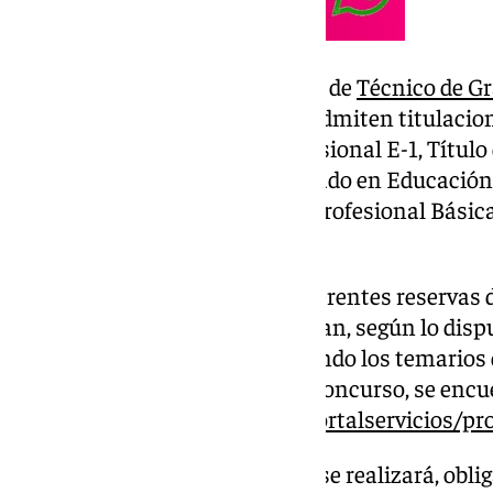
El Grupo Profesional E-2, Título de
Técnico de G
vacante –en algunos casos se admiten titulacion
con 114 plazas, y el Grupo Profesional E-1, Títul
cada vacante o Título de Graduado en Educación 
cualquier título de Formación Profesional Básica
plazas.
La convocatoria contempla diferentes reservas 
general aquellas que no se cubran, según lo disp
información completa, incluyendo los temarios de
méritos a valorar en la fase de concurso, se encu
‘
https://www.defensa.gob.es/portalservicios/pr
La presentación de solicitudes se realizará, obli