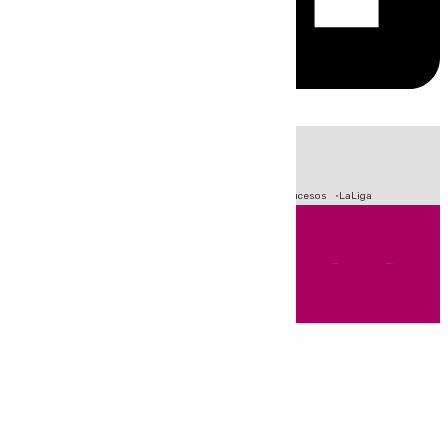
HOY
|
Fútbol
Primera División
Crisis Migratoria en Ceuta
Sucesos
LaLiga
Andalucía