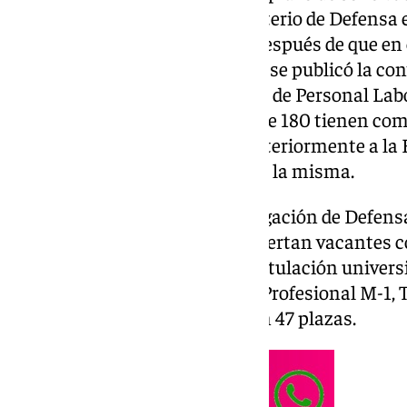
Personal Laboral Fijo del Ministerio de Defensa
hasta el día 23 de septiembre, después de que en 
(BOE) número 178 de 24 de julio se publicó la co
público para cubrir 2.263 plazas de Personal Lab
diferentes localidades, de las que 180 tienen co
Higuerón), incorporándose posteriormente a la B
Tierra, una vez entre en servicio la misma.
Según ha informado la Subdelegación de Defensa
a las titulaciones exigidas, se ofertan vacantes c
Grupo Profesional M-2 y M-3, Titulación univers
vacante, con una plaza; Grupo Profesional M-1, T
indicado para cada vacante, con 47 plazas.