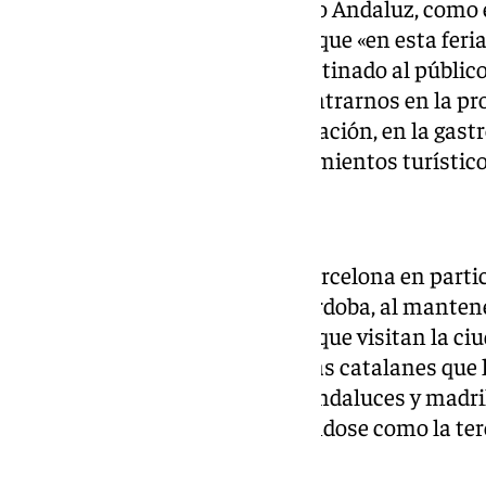
de Andalucía a cargo de Turismo Andaluz, como e
Train. La delegada ha señalado que «en esta feri
mayores eventos de España destinado al público 
conectividad aérea, vamos a centrarnos en la p
dada la proximidad de su celebración, en la gastr
productos, servicios y establecimientos turístic
«Mercado prioritario»
La concejal ha indicado que «Barcelona en parti
un mercado prioritario para Córdoba, al mantene
cuanto al origen de los viajeros que visitan la ci
2024 han sido 49.630 los turistas catalanes que
numerosos sólo por detrás de andaluces y madril
contabilizado 6.098, manteniéndose como la t
volumen de turistas.