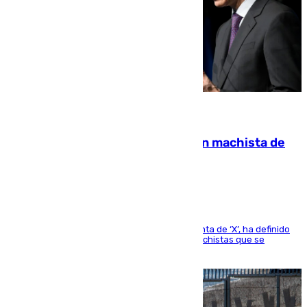
07.08.2026
Pedro Sánchez condena el crimen machista de
Benahavís
El presidente del Gobierno, a través de su cuenta de ‘X’, ha definido
como un “fracaso colectivo” los asesinatos machistas que se
producen en España