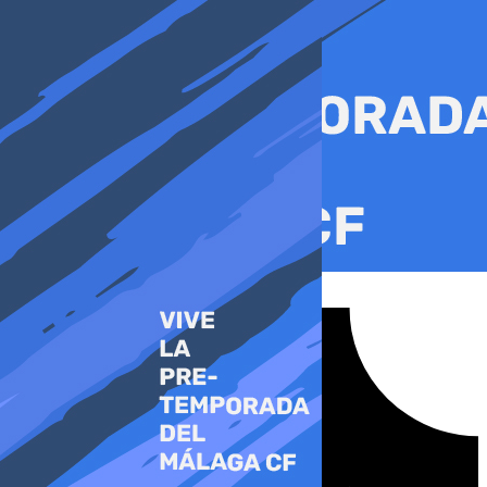
Ir
al
contenido
Tiktok