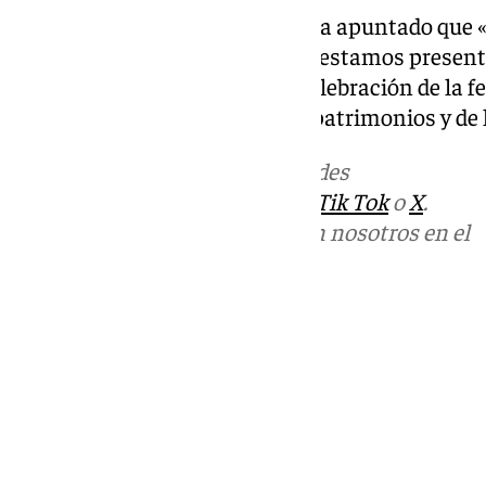
En este escenario, la delegada ha apuntado que
origen son esenciales y por ello estamos present
de Sants, coincidiendo con la celebración de la f
es más’ centrada en los cuatro patrimonios y de
Más noticias de
101TV
en las redes
sociales:
Instagram
,
Facebook
,
Tik Tok
o
X
.
Puedes ponerte en contacto con nosotros en el
correo
informativos@101tv.es
Tags:
Últimas noticias