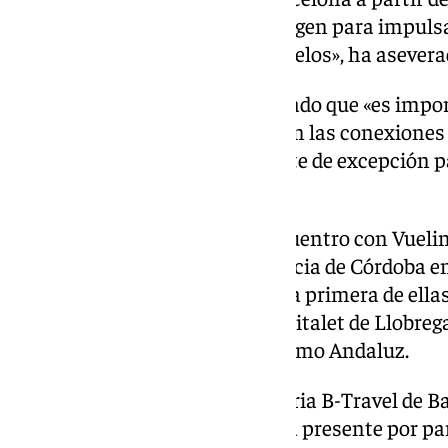
que estarán en centradas en origen para impulsa
potenciales usuarios de esos vuelos», ha asevera
Asimismo, la delegada ha indicado que «es impor
ciudad esté presente también en las conexiones 
otros países como un escaparate de excepción pa
esos destinos internacionales».
Aguilar ha mantenido esta encuentro con Vuelin
trabajo con motivo de la presencia de Córdoba e
promocionales en Barcelona. La primera de ellas
celebrada este jueves en L’Hospitalet de Llobrega
participado de la mano de Turismo Andaluz.
Este viernes ya arranca la 32 Feria B-Travel de B
donde la ciudad de Córdoba está presente por part