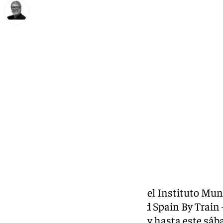
Francisco Marmolejo
viernes, 28 marzo 2025, 14:53
Compartir:
La ciudad de Córdoba, a través del Instituto Mun
junto a Turismo Andaluz y la red Spain By Train
está presente desde este jueves y hasta este sáb