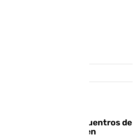
Andalucía
Córdoba asiste a encuentros de
promoción turística en