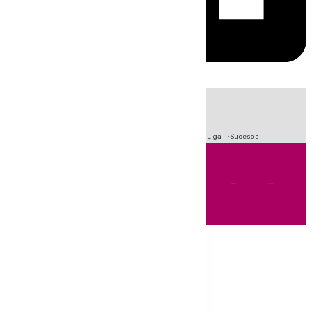
HOY
|
Fútbol
Primera División
Crisis Migratoria en Ceuta
LaLiga
Sucesos
Andalucía