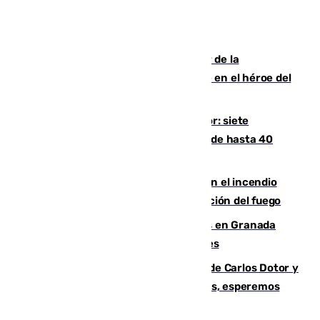
Ferrán Torres, nombrado embajador de la
Comunidad Valenciana tras convertirse en el héroe del
Mundial
Andalucía sigue asfixiada por el calor: siete
provincias, en alerta por temperaturas de hasta 40
grados
Activado el nivel 2 de emergencia en el incendio
forestal de Niebla por la compleja evolución del fuego
Controlado un incendio de rastrojos en Granada
junto a la autovía y al Callejón de Nogales
Juanfran Funes, sobre las lesiones de Carlos Dotor y
Fernando Calero: “Estamos preocupados, esperemos
que no sea nada”