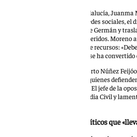
El presidente de la Junta de Andalucía, Juanma 
en reaccionar. A través de sus redes sociales, el
tristeza por la muerte del agente Germán y trasl
su familia y a los compañeros heridos. Moreno
reclamar una mayor dotación de recursos: «Deb
combatir el problema en el que se ha convertido e
El líder del Partido Popular, Alberto Núñez Feijó
respaldo y más autoridad para quienes defienden 
la muerte del agente en Huelva. El jefe de la op
dotar de más recursos a la Guardia Civil y lament
acto de servicio».
Abascal carga contra los políticos que «lle