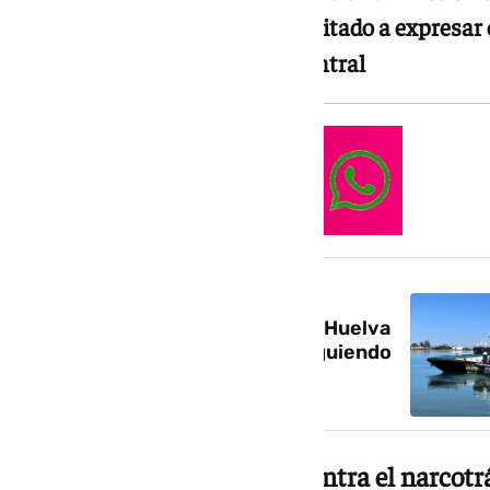
tono: mientras unos se han limitado a expresar
críticas directas al Gobierno central
NOTICIA RELACIONADA
Mueren dos guardias civiles en Huelva
al chocar sus patrulleras persiguiendo
una narcolancha
Moreno pide más medios contra el narcotr