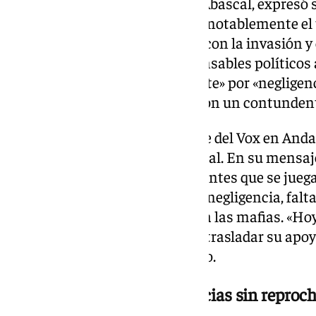
El presidente de Vox, Santiago Abascal, expresó 
agente Germán pero endureció notablemente el t
Abascal habló de «connivencia con la invasión y e
repulsa directa hacia los responsables políticos 
héroes como Germán a la muerte» por «negligenc
bastardos». Cerró su mensaje con un contundent
En la misma línea, el presidente del Vox en And
directamente al Ejecutivo central. En su mensaj
Sánchez de abandonar a los agentes que se juegan
andaluzas y denunció «años de negligencia, falta
a su juicio, han dejado vía libre a las mafias. 
insoportable», afirmó, antes de trasladar su apoyo
compañeros del agente fallecido.
Montero y Maíllo, condolencias sin reproc