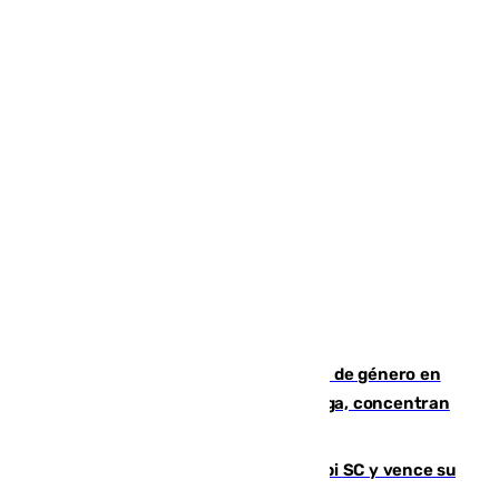
35 mujeres asesinadas por violencia de género en
España en este 2026: Andalucía y Málaga, concentran
el foco de la tragedia
El Málaga es muy superior al Al-Arabi SC y vence su
primer encuentro de pretemporada