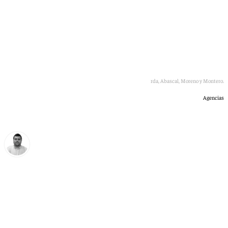
De derecha a izquierda, Abascal, Moreno y Montero.
Agencias
Borja Gutiérrez
viernes, 8 mayo 2026, 16:54
Compartir: