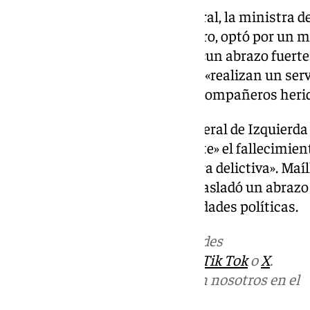
Desde el lado del Gobierno central, la ministra d
del PSOE-A, María Jesús Montero, optó por un me
debate político. Montero envió «un abrazo fuerte
destacó que los guardias civiles «realizan un ser
una pronta recuperación a los compañeros heri
Por su parte, el coordinador general de Izquierd
Maíllo, lamentó «profundamente» el fallecimiento
y calificó el narcotráfico de «lacra delictiva». Ma
recuperación de los heridos y trasladó un abrazo a
hacer referencia a responsabilidades políticas.
Más noticias de
101TV
en las redes
sociales:
Instagram
,
Facebook
,
Tik Tok
o
X
.
Puedes ponerte en contacto con nosotros en el
correo
informativos@101tv.es