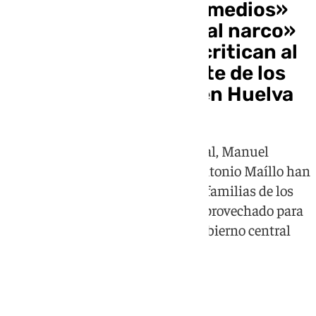
Del «debe haber más medios»
de Moreno al «plomo al narco»
de Abascal: PP y Vox critican al
Gobierno por la muerte de los
dos guardias civiles en Huelva
Juanma Moreno, Santiago Abascal, Manuel
Gavira, María Jesús Montero y Antonio Maíllo han
expresado sus condolencias a las familias de los
fallecidos, aunque algunos han aprovechado para
exigir más medios y señalar al Gobierno central