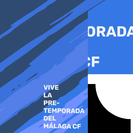
Ir
al
contenido
Tiktok