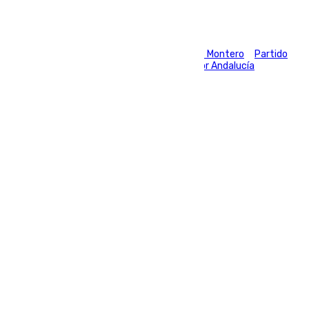
Tags:
Guardia Civil
Juanma Moreno
María Jesús Montero
Partido
Popular (PP)
Partido Socialista (PSOE)
Por Andalucía
Santiago Abascal
Vox
Últimas noticias