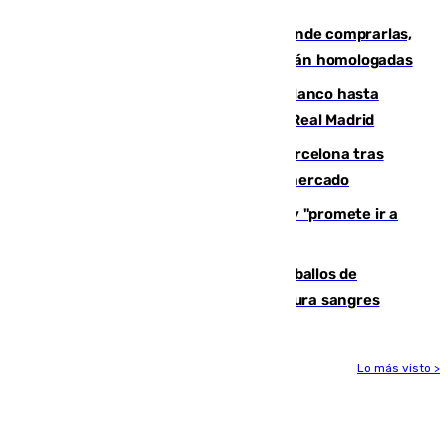
Gafas para el eclipse solar 2026: dónde comprarlas,
dónde conseguirlas y cómo saber si están homologadas
Vinícius Júnior seguirá vestido de blanco hasta
2032 tras cerrar su renovación con el Real Madrid
Rodrigo negocia su fichaje por el Barcelona tras
romper con el Madrid y revoluciona el mercado
El Rey traslada a Vivas su respaldo y "promete ir a
Ceuta" después de la crisis migratoria
El primer ciclo de las carreras de caballos de
Sanlúcar arranca este sábado con 27 pura sangres
Lo más visto >
Más noticias