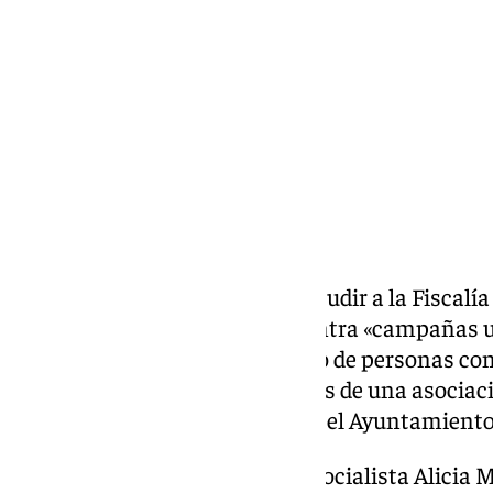
lunes, 24 marzo 2025, 12:04
Compartir:
El
PSOE de Córdoba
volverá a acudir a la Fiscalí
presentadas anteriormente contra «campañas ul
de la capital, esta vez «por el uso de personas 
antiabortista pagada con fondos de una asociació
mobiliario urbano que gestiona el Ayuntamiento
Lo ha adelantado la concejala socialista Alicia Mo