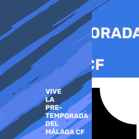
Ir
al
contenido
Tiktok