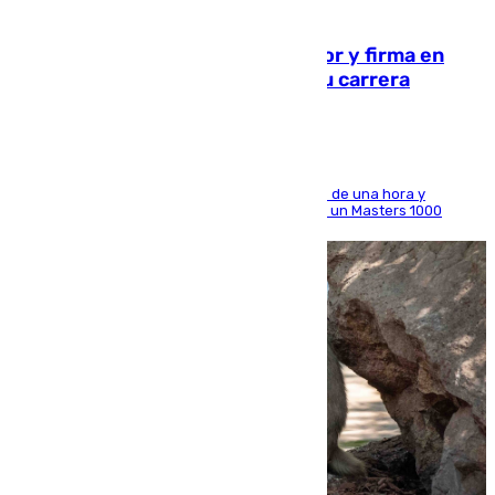
09.08.2026
Daniel Mérida derriba a Griekspoor y firma en
Montreal el mejor resultado de su carrera
El madrileño arrolla al neerlandés en poco más de una hora y
alcanza por primera vez los cuartos de final de un Masters 1000