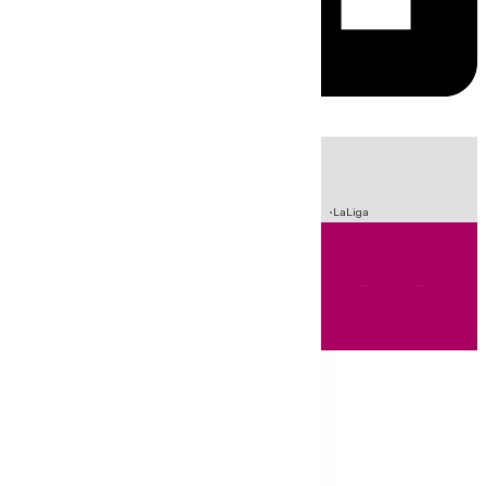
HOY
|
Sucesos
Incendios
Fútbol
Crisis Migratoria en Ceuta
LaLiga
Andalucía