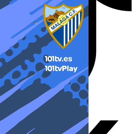
X-twitter