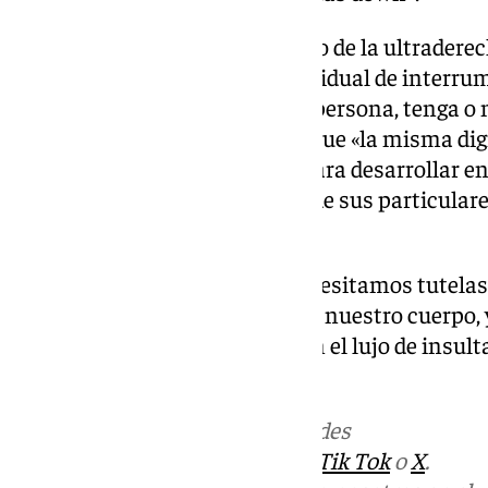
«El fundamentalismo ideológico de la ultraderec
puede defender el derecho individual de interru
reconocer la valía de cualquier persona, tenga o
una nota Moya, que insiste en que «la misma dig
persona con síndrome Down para desarrollar en p
mujer para decidir, en función de sus particular
un embarazo».
Para la edil, «las mujeres no necesitamos tutelas
sobre todo si tienen que ver con nuestro cuerpo,
organizaciones que se permiten el lujo de insulta
comparte su opción de vida».
Más noticias de
101TV
en las redes
sociales:
Instagram
,
Facebook
,
Tik Tok
o
X
.