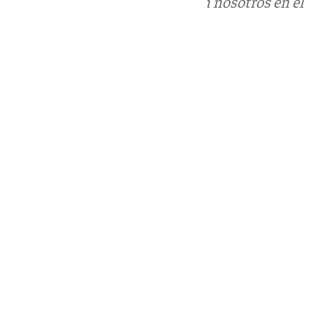
Puedes ponerte en contacto con nosotros en el
correo
informativos@101tv.es
Tags:
Últimas noticias