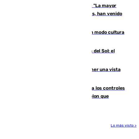
Un testimonio del colapso en Ceuta: "La mayor
parte de los que han venido son víctimas, han venido
engañados"
Torrenueva Costa pone el verano en modo cultura
con actividades para todos los públicos
Este es el palmarés del Trofeo Costa del Sol: el
Málaga lidera la tabla con 12 triunfos
Estos son los mejores sitios para tener una vista
privilegiada del eclipse en Andalucía
La Junta da explicaciones y refuerza los controles
tras los falsos positivos de cáncer de colon que
afectaron a 400 malagueños
Lo más visto >