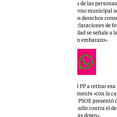
utilización zafia y manipuladora de las person
nueva campaña donde «el Gobierno municipal se p
y ataques de la ultraderecha a los derechos con
mujeres, escondiéndose tras declaraciones de f
permitiendo que en nuestra ciudad se señale a l
voluntariamente interrumpir un embarazo».
Moya ha instado al Gobierno del PP a retirar esa
al igual que solicitaron anteriormente «con la 
mujeres trans», y sobre la que el PSOE presentó 
ahora ampliará «por atentar no sólo contra el de
contra la dignidad de las personas down».