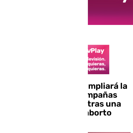
El PSOE de Córdoba ampliará la
denuncia contra «campañas
ultras» en mobiliario tras una
publicidad contra el aborto