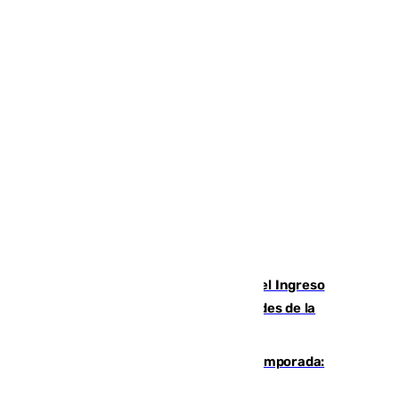
Cádiz aumenta un 15% en el cobro del Ingreso
Mínimo Vital junto a otras particularidades de la
provincia
La 'delicatessen' de Isco en la pretemporada:
pisadita y cañito ante el Bournemouth