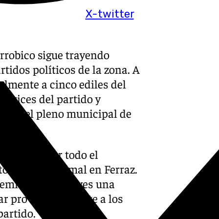
X-twitter
arrobico sigue trayendo
rtidos políticos de la zona. A
almente a cinco ediles del
ectrices del partido y
el en el pleno municipal de
 para atrasar todo el
to ha sentado mal en Ferraz.
emitido este jueves una
ar provisionalmente a los
partido.