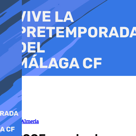
Ir
al
contenido
Política Almería