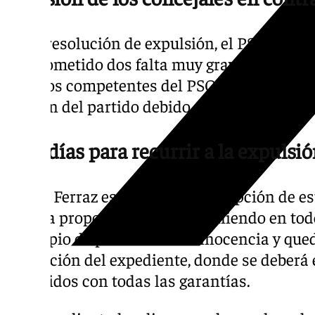
En la resolución de expulsión, el PSOE seña
han cometido dos falta muy graves, una por 
órganos competentes del PSOE-A» y otra por
imagen del partido debido a la «repercusión
Tres días para recurrir a la expulsi
Desde Ferraz estiman que la adopción de es
resulta proporcionada, manteniendo en tod
principio de presunción de inocencia y que
resolución del expediente, donde se deberá 
atribuidos con todas las garantías.