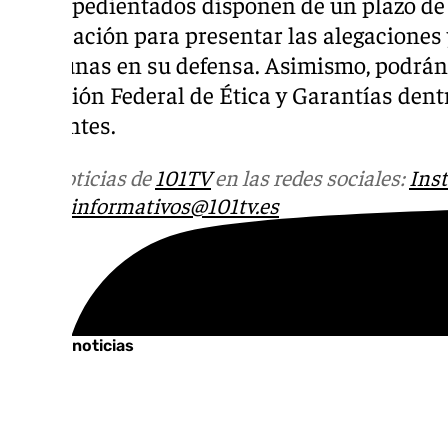
Los expedientados disponen de un plazo de 
notificación para presentar las alegaciones
oportunas en su defensa. Asimismo, podrán 
Comisión Federal de Ética y Garantías dentr
siguientes.
Más noticias de
101TV
en las redes sociales:
Ins
correo
informativos@101tv.es
Tags:
Últimas noticias