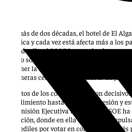
Tras más de dos décadas, el hotel de El Alg
polémica y cada vez está afecta más a los pa
causa de ello, el PSOE ha expulsado tempor
partido socialista por ir en contra de las dir
posponer la anulación de la licencia del hot
Carboneras celebrado el pasado 17 de junio.
Los votos de los concejales fueron decisivos
procedimiento hasta la próxima sesión y es
La Comisión Ejecutiva Federal del PSOE ha 
resolución, donde en ella se acuerda expuls
cinco ediles por votar en contra del interés 