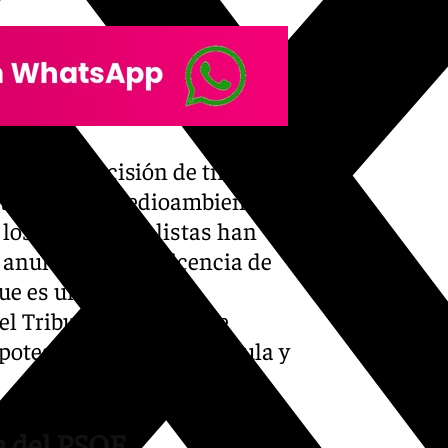
aro la decisión de tirar El
atentado al medioambiente
los ediles socialistas han
 anulación de la licencia de
que es un paso previo
el Tribunal Superior de
 potestad de declararla nula y
ra del PSOE