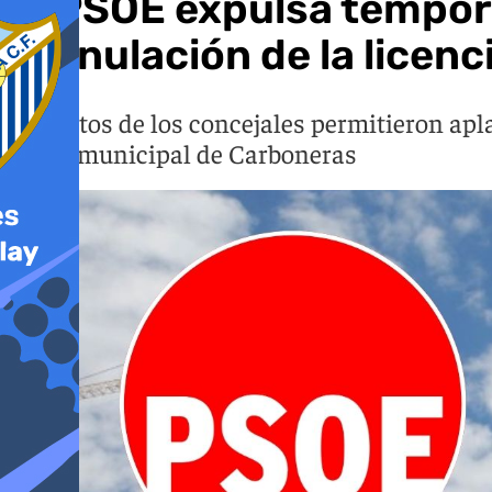
El PSOE expulsa tempora
la anulación de la licenc
Los votos de los concejales permitieron aplaz
pleno municipal de Carboneras