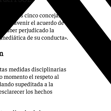
la que los cinco concejales
contravenir el acuerdo de los
 haber perjudicado la
 mediática de su conducta».
ón
tas medidas disciplinarias
o momento el respeto al
dando supeditada a la
esclarecer los hechos