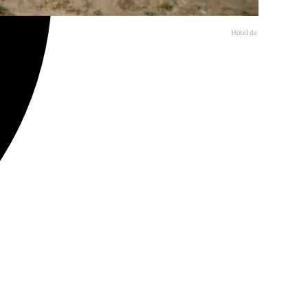
Hotel de El Algarrobico
Europa Press