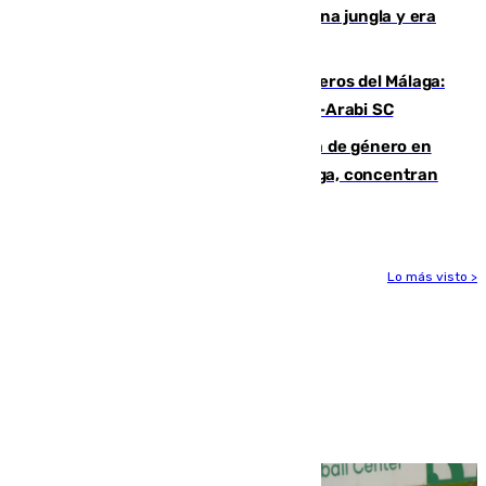
“Por momentos nos hemos metido en una jungla y era
hasta peligroso”
Ya se han estrenado los tres delanteros del Málaga:
Eneko Jauregui, bigoleador contra el Al-Arabi SC
35 mujeres asesinadas por violencia de género en
España en este 2026: Andalucía y Málaga, concentran
el foco de la tragedia
Lo más visto >
Más noticias
Ver más >