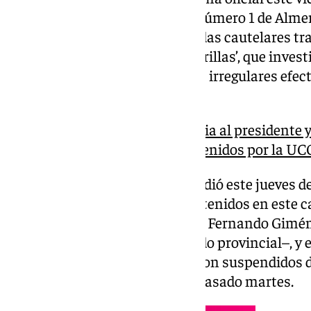
que el Juzgado de Instrucción número 1 de Alme
su puesta en libertad con medidas cautelares tra
la segunda fase del caso ‘Mascarillas’, que invest
‘mordidas’ a través de contratos irregulares efec
provincial.
El PP suspende de militancia al presidente y
Diputación de Almería, detenidos por la UC
El mismo juzgado también decidió este jueves de
cautelares a los otros cuatro detenidos en este c
vicepresidente de la institución Fernando Gim
renunciado a su acta de diputado provincial–, y e
Sánchez. Los tres políticos fueron suspendidos d
trascender sus detenciones el pasado martes.