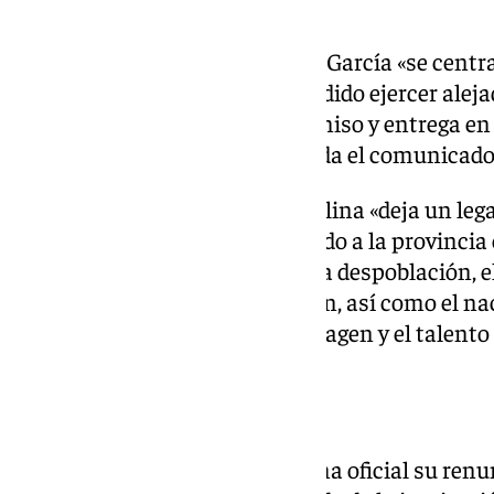
estos años».
En esta «nueva etapa», Javier A. García «se cent
su inocencia, un fin que ha decidido ejercer aleja
convencimiento de su compromiso y entrega en l
toda su vida profesional», abunda el comunicado
Según la Diputación, García Molina «deja un leg
transformadores que han situado a la provincia
diversos como la lucha contra la despoblación, el 
patrimonio, la agroalimentación, así como el n
provinciales que difunden la imagen y el talent
Otra renuncia
También ha presentado de forma oficial su renu