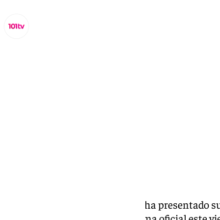
Miguel Alfonso
viernes, 21 noviembre 2025, 10:59
Compartir:
Javier Aureliano García Molina
ha presentado su
la Diputación de Almería de forma oficial este v