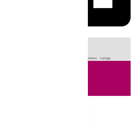
HOY
|
Fútbol
Primera División
Crisis Migratoria en Ceuta
Sucesos
LaLiga
Andalucía