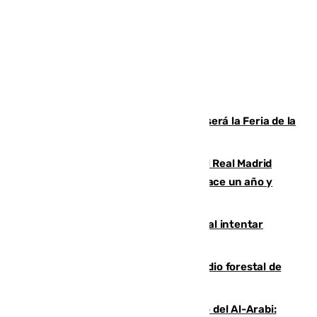
Talleres, escape room y música: así será la Feria de la
Juventud Cofrade de Málaga
El fichaje más caro de la historia del Real Madrid
costaba 105 millones de euros menos hace un año y
jugaba en Leganés
Ceuta suma 82 fallecidos en el mar al intentar
cruzar la frontera española
Huelva eleva a emergencia el incendio forestal de
Niebla
Juanfran Funes, sobre el duro juego del Al-Arabi: