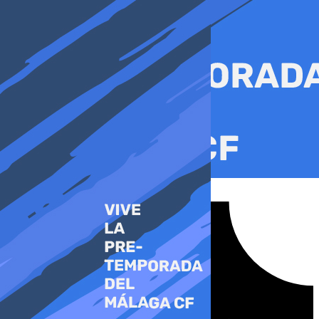
Ir
al
contenido
Tiktok