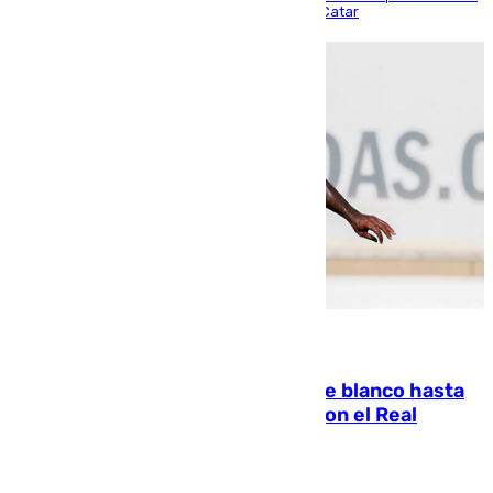
partido de los de Funes contra el conjunto de Catar
06.08.2026
Vinícius Júnior seguirá vestido de blanco hasta
2032 tras cerrar su renovación con el Real
Madrid