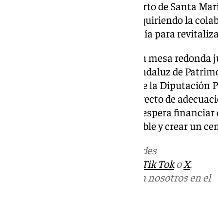
patrimonio industrial de El Puerto de Santa Mar
oportunidad» para la ciudad, requiriendo la cola
públicas, privadas y la ciudadanía para revitaliza
El edil también participó en una mesa redonda j
director general del Instituto Andaluz de Patrim
Zambrano, jefe de Patrimonio de la Diputación P
conversación, mencionó el proyecto de adecuaci
la Piedad, que el Ayuntamiento espera financiar
convertirlo en un espacio visitable y crear un ce
Más noticias de
101TV
en las redes
sociales:
Instagram
,
Facebook
,
Tik Tok
o
X
.
Puedes ponerte en contacto con nosotros en el
correo
informativos@101tv.es