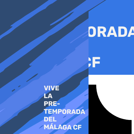
Ir
al
contenido
Tiktok