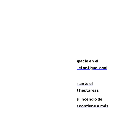
Las marca internacionales ganan espacio en el
Centro de Málaga: La Tagliatella abre en el antiguo local
de Vox Sports Bar
Moreno pide extremar la precaución ante el
incendio de Niebla, que supera las 4.000 hectáreas
340 personas más desalojadas por el incendio de
Niebla, que mantiene a 410 evacuadas y contiene a más
de 500 efectivos trabajando