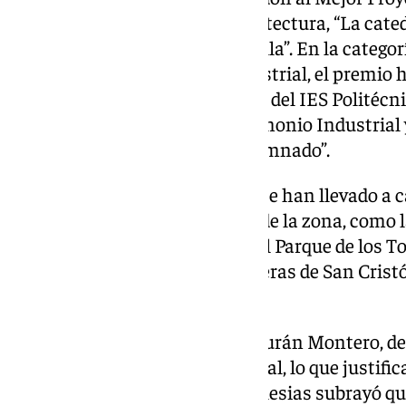
trabajo de fin de Grado en Arquitectura, “La cate
abastecimiento de aguas a Sevilla”. En la categor
activación del patrimonio industrial, el premio h
Aurora Aranda y Enrique Norro, del IES Politécn
su proyecto educativo “El Patrimonio Industrial 
propuesta de motivación al alumnado”.
Durante las jornadas también se han llevado a ca
puntos de interés patrimonial de la zona, como l
primera vía férrea vinatera en el Parque de los To
Matagorda y Puntales, las canteras de San Crist
Campo de Guía.
La presidenta de FUPIA, Inés Durán Montero, des
de Cádiz en el contexto industrial, lo que justifi
evento. Por su parte, Enrique Iglesias subrayó qu