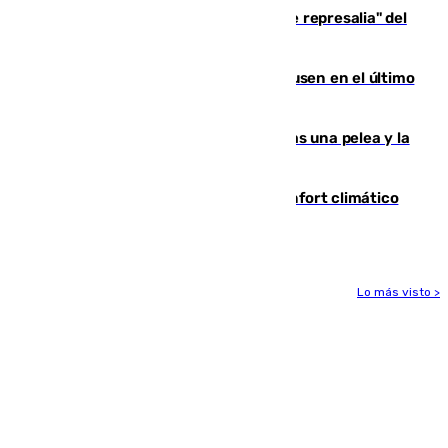
Italia responde ante las "medidas de represalia" del
Gobierno de Sánchez
El Sevilla se desinfla ante el Leverkusen en el último
ensayo (1-2)
Tensión en la prisión de Alhaurín tras una pelea y la
incautación de un punzón
Málaga contabiliza 148 zonas de confort climático
para enfrentar las altas temperaturas
Lo más visto >
Más noticias
Ver más >