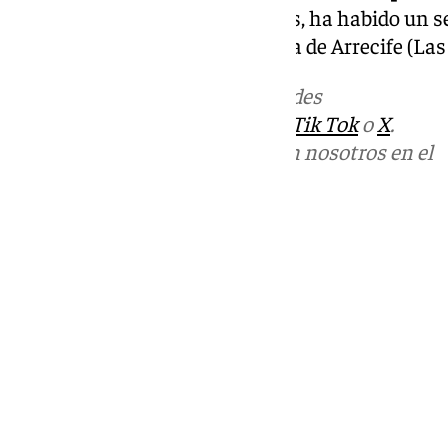
de Alicún, 372 (Parador). Además, ha habido un 
categoría en la localidad canaria de Arrecife (La
Más noticias de
101TV
en las redes
sociales:
Instagram
,
Facebook
,
Tik Tok
o
X
.
Puedes ponerte en contacto con nosotros en el
correo
informativos@101tv.es
Tags:
Últimas noticias