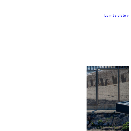
Lo más visto >
Más noticias
Ver más >