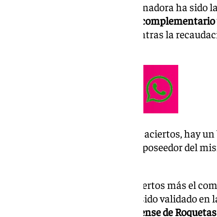
En concreto, la
combinación
ganadora ha sido 
48, 3, 20, 16, 11 y 32, con el 49 de complementario 
asciende a 82.634,14 euros, mientras la recaudaci
euros.
De primera categoría, o sea seis aciertos, hay un 
validado en Valencia capital. El poseedor del m
euros.
De segunda categoría (cinco aciertos más el co
citado boleto acertante que ha sido validado en 
número 5 del municipio almeriense de Roquetas