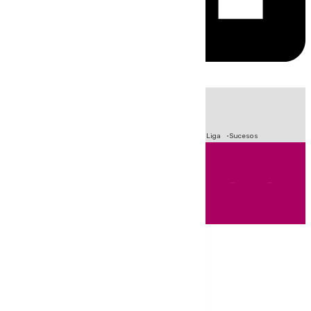
HOY
|
Fútbol
Primera División
Crisis Migratoria en Ceuta
LaLiga
Sucesos
Andalucía