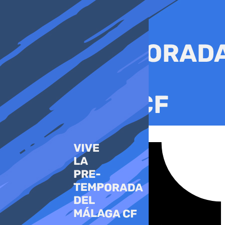
Ir
al
contenido
Tiktok