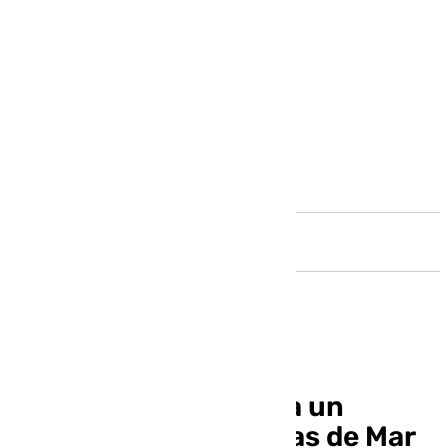
Andalucía
La BonoLoto premia a un
acertante de Roquetas de Mar