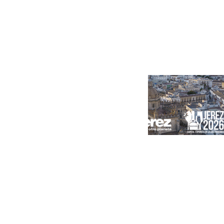
Portada
Andalucía
Sevilla
Málaga
Granada