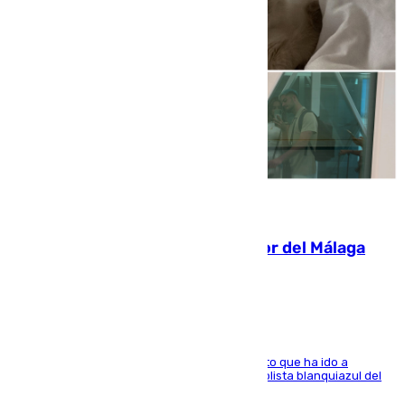
07.08.2026
Isco, la nueva mascota del jugador del Málaga
Dani Lorenzo
El centrocampista marbellí es ‘padre’ de un gato que ha ido a
recoger a Vigo y su nombre es como el exfutbolista blanquiazul del
Arroyo de la Miel