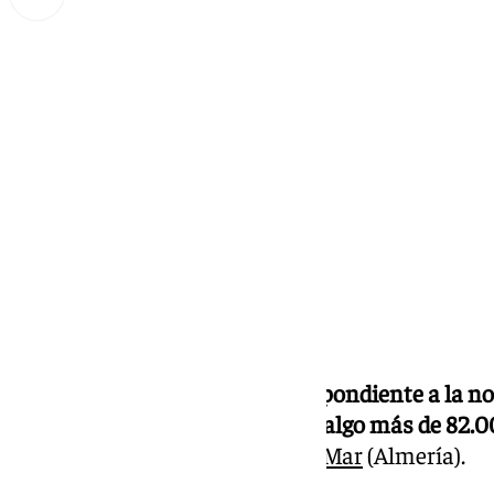
Miguel Alfonso
jueves, 19 septiembre 2024, 09:08
Compartir:
El sorteo de la BonoLoto correspondiente a la n
un segundo premio dotado con algo más de 82.0
boleto validado en
Roquetas de Mar
(Almería).