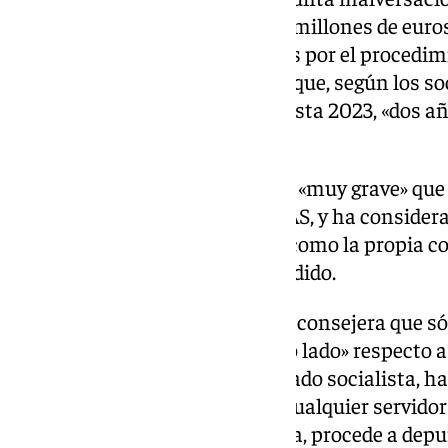
adjudicación de en torno a 300 millones de eur
emergencia sanitaria realizados por el procedi
para la pandemia de Covid-19 y que, según los soc
Salud (SAS) siguió utilizando hasta 2023, «dos 
legal».
Rafael Márquez ha considerado «muy grave» que 
delito» en la contratación del SAS, y ha consider
Junta, Juanma Moreno (PP-A), como la propia co
explicación clara» sobre lo sucedido.
De igual modo, ha señalado a la consejera que sól
que pasan por «mirar hacia otro lado» respecto a 
que, según ha criticado el diputado socialista, 
Moreno, o bien el que elegiría «cualquier servido
cualquier irregularidad conocida, procede a depu