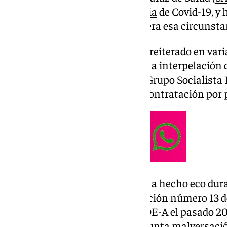
emergencia durante la
pandemia
de Covid-19, y 
«rotundamente falso» que se diera esa circunsta
La titular andaluza de Salud ha reiterado en var
transcurso de su respuesta a una interpelación q
del Parlamento el diputado del Grupo Socialista 
política general en materia de contratación por 
El parlamentario socialista se ha hecho eco dura
decisión del Juzgado de Instrucción número 13 de
denuncia presentada por el PSOE-A el pasado 20 
la Junta de Andalucía por «presunta malversació