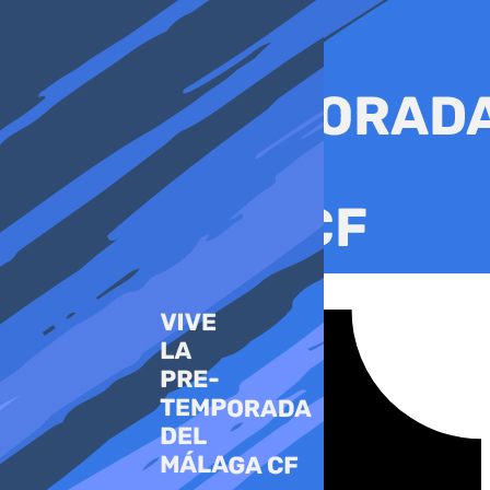
Ir
al
contenido
Tiktok