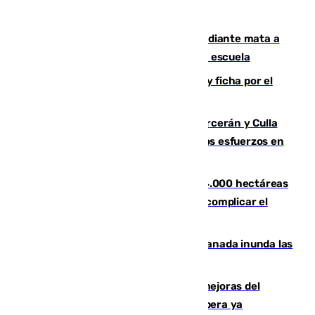
Desastre en Tailandia: un joven estudiante mata a
tiros a sus abuelo y a profesores en una escuela
Luca Zidane rompe con el Granada y ficha por el
Leganés
Incendios de Castellón: Sierra Engarcerán y Culla
evolucionan positivamente y centran los esfuerzos en
Tírig
El incendio de Niebla ya supera las 4.000 hectáreas
afectadas y "se espera que se vuelva a complicar el
fuego"
Una tormenta en la provincia de Granada inunda las
calles de Puebla de Don Fadrique
La inversión del Ayuntamiento en mejoras del
entorno del Prado de San Sebastián supera ya