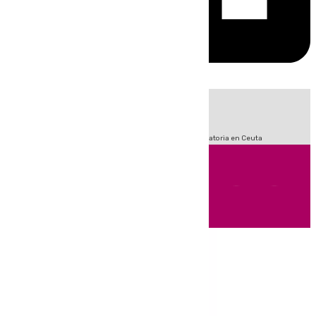
HOY
|
Fútbol
Sucesos
LaLiga
Primera División
Crisis Migratoria en Ceuta
Andalucía