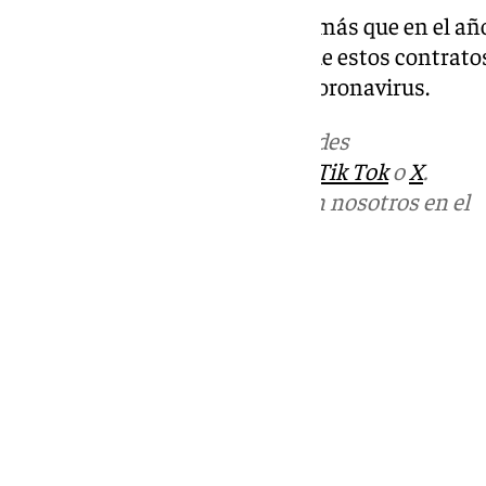
La consejera ha remarcado además que en el añ
pandemia del Covid, y algunos de estos contratos 
compra de vacunas» contra el coronavirus.
Más noticias de
101TV
en las redes
sociales:
Instagram
,
Facebook
,
Tik Tok
o
X
.
Puedes ponerte en contacto con nosotros en el
correo
informativos@101tv.es
Tags:
Últimas noticias