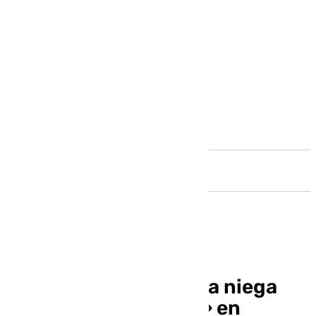
Andalucía
La Junta de Andalucía niega
que hubiera «fraude» en