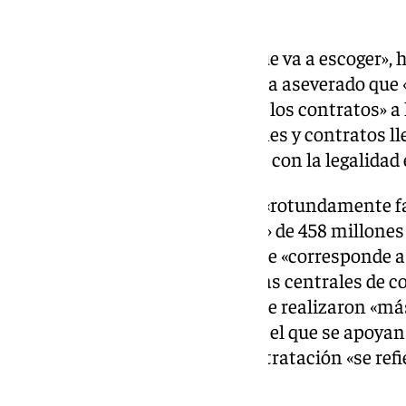
quien caiga».
«De usted depende el camino que va a escoger», 
consejera, quien, por su parte, ha aseverado que
haya producido fraude de ley en los contratos» a l
ha defendido que «las actuaciones y contratos lle
Andaluz de Salud han cumplido con la legalidad
De igual modo, ha considerado «rotundamente f
fraude de ley en la adjudicación» de 458 millone
y ha explicado que ese montante «corresponde a
menores que se han hecho en las centrales de co
Huelva y Jaén en 2021», donde se realizaron «más
informe de los interventores en el que se apoyan
de un «fraude de ley» en esa contratación «se re
total de contratos» realizados.