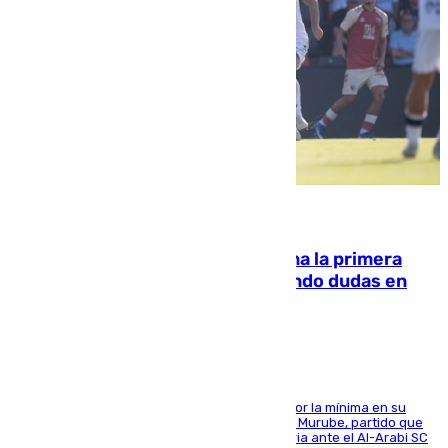
07.08.2026
El Málaga cae ante el Ceuta y suma la primera
derrota de la pretemporada dejando dudas en
defensa
El cuadro dirigido por Juanfran Funes perdió por la mínima en su
envite contra el conjunto caballa en el Alfonso Murube, partido que
se disputó un día después de su primera victoria ante el Al-Arabi SC