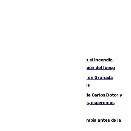
Activado el nivel 2 de emergencia en el incendio
forestal de Niebla por la compleja evolución del fuego
Controlado un incendio de rastrojos en Granada
junto a la autovía y al Callejón de Nogales
Juanfran Funes, sobre las lesiones de Carlos Dotor y
Fernando Calero: “Estamos preocupados, esperemos
que no sea nada”
Felipe VI refuerza los lazos con Colombia antes de la
llegada del nuevo presidente