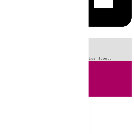
HOY
|
Fútbol
Primera División
Crisis Migratoria en Ceuta
LaLiga
Sucesos
Andalucía