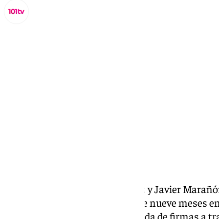
Miguel Alfonso
miércoles, 15 octubre 2025, 23:12
Compartir:
Las familias de David Rodríguez y Javier Marañó
encarcelados desde hace más de nueve meses en
lanzado una campaña de
recogida de firmas a t