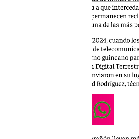
presionar al Gobierno de España a que interceda
autoridades guineanas. Ambos permanecen reclui
temida prisión de Black Beach, una de las más pe
Todo comenzó el 22 de enero de 2024, cuando lo
Technical, la empresa española de telecomunica
fueron convocados por el Gobierno guineano par
de implantación de la Televisión Digital Terrestr
directivos no se presentaron y enviaron en su lu
administrativo cordobés, y David Rodríguez, técn
David Rodríguez y Javier Marañón llevan m