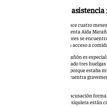
Incomunicados y sin asistencia
«Están incomunicados desde hace cuatro meses
sabemos que siguen vivos», lamenta Aída Marañó
de las familias, ambos trabajadores se encuentra
visitas, sin atención médica, sin acceso a comid
El estado de salud de Javier Marañón es especi
más de 20 kilos y ha protagonizado tres huelgas
enfermería y le pusieron suero, porque estaba mu
David Rodríguez también se encuentra graveme
las familias.
A día de hoy, no existe ninguna acusación formal 
contra los dos trabajadores. «Ni siquiera están 