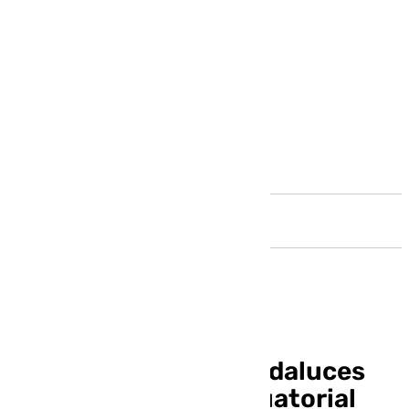
Andalucía
Las familias de los andaluces
presos en Guinea Ecuatorial