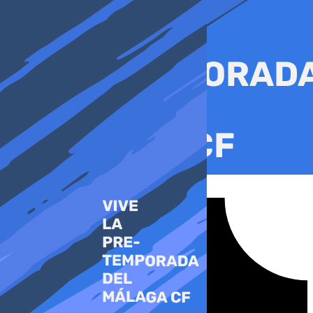
Ir
al
contenido
Tiktok