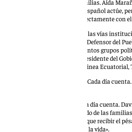
el comunicado oficial de las familias. Aída Mara
«Necesitamos que el Gobierno español actúe, pero
armas diplomáticas y hable directamente con el
Las familias han agotado todas las vías instituc
Exteriores, Junta de Andalucía, Defensor del Pu
Unidas y eurodiputados de distintos grupos pol
petición de firmas dirigida al presidente del Gob
directa ante el presidente de Guinea Ecuatorial,
«No podemos esperar más. Cada día cuenta. 
morir si no se actúa ya»
«No podemos esperar más. Cada día cuenta. David
actúa ya», advierte el comunicado de las familia
una acción inmediata, tengan «que recibir el pé
aún están a tiempo de salvarles la vida».