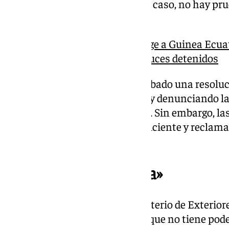
está siendo investigada. No hay caso, no hay pr
Aída Marañón.
El Parlamento Europeo exige a Guinea Ecuato
inmediata de los dos andaluces detenidos
El Parlamento Europeo ha aprobado una resoluci
liberación de los dos españoles y denunciando la
humanos en Guinea Ecuatorial. Sin embargo, las
presión internacional no es suficiente y reclam
Gobierno español.
«El Gobierno no actúa»
«El Gobierno Español y el Ministerio de Exteriore
todo en manos de la Embajada que no tiene pod