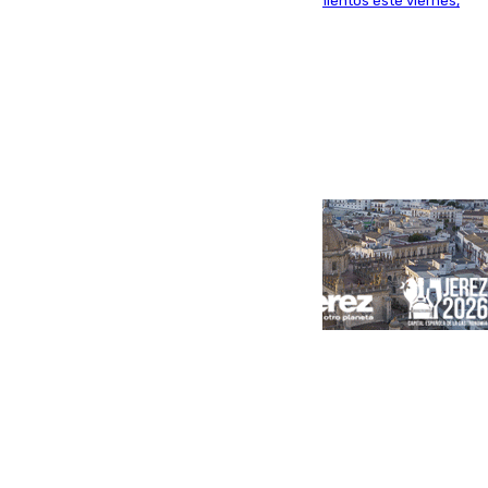
centrocampista para el regreso a los entrenamientos este viernes,
pese al interés del conjunto azulgrana
Portada
Andalucía
Sevilla
Málaga