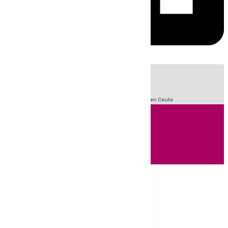
HOY
|
Sucesos
Incendios
Fútbol
LaLiga
Crisis Migratoria en Ceuta
Andalucía