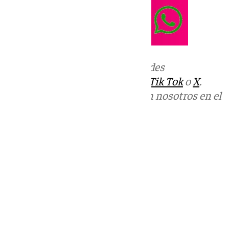
Más noticias de
101TV
en las redes
sociales:
Instagram
,
Facebook
,
Tik Tok
o
X
.
Puedes ponerte en contacto con nosotros en el
correo
informativos@101tv.es
Tags:
Llegó la hora
Últimas noticias