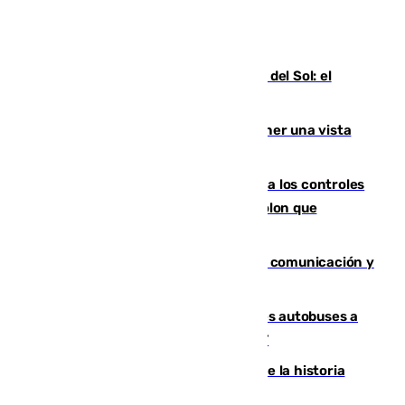
Este es el palmarés del Trofeo Costa del Sol: el
Málaga lidera la tabla con 12 triunfos
Estos son los mejores sitios para tener una vista
privilegiada del eclipse en Andalucía
La Junta da explicaciones y refuerza los controles
tras los falsos positivos de cáncer de colon que
afectaron a 400 malagueños
Fallece Carlos Telmo, histórico de la comunicación y
de las relaciones públicas en Sevilla
Málaga destinará 34 nuevos grandes autobuses a
las líneas de mayor ocupación de la EMT
El segundo mes de julio más cálido de la historia
intensifica los incendios en Europa