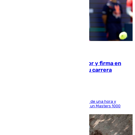
09.08.2026
Daniel Mérida derriba a Griekspoor y firma en
Montreal el mejor resultado de su carrera
El madrileño arrolla al neerlandés en poco más de una hora y
alcanza por primera vez los cuartos de final de un Masters 1000