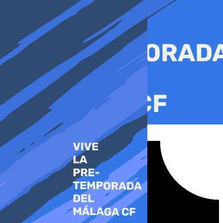
Ir
al
contenido
Tiktok