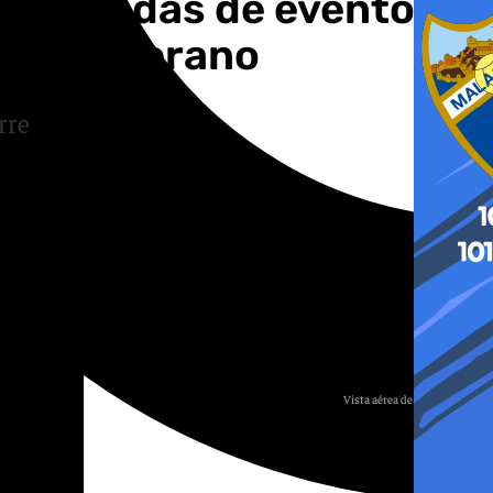
as entradas de eventos
e este verano
rre
Vista aérea de Puerto Sherry
Europa Press