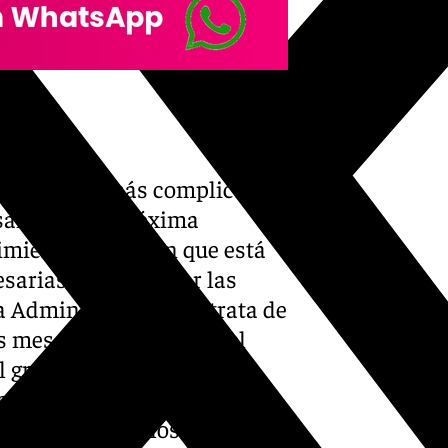
ce cada vez más complicado,
sando en la próxima
imientos explican que está
esarias para adaptar las
la Administración. Se trata de
s meses y que marcará el
el grupo empresarial
ar las actuaciones previstas
os pendientes, los