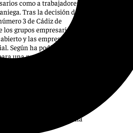
sarios como a trabajadores y
aniega. Tras la decisión del
número 3 de Cádiz de
e los grupos empresariales
e abierto y las empresas
cial. Según ha podido saber
epara una nueva alegación con
ad durante los meses de
 presentar este recurso en los
do en que pueda modificar
 a acabar en cierre. Salvo un
udicial, todo apunta a que
a partir del próximo 6 de
s, el mes de septiembre. Una
e económico.