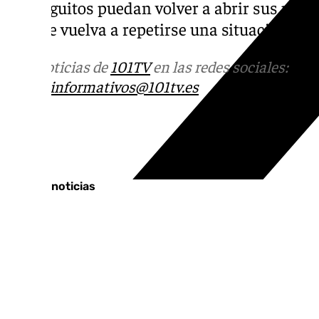
chiringuitos puedan volver a abrir sus puert
sin que vuelva a repetirse una situación simi
Más noticias de
101TV
en las redes sociales:
Ins
correo
informativos@101tv.es
Tags:
Últimas noticias