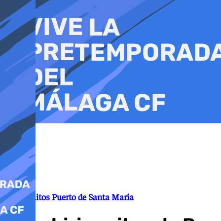
Ir
al
contenido
Chiringuitos Puerto de Santa María