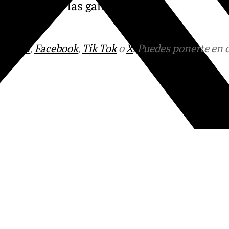
as con todas las garantías y
lar.
tagram
,
Facebook
,
Tik Tok
o
X
. Puedes ponerte en 