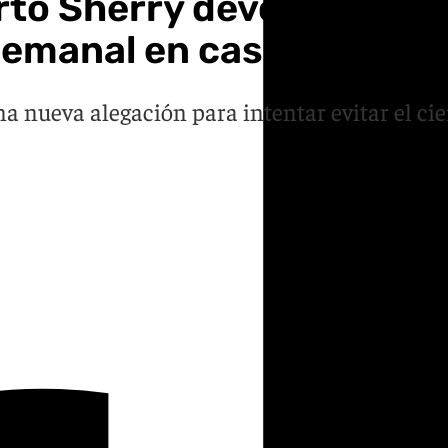
rto Sherry devolverán l
emanal en caso de cierr
 nueva alegación para intentar evitar el cie