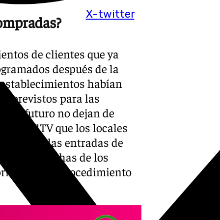
X-twitter
compradas?
entos de clientes que ya
ogramados después de la
s establecimientos habían
s previstos para las
e el futuro no dejan de
do a 101TV que los locales
mporte de las entradas de
quen las fechas de los
formados del procedimiento