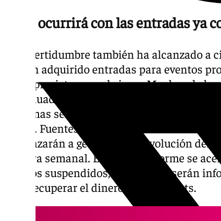
¿Qué ocurrirá con las entradas ya 
La incertidumbre también ha alcanzado a ci
habían adquirido entradas para eventos pr
fecha prevista para el cierre. Muchos de lo
continuado comercializando fiestas y evento
próximas semanas, por lo que las dudas sobr
crecer. Fuentes empresariales han confirma
comenzarán a gestionar la devolución del i
manera semanal. Es decir, conforme se acer
eventos suspendidos, los clientes serán in
para recuperar el dinero de sus tickets.