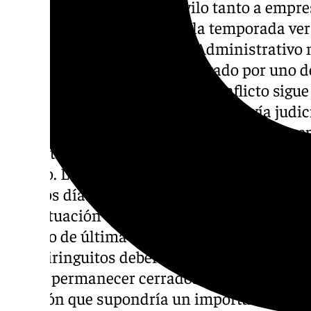
resolverse y mantiene en vilo tanto a empre
clientes en pleno inicio de la temporada ver
Juzgado de lo Contencioso-Administrativo 
desestimar el recurso presentado por uno d
de estos establecimientos, el conflicto sigu
afectadas no renuncian a agotar la vía judi
101TV, otro de los grupos empresariales pr
el objetivo de intentar mantener la activid
verano. La intención de los responsables es
últimos días del plazo establecido, confian
una situación que todo parece indicar que va
cambio de última hora en el procedimiento j
los chiringuitos deberán cesar su actividad 
julio y permanecer cerrados hasta, al meno
decisión que supondría un importante golp