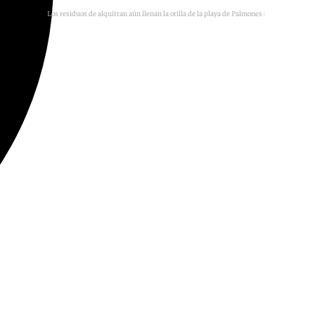
Los residuos de alquitran aún llenan la orilla de la playa de Palmones en Los Barrios
A.LB.