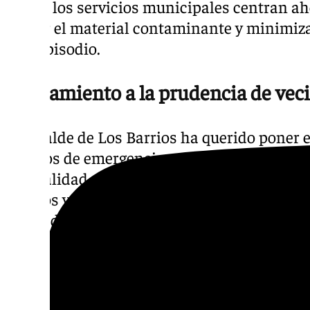
donde los servicios municipales centran ah
retirar el material contaminante y minimiz
este episodio.
Llamamiento a la prudencia de veci
El alcalde de Los Barrios ha querido poner 
equipos de emergencia. «La prioridad absolu
normalidad en la playa lo antes posible y ga
vecinos y visitantes», ha declarado Alconche
diario de todos los efectivos desplazados.
Asimismo, desde el Consistorio se ha hecho
población, solicitando prudencia y la máx
mientras se prolonguen las restricciones te