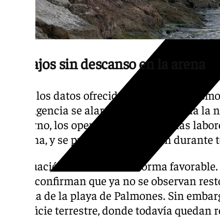
Trabajos sin descanso en la arena
Según los datos ofrecidos por los organismo
contingencia se alargaron durante toda la n
nocturno, los operarios retomaron las labor
mañana, y se prevé que continúen durante to
La situación evoluciona de forma favorable.
APBA confirman que ya no se observan resto
de agua de la playa de Palmones. Sin embarg
superficie terrestre, donde todavía quedan 