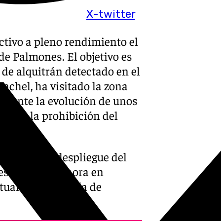
X-twitter
tivo a pleno rendimiento el
 de Palmones. El objetivo es
 de alquitrán detectado en el
onchel, ha visitado la zona
mente la evolución de unos
tener la prohibición del
 terreno el despliegue del
desde primera hora en
tuaria de la Bahía de