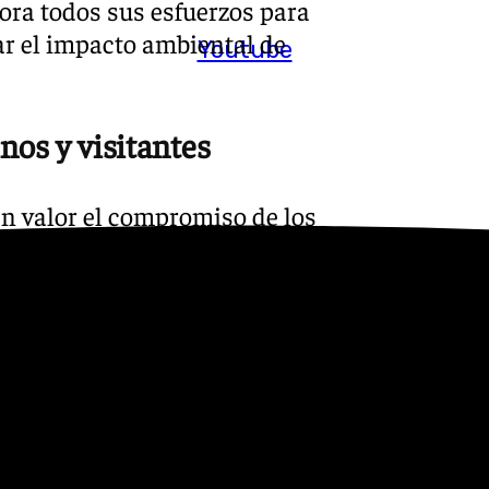
ora todos sus esfuerzos para
ar el impacto ambiental de
Youtube
nos y visitantes
en valor el compromiso de los
ta es recuperar la
rantizar la seguridad de
l, agradeciendo el esfuerzo
 un llamamiento directo a la
ima colaboración ciudadana
mporales de acceso al agua y