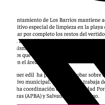
El Ayuntamiento de Los Barrios mantiene ac
dispositivo especial de limpieza en la playa
eliminar por completo los restos del vertido
litoral. El alcalde del municipio, Miguel Alc
esta misma mañana para supervisar directa
trabajos que obligan, por el momento, a man
baño en el área acotada.
El primer edil ha podido comprobar sobre el
operativo municipal. Este servicio trabaja 
estrecha coordinación con la Autoridad Por
Algeciras (APBA) y Salvamento Marítimo.