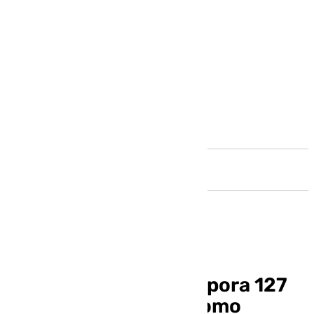
Andalucía
La Guardia Civil incorpora 127
agentes en Málaga como