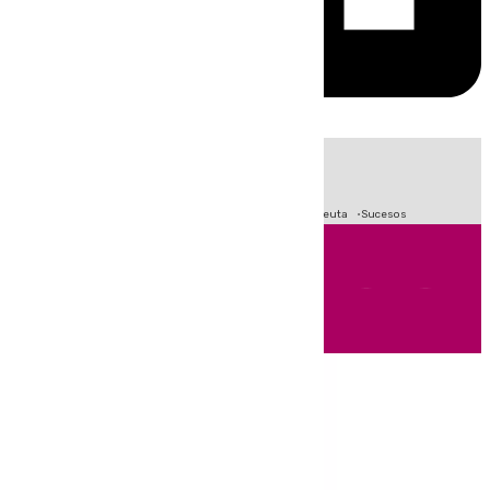
HOY
|
Fútbol
Primera División
LaLiga
Crisis Migratoria en Ceuta
Sucesos
Andalucía