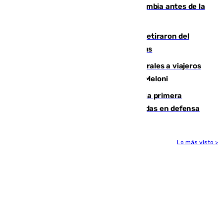
Felipe VI refuerza los lazos con Colombia antes de la
llegada del nuevo presidente
Fernando Calero y Carlos Dotor se retiraron del
encuentro contra el Ceuta con molestias
España restablece controles temporales a viajeros
procedentes de Italia como repuesta a Meloni
El Málaga cae ante el Ceuta y suma la primera
derrota de la pretemporada dejando dudas en defensa
Lo más visto >
Más noticias
Ver más >