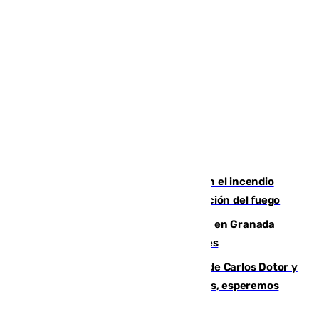
Activado el nivel 2 de emergencia en el incendio
forestal de Niebla por la compleja evolución del fuego
Controlado un incendio de rastrojos en Granada
junto a la autovía y al Callejón de Nogales
Juanfran Funes, sobre las lesiones de Carlos Dotor y
Fernando Calero: “Estamos preocupados, esperemos
que no sea nada”