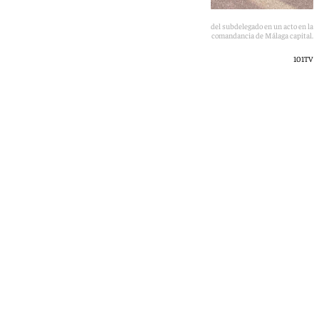
Los agentes de la Guardia Civil escuchan las palabras del subdelegado en un acto en la
comandancia de Málaga capital.
101TV
101 TV
jueves, 9 julio 2026, 12:24
Compartir: