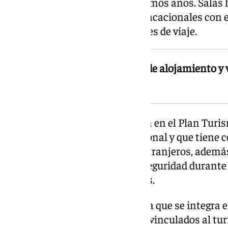
explicado, ha crecido en los últimos años. Salas
denuncias durante los meses vacacionales con e
reservar alojamientos y paquetes de viaje.
El aumento de reservas online de alojamiento y v
ciberestafas en verano
El refuerzo se enmarca también en el Plan Turis
aplica en todo el territorio nacional y que tiene 
contra turistas nacionales y extranjeros, además
asesoramiento en materia de seguridad durante
estancias en destinos turísticos.
La Operación Verano 2026, en la que se integra e
seguridad de todos los sectores vinculados al tu