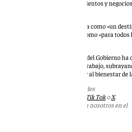
visitantes hasta los establecimientos y negocios
el subdelegado del Gobierno.
Salas ha calificado a la provincia como «un dest
nacional e internacional», así como «para todos 
actores del sector».
Durante el acto, el subdelegado del Gobierno ha 
agentes y les ha agradecido su trabajo, subrayan
siempre orientada al beneficio y al bienestar de 
Más noticias de
101TV
en las redes
sociales:
Instagram
,
Facebook
,
Tik Tok
o
X
.
Puedes ponerte en contacto con nosotros en el
correo
informativos@101tv.es