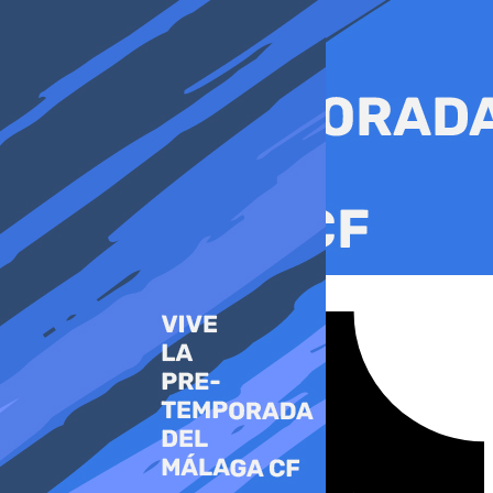
Ir
al
contenido
Tiktok