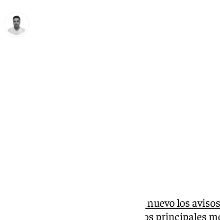
Antonio López
lunes, 3 noviembre 2025, 11:23
Compartir:
Una
nueva borrasca activará de nuevo los avisos
semana. Según la previsión de los principales m