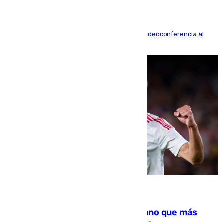
La mayoría de las comparecencias serán por videoconferencia al
residir los familiares fuera de España
07.08.2026
Juanlu Sánchez, el sexto canterano que más