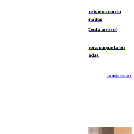
masiva del pasado 30 de julio
Cádiz despide seis «puntos negros» urbanos con la
orden de retirada para quioscos abandonados
La Armada suma cuatro buques en Ceuta ante el
aviso de un nuevo cruce el 15 de agosto
Guardia Civil y RFEF trabajan de manera conjunta en
el caso de las estafas de ventas de entradas
Lo más visto >
Más noticias
Ver más >