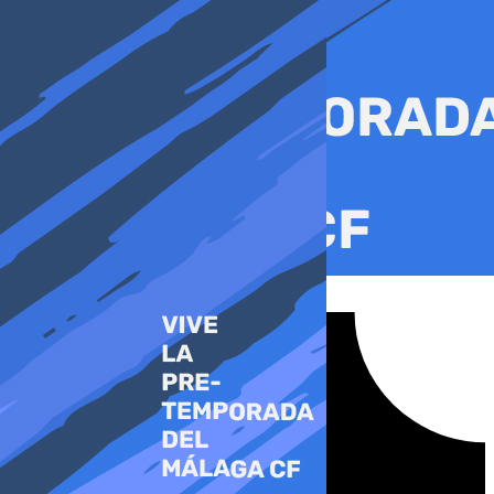
Ir
al
contenido
Tiktok