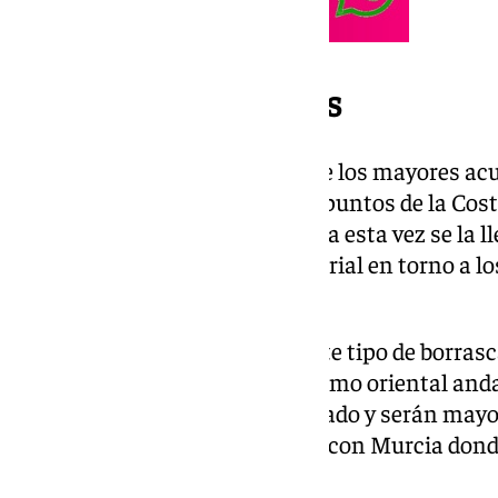
Dónde va a llover más
Actualmente, todo apunta a que los mayores ac
las sierras del norte de Huelva, puntos de la Cost
Córdoba y Jaén, aunque la palma esta vez se la ll
gran parte de su término territorial en torno a lo
zonas costeras.
Como suele ser habitual con este tipo de borrasc
destacables se darán en el extremo oriental anda
Allí el frente llegará más debilitado y serán ma
siendo la única provincia junto con Murcia dond
no llueva de aquí al jueves.