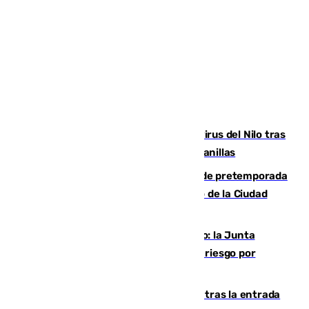
Málaga refuerza la vigilancia por el virus del Nilo tras
detectar un mosquito positivo en Campanillas
Málaga-Ceuta: cuarto compromiso de pretemporada
de los blanquiazules en busca del Trofeo de la Ciudad
Autónoma
Málaga, en alerta por el virus del Nilo: la Junta
decreta Campanillas como zona de alto riesgo por
varios casos recientes
El Gobierno registra 1.342 menores tras la entrada