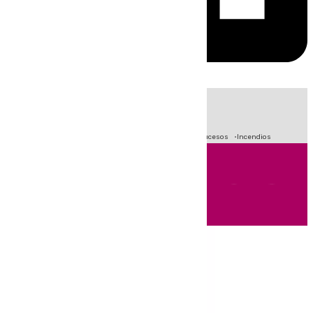
HOY
|
Fútbol
Primera División
Crisis Migratoria en Ceuta
Sucesos
Incendios
Andalucía