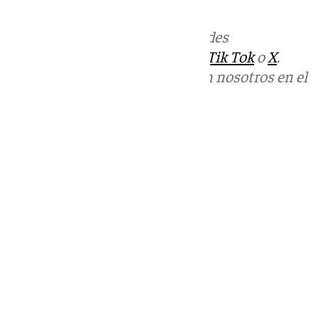
Más noticias de
101TV
en las redes
sociales:
Instagram
,
Facebook
,
Tik Tok
o
X
.
Puedes ponerte en contacto con nosotros en el
correo
informativos@101tv.es
Tags:
Últimas noticias