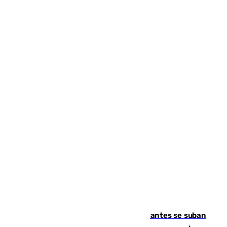
Un cartel intenta evitar que los visitantes se suban