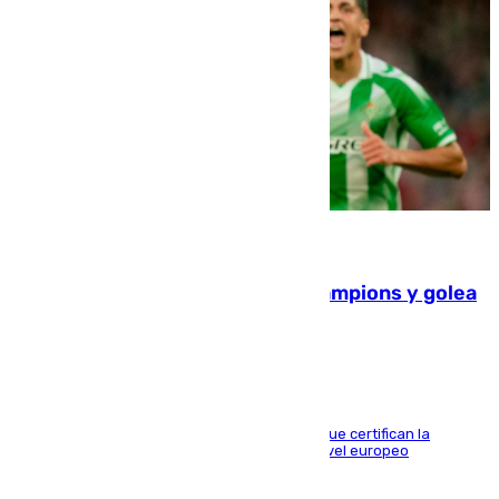
06.08.2026
El Betis supera el examen de Champions y golea
al Arsenal en Dublín (1-3)
Riquelme, Deossa y Fornals firman los tantos que certifican la
superioridad bética ante un rival de máximo nivel europeo