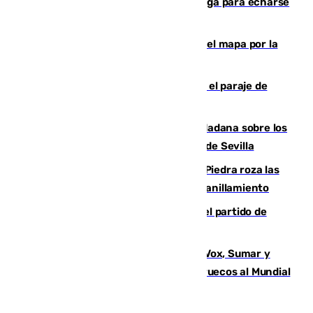
encima de los leones del Puerto de Málaga para echarse
una foto
Cádiz-Tinduf: veinte años cruzando el mapa por la
infancia saharaui
Estabilizado un incendio forestal en el paraje de
Arroyo Vaqueros de Estepona
PSOE y Vox critican la consulta ciudadana sobre los
toldos que ha lanzado el Ayuntamiento de Sevilla
La laguna malagueña de Fuente de Piedra roza las
30.000 parejas de flamencos antes del anillamiento
Sigue en directo la retransmisión del partido de
pretemporada Málaga-Al-Arabi
La crisis migratoria de Ceuta une a Vox, Sumar y
Podemos contra la candidatura de Marruecos al Mundial
2030