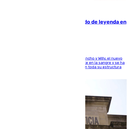
06.08.2026
La familia Hernangómez: un legado de leyenda en
el mundo del baloncesto
Desde los padres hasta la hermana junto a Francho y Willy, el nuevo
jugador del Unicaja lleva este magnífico deporte en la sangre y se ha
ido inculcando de generación en generación en toda su estructura
familiar