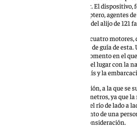
entrando por el río Guadalquivir. El dispositivo,
Cádiz y Huelva y junto al helicóptero, agentes d
GAR, impidieron el desembarco del alijo de 121 f
Una de las embarcaciones, con cuatro motores, 
acompañada por otra que hacía de guía de esta. U
comenzaron a alijar la carga, momento en el que 
ellos. Los tripulantes huyeron del lugar con la 
abandonando 47 fardos de hachís y la embarcaci
Tras ello, se inició una persecución, a la que s
con una duración de unos 400 metros, ya que la 
costa tras cruzar en línea recta el río de lado a 
abajo produciendo el fallecimiento de una perso
resultaron heridas de diversa consideración.