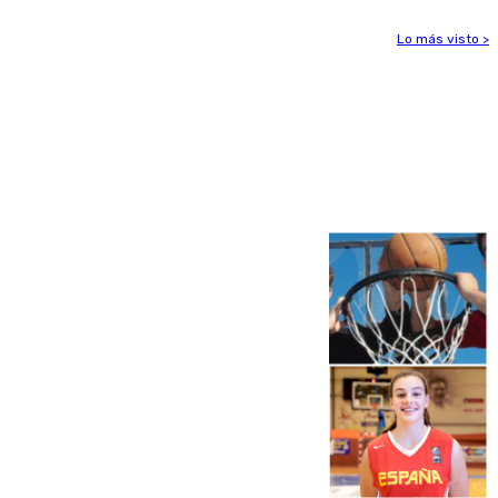
Lo más visto >
Más noticias
Ver más >