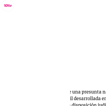
Miguel Alfonso
lunes, 2 septiembre 2024, 13:54
Compartir:
Uno de los cuatro tripulantes de una presunta 
una operación de la Guardia Civil desarrollada 
en la noche del sábado, pasará a disposición judi