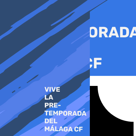
Ir
al
contenido
Tiktok