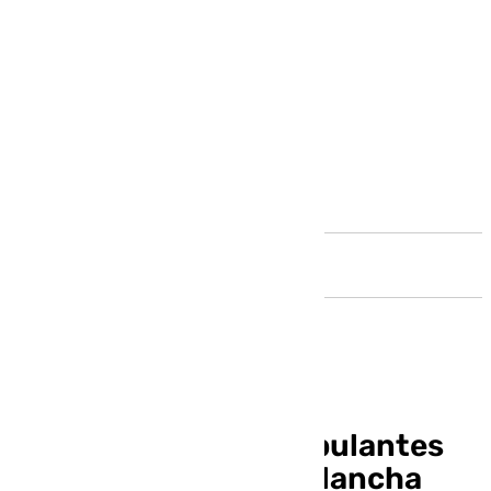
Andalucía
Uno de los cuatro tripulantes
heridos de una narcolancha