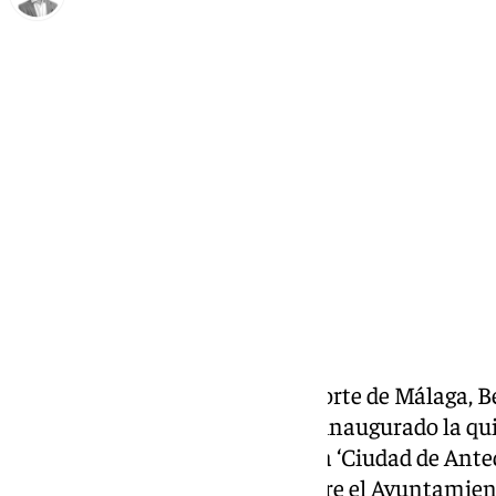
Antonio J. Palomo
viernes, 13 diciembre 2024, 09:03
Compartir:
La gerente del Área Sanitaria Norte de Málaga, Be
Antequera, Manuel Barón, han inaugurado la qui
Excelencia en Medicina Interna ‘Ciudad de Anteq
creado de manera conjunta entre el Ayuntamient