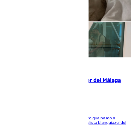
07.08.2026
Isco, la nueva mascota del jugador del Málaga
Dani Lorenzo
El centrocampista marbellí es ‘padre’ de un gato que ha ido a
recoger a Vigo y su nombre es como el exfutbolista blanquiazul del
Arroyo de la Miel