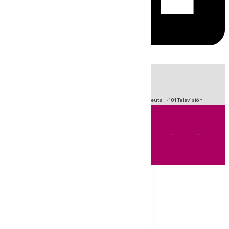
HOY
|
Fútbol
Primera División
LaLiga
Crisis Migratoria en Ceuta
101 Televisión
Andalucía