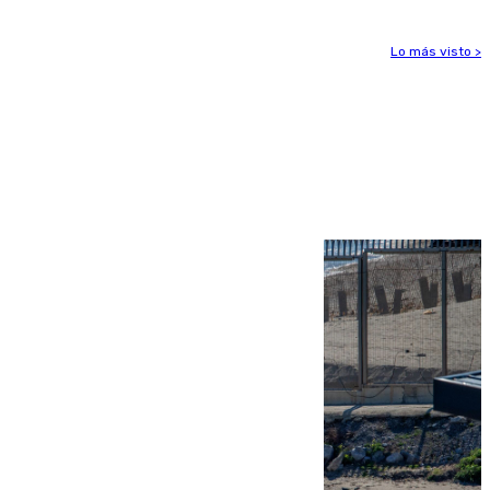
Lo más visto >
Más noticias
Ver más >