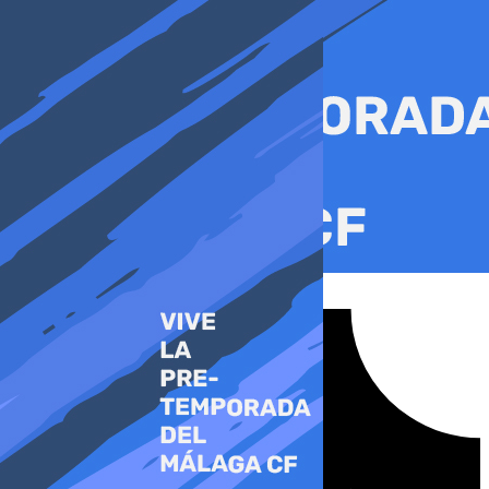
Ir
al
contenido
Tiktok