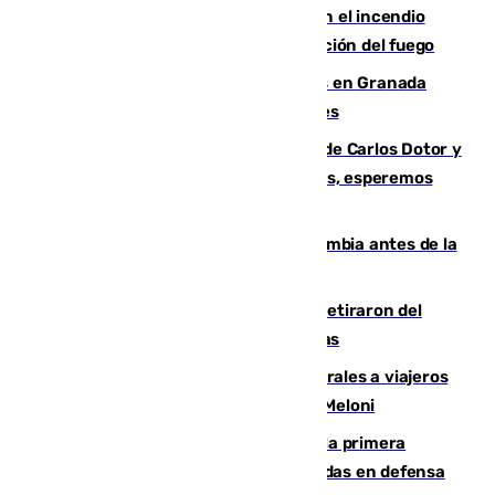
Activado el nivel 2 de emergencia en el incendio
forestal de Niebla por la compleja evolución del fuego
Controlado un incendio de rastrojos en Granada
junto a la autovía y al Callejón de Nogales
Juanfran Funes, sobre las lesiones de Carlos Dotor y
Fernando Calero: “Estamos preocupados, esperemos
que no sea nada”
Felipe VI refuerza los lazos con Colombia antes de la
llegada del nuevo presidente
Fernando Calero y Carlos Dotor se retiraron del
encuentro contra el Ceuta con molestias
España restablece controles temporales a viajeros
procedentes de Italia como repuesta a Meloni
El Málaga cae ante el Ceuta y suma la primera
derrota de la pretemporada dejando dudas en defensa