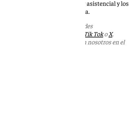
vínculo de la ciudad con la labor asistencial y lo
Hospital Comarcal de Antequera.
Más noticias de
101TV
en las redes
sociales:
Instagram
,
Facebook
,
Tik Tok
o
X
.
Puedes ponerte en contacto con nosotros en el
correo
informativos@101tv.es
Tags:
Últimas noticias