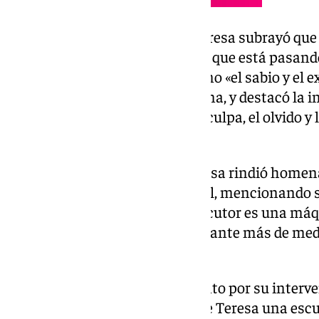
Durante su intervención, De Teresa subrayó que 
que debemos formar parte de lo que está pasando,
Además, analizó conceptos como «el sabio y el exp
entre el ser humano y la máquina, y destacó la i
en áreas clave como la duda, la culpa, el olvido y
aprendido.
Al finalizar la ponencia, De Teresa rindió homen
padre de la inteligencia artificial, mencionando s
permite distinguir si un interlocutor es una má
concepto que sigue siendo relevante más de medi
formulación.
Como muestra de agradecimiento por su interve
Antequera entregó a Eduardo de Teresa una escu