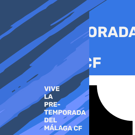
Ir
al
contenido
Tiktok