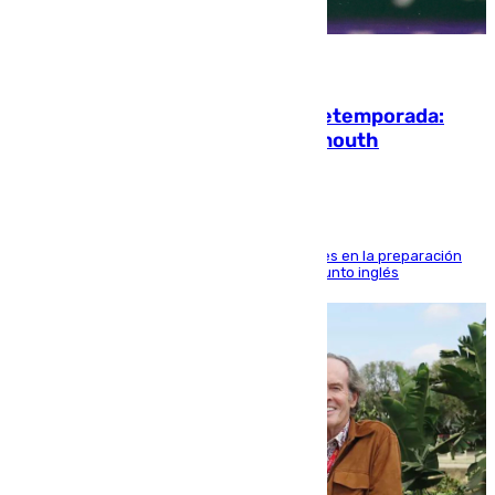
10.08.2026
La ‘delicatessen’ de Isco en la pretemporada:
pisadita y cañito ante el Bournemouth
El malagueño sigue mejorando sus sensaciones en la preparación
veraniega con minutos de calidad ante el conjunto inglés