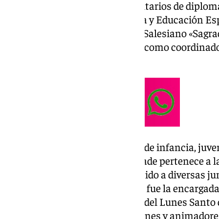
desarrolló sus estudios universitarios de diplom
especialidad de Filología Inglesa y Educación Es
su labor educativa en el colegio Salesiano «Sagr
finalizado este curso su misión como coordinador
Antequera.
Muy involucrada en la pastoral de infancia, juve
de Antequera, en el ámbito cofrade pertenece a l
Estudiantes, donde ha pertenecido a diversas ju
la liturgia y formación. Además, fue la encargad
joven de la corporación cofrade del Lunes Santo
numerosos grupo de niños, jóvenes y animadore