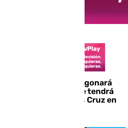
Dolores González pregonará
María Auxiliadora que tendrá
cartel de María Jesús Cruz en
2025