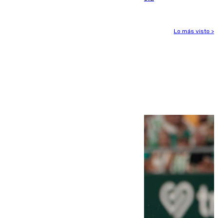
Lo más visto >
Más noticias
Ver más >