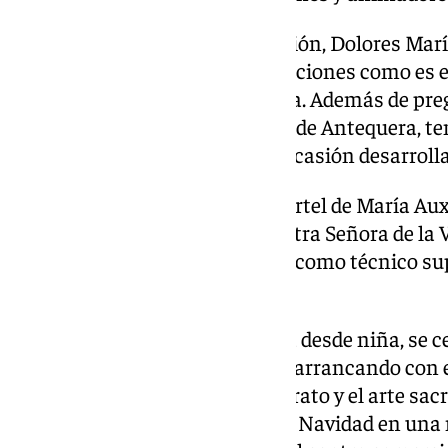
Según señalan desde la asociación, Dolores Marí
Virgen en sus diferentes advocaciones como es e
Auxiliadora y María Inmaculada. Además de prego
procesión de María Auxiliadora de Antequera, te
presentar el cartel que para la ocasión desarroll
En este sentido, la autora del cartel de María Au
Cruz, estudió en el colegio Nuestra Señora de la V
IES Pedro Espinosa y se graduó como técnico su
citología en Los Colegiales.
Aficionada al dibujo y la pintura desde niña, se 
acuarela de forma autodidacta, arrancando con e
teniendo predilección por el retrato y el arte sac
pudieron contemplar la pasada Navidad en una 