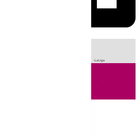
HOY
|
Sucesos
Crisis Migratoria en Ceuta
Fútbol
Incendios
LaLiga
Andalucía