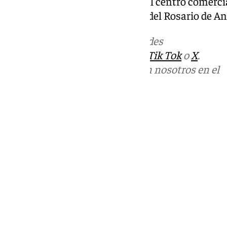
sueños» que se pudo visitar en el centro comerci
la autora del cartel de la Virgen del Rosario de 
Más noticias de
101TV
en las redes
sociales:
Instagram
,
Facebook
,
Tik Tok
o
X
.
Puedes ponerte en contacto con nosotros en el
correo
informativos@101tv.es
Tags:
Últimas noticias