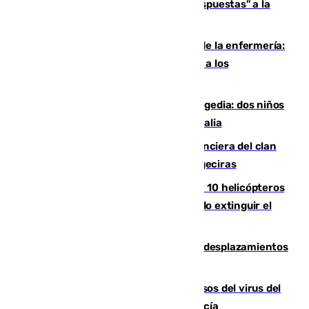
Más de 15.000 ceutíes reclaman "respuestas" a la
crisis migratoria
Buenas noticias para el Málaga desde la enfermería:
Juan Cruz se incorpora con normalidad a los
entrenamientos
Una venganza familiar acaba en tragedia: dos niños
y un adulto mueren en una piscina en Italia
Golpe definitivo a la estructura financiera del clan
de los hermanos Sánchez Castro en Algeciras
Más de 600 bomberos, 169 medios y 10 helicópteros
están desplegados en la zona intentando extinguir el
incendio de Niebla
El eclipse provocará 1,5 millones de desplazamientos
adicionales por carretera
La Junta confirma cinco nuevos casos del virus del
Nilo y suma ya un total de 26 en Andalucía