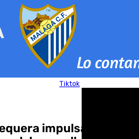
Tiktok
equera impulsa una nuev