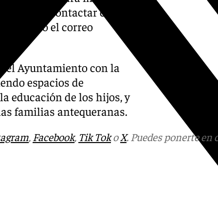
os pueden contactar con el
70 82 29 o el correo
 del Ayuntamiento con la
iendo espacios de
la educación de los hijos, y
las familias antequeranas.
tagram
,
Facebook
,
Tik Tok
o
X
. Puedes ponerte en 