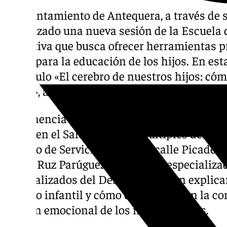
El Ayuntamiento de Antequera, a través de 
organizado una nueva sesión de la Escuela 
iniciativa que busca ofrecer herramientas 
útiles para la educación de los hijos. En est
por título «El cerebro de nuestros hijos: c
mejor», abordando un tema clave para el desa
La ponencia se celebrará el próximo miércole
horas en el Salón de Usos Múltiples del Edi
(Centro de Servicios Sociales, calle Picadero
David Ruz Parúguez, orientador especializa
Generalizados del Desarrollo, quien explica
cerebro infantil y cómo este influye en la co
gestión emocional de los más pequeños.