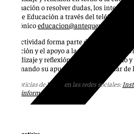
información o resolver dudas, los interesad
Área de Educación a través del teléfono 952 
electrónico
educacion@antequera.es
.
Esta actividad forma parte del compromiso
formación y el apoyo a las familias, promov
aprendizaje y reflexión sobre el desarrollo y 
reafirmando su apuesta por el bienestar de 
Más noticias de
101TV
en las redes sociales:
Ins
correo
informativos@101tv.es
Tags: