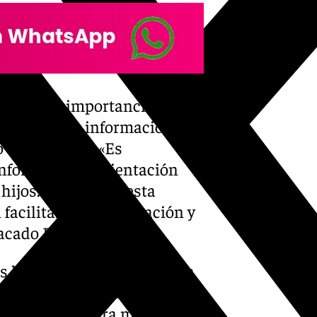
rayado la importancia de este
ilias obtener información
 de sus hijos. «Es
información y orientación
ijos. A través de esta
facilitar la comunicación y
acado Ríos.
 las familias interesadas a
usca crear un espacio de
ión infantil. Para más