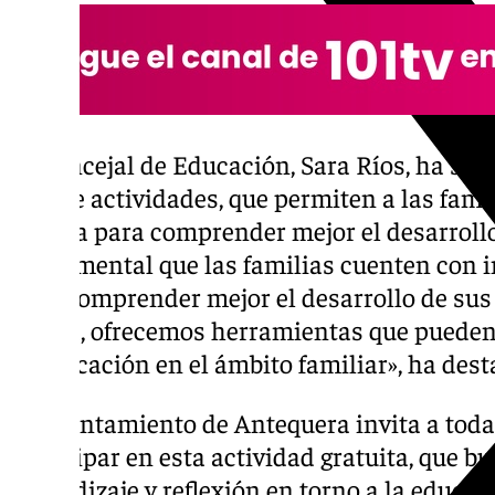
La concejal de Educación, Sara Ríos, ha sub
tipo de actividades, que permiten a las fam
valiosa para comprender mejor el desarrollo
fundamental que las familias cuenten con 
para comprender mejor el desarrollo de sus h
charla, ofrecemos herramientas que pueden 
la educación en el ámbito familiar», ha dest
El Ayuntamiento de Antequera invita a todas
participar en esta actividad gratuita, que b
aprendizaje y reflexión en torno a la educac