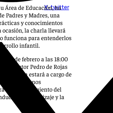
su Área de Educación, ha
X-twitter
de Padres y Madres, una
prácticas y conocimientos
a ocasión, la charla llevará
ómo funciona para entenderlos
rrollo infantil.
s 19 de febrero a las 18:00
ficio Doctor Pedro de Rojas
). La charla estará a cargo de
do en Trastornos
rá el funcionamiento del
nducta, el aprendizaje y la