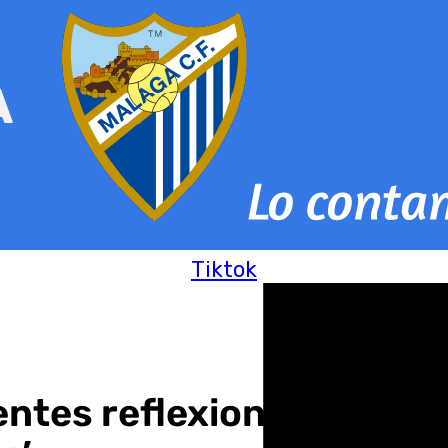
Tiktok
entes reflexionan sobre