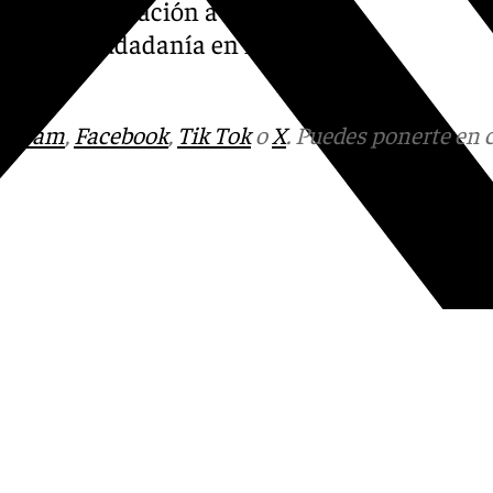
ro de Información a la Mujer,
tas a la ciudadanía en la
tagram
,
Facebook
,
Tik Tok
o
X
. Puedes ponerte en 