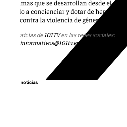
programas que se desarrollan desde el Cent
dirigido a concienciar y dotar de herramien
lucha contra la violencia de género.
Más noticias de
101TV
en las redes sociales:
Ins
correo
informativos@101tv.es
Tags:
Últimas noticias