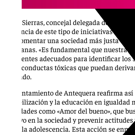
María Sierras, concejal delegada del Área d
relevancia de este tipo de iniciativas dentr
para fomentar una sociedad más justa e igu
tempranas. «Es fundamental que nuestra j
y referentes adecuados para identificar los 
evitar conductas tóxicas que puedan derivar
señalado.
El Ayuntamiento de Antequera reafirma así
sensibilización y la educación en igualdad
actividades como «Amor del bueno», que bu
positivo en la sociedad y prevenir actitud
desde la adolescencia. Esta acción se enma