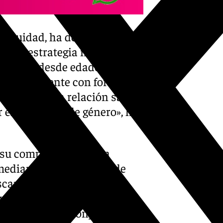
e Equidad, ha destacado la
o de la estrategia municipal
alitaria desde edades
uventud cuente con formación
signos de una relación sana y
 en violencia de género», ha
 su compromiso con la
 mediante la promoción de
scan generar un impacto
es y comportamientos nocivos
rca dentro del conjunto de