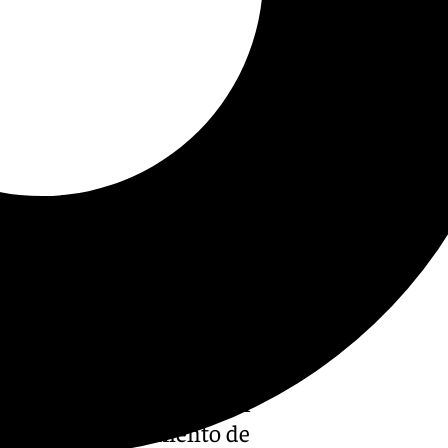
lerato han participado en
educación afectivo-sexual
an». El Ayuntamiento de