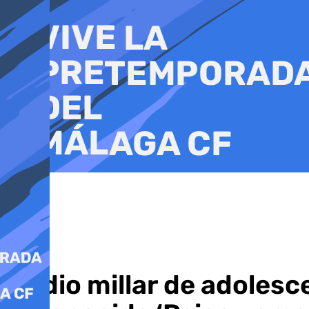
Ir
al
contenido
Medio millar de adolesc