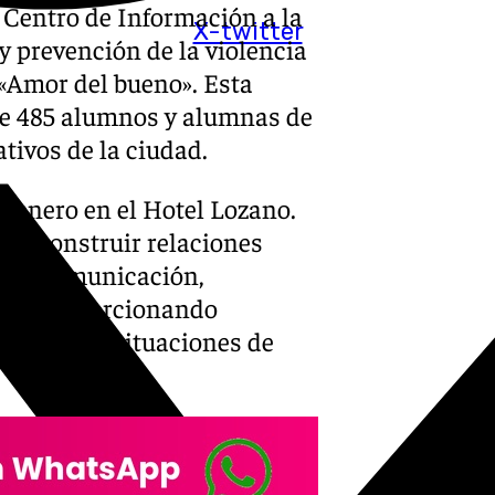
l Centro de Información a la
X-twitter
y prevención de la violencia
 «Amor del bueno». Esta
 de 485 alumnos y alumnas de
ativos de la ciudad.
e enero en el Hotel Lozano.
 de construir relaciones
 y la comunicación,
o y proporcionando
y prevenir situaciones de