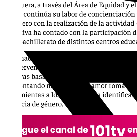
Antequera, a través del Área de Equidad y e
Mujer, continúa su labor de concienciación 
de género con la realización de la actividad
iniciativa ha contado con la participación
1º de Bachillerato de distintos centros educ
La jornada, celebrada el pasado viernes 31 d
La intervención se centró en la importancia
afectivas basadas en el respeto, la igualdad
desmontando mitos sobre el amor romántic
herramientas a los jóvenes para identificar 
violencia de género.