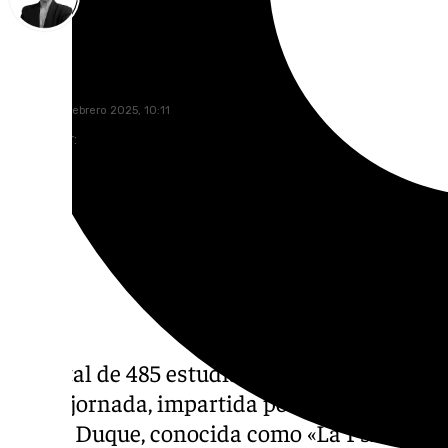
María Rosales
viernes, 14 febrero 2025, 10:11
Compartir:
Un total de 485 estudiantes de 1º de Bachil
dicha jornada, impartida por la experta en 
Isabel Duque, conocida como «La Psicowom