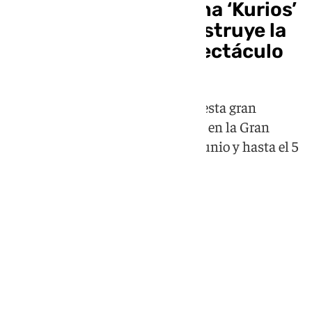
El Circo del Sol estrena ‘Kurios’
en Málaga: así se construye la
magia detrás del espectáculo
Conoce todo lo que hay detrás de esta gran
producción, que podrá disfrutarse en la Gran
Carpa del Fycma desde este 4 de junio y hasta el 5
de julio