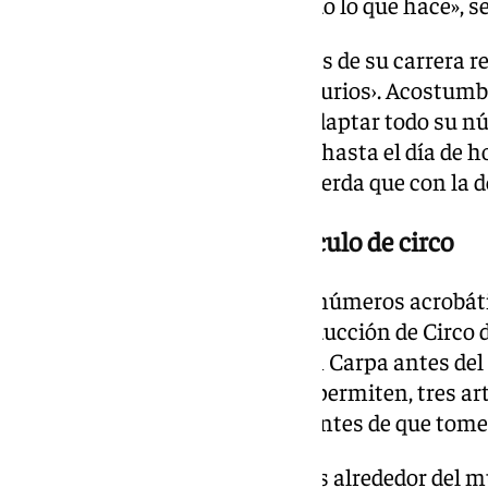
sonriendo, pues está disfrutando lo que hace», s
Entre los retos más importantes de su carrera r
que asumió al incorporarse a ‹Kurios›. Acostumb
derecho dominante, tuvo que adaptar todo su nú
lado contrario. «Acepté el reto y hasta el día de 
más dominio con la mano izquierda que con la d
Mucho más que un espectáculo de circo
Además de sus espectaculares números acrobátic
singularidad: es la primera producción de Circo 
bienvenida sobre la propia Gran Carpa antes del 
condiciones meteorológicas lo permiten, tres art
para recibir al público incluso antes de que tome
Tras recorrer miles de funciones alrededor del m