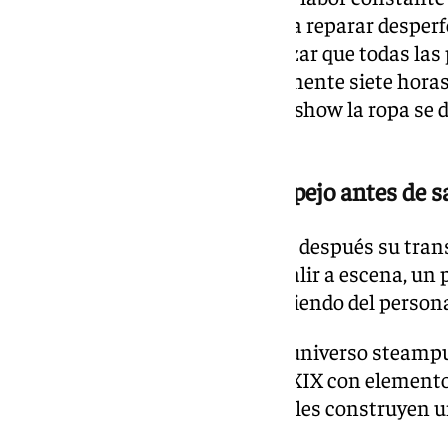
dedica gran parte de la jornada a reparar desperf
acondicionar pelucas y garantizar que todas las
día. «Estamos acá aproximadamente siete horas
días tenemos arreglos. En cada show la ropa se 
Federico.
Hasta dos horas frente al espejo antes de s
Los propios artistas completan después su tran
maquilla a sí mismo antes de salir a escena, un
40 minutos y dos horas dependiendo del persona
La estética de ‹Kurios› bebe del universo steamp
Revolución Industrial del siglo XIX con elemen
mecanismos y diseños imposibles construyen un
cada detalle tiene un propósito.