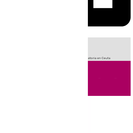
HOY
|
Fútbol
Sucesos
LaLiga
Primera División
Crisis Migratoria en Ceuta
Andalucía