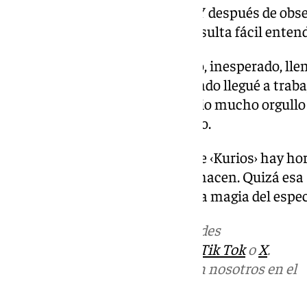
Málaga responderá a la altura. Y después de obser
desarrolla entre bambalinas, resulta fácil entend
«Es un espectáculo muy mágico, inesperado, lleno
y elementos que yo mismo cuando llegué a traba
vi el show por primera vez me dio mucho orgullo 
cuenta con una sonrisa Federico.
Detrás de la espectacularidad de ‹Kurios› hay hor
superación y pasión por lo que hacen. Quizá esa 
los efectos visuales, la verdadera magia del espe
Más noticias de
101TV
en las redes
sociales:
Instagram
,
Facebook
,
Tik Tok
o
X
.
Puedes ponerte en contacto con nosotros en el
correo
informativos@101tv.es