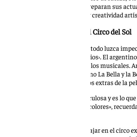
malabares y varios acróbatas preparan sus actu
se respira disciplina deportiva y creatividad artís
De La sociedad de la nieve al Circo del Sol
Uno de los responsables de que todo luzca impec
subdirector de vestuario de ‹Kurios›. El argenti
en el mundo del cine, el teatro y los musicales. A
Sol trabajó en producciones como La Bella y la Be
donde estuvo a cargo de todos los extras de la pel
«Fue una producción muy meticulosa y es lo que
imagen, armar las escenas, los colores», recuerda s
Bayona.
Sin embargo, reconoce que trabajar en el circo ex