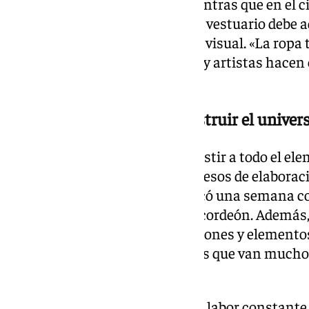
completamente diferentes. Mientras que en el ci
máximo realismo, en ‹Kurios› el vestuario debe a
de los artistas sin perder fuerza visual. «La rop
para sostener lo que los atletas y artistas hacen
la estética».
Más de cien trajes para construir el univers
No es un trabajo menor. Para vestir a todo el ele
y algunas piezas esconden procesos de elaborac
del vestuario, por ejemplo, dedicó una semana c
traje del llamado Hombre del Acordeón. Además
estructuras de grandes dimensiones y elementos
equipo a adquirir conocimientos que van mucho 
tradicional.
Detrás de cada función hay una labor constante