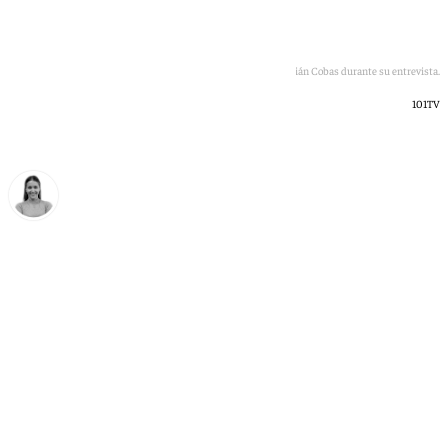
Imágenes del espectáculo 'Kurios' junto con Federico Bru y Darián Cobas durante su entrevista.
101TV
Natalia Baena
jueves, 4 junio 2026, 14:38
Compartir: