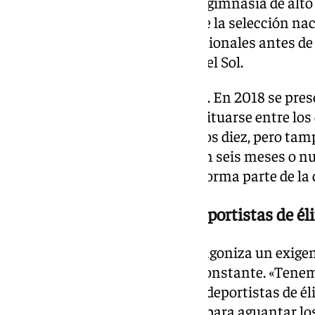
cubano dedicó quince años a la gimnasia de alto n
mundo del circo. Formó parte de la selección nac
país en competiciones internacionales antes de 
terminaría llevándole al Circo del Sol.
Su llegada tampoco fue sencilla. En 2018 se pre
de 400 aspirantes y consiguió situarse entre los 
no garantizaba nada. «Quedamos diez, pero tam
podíamos trabajar en un año, en seis meses o nu
año después y desde entonces forma parte de la
«Más que artistas, somos deportistas de éli
Sobre el escenario, Darián protagoniza un exige
que requiere una preparación constante. «Tenem
200%. Más que artistas, somos deportistas de él
preparación física excepcional para aguantar l