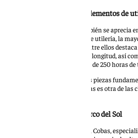
En ‹Kurios› se utilizan 464 elementos de uti
Esa obsesión por el detalle también se aprecia en 
‹Kurios› utiliza 464 elementos de utilería, la m
espectáculo del Circo del Sol. Entre ellos dest
kilos y más de cuatro metros de longitud, así c
construcción requirió alrededor de 250 horas de 
Pero si el vestuario es una de las piezas fundamen
preparación física de sus artistas es otra de las c
espectáculo.
De la gimnasia de élite al Circo del Sol
Entre ellos se encuentra Darián Cobas, especialis