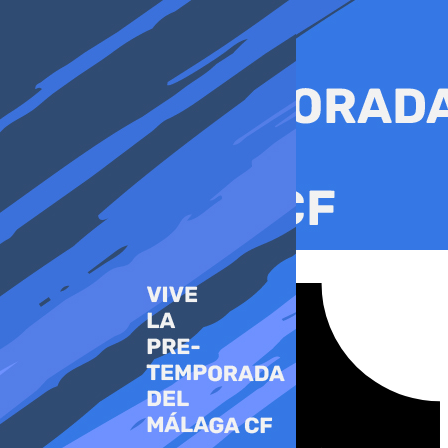
Ir
al
contenido
Tiktok