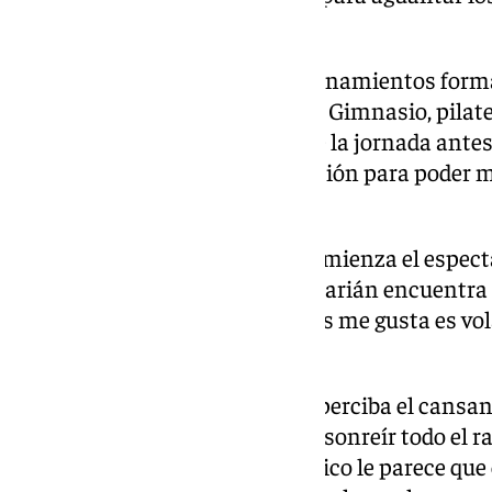
hacemos durante todo el año».
La exigencia es tal que los entrenamientos forma
los integrantes del espectáculo. Gimnasio, pilate
individual ocupan gran parte de la jornada ante
«Tenemos una buena planificación para poder m
todo el año», explica.
La recompensa llega cuando comienza el espectá
durante más de seis minutos, Darián encuentra 
años preparándose. «Lo que más me gusta es vol
y es mi momento», confiesa.
El objetivo es que el público no perciba el cansanc
movimientos. «La clave está en sonreír todo el 
muy calmada. Entonces al público le parece que e