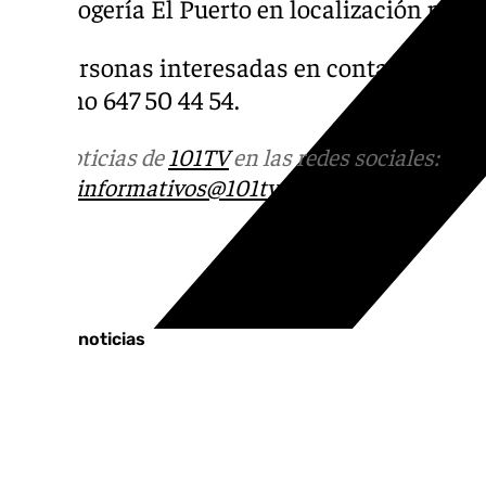
que acogería El Puerto en localización pend
Las personas interesadas en contactar con l
teléfono 647 50 44 54.
Más noticias de
101TV
en las redes sociales:
Ins
correo
informativos@101tv.es
Tags:
Últimas noticias