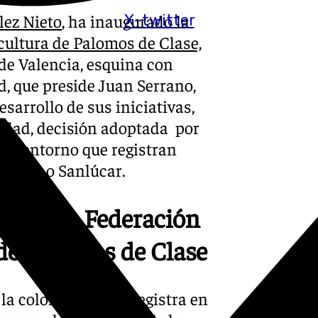
lez Nieto
, ha inaugurado la
X-twitter
ultura de Palomos de Clase,
 de Valencia, esquina con
ad, que preside Juan Serrano,
esarrollo de sus iniciativas,
iudad, decisión adoptada por
del entorno que registran
iclana o Sanlúcar.
de de la Federación
de Palomos de Clase
 la colombicultura registra en