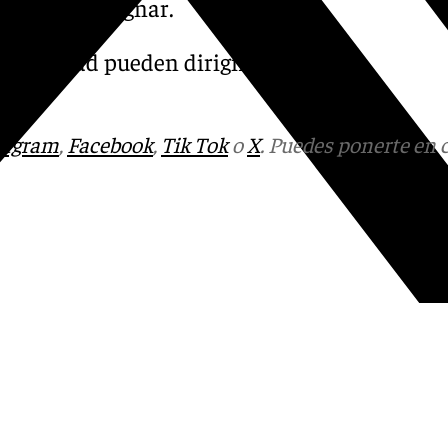
iente de designar.
a entidad pueden dirigirse al
tagram
,
Facebook
,
Tik Tok
o
X
. Puedes ponerte en 