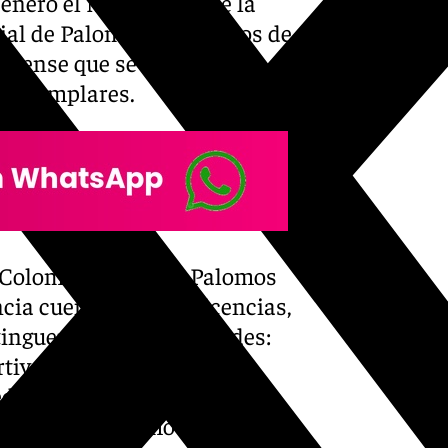
 enero el Monasterio de la
ial de Palomos Deportivos de
rtuense que se vio
0 ejemplares.
e Colombicultura de Palomos
ncia cuenta con 350 licencias,
tinguen dos especialidades:
tivos de raza buchona.
Federación de organizar en el
incial del palomo de clase