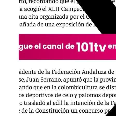
El Puerto, recordando que el pasado mes de
Victoria acogió el XLII Campeonato Provinc
Raza, una cita organizada por el Club La Po
acompañada de una exposición de hasta 20
El presidente de la Federación Andaluza d
de Clase, Juan Serrano, apuntó que la provi
recordando que en la colombicultura se dis
palomos deportivos de celo y palomos depor
Serrano trasladó al edil la intención de la 
puente de la Constitución un concurso prov