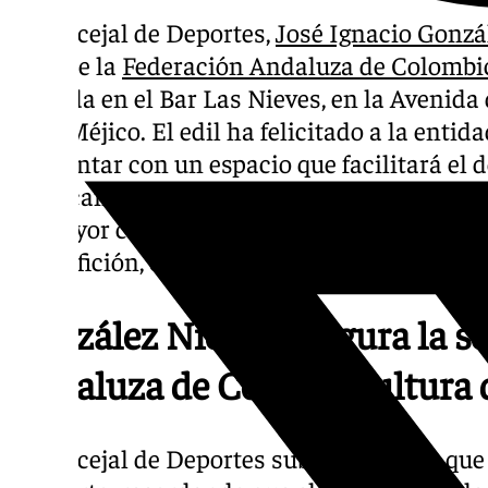
El concejal de Deportes,
José Ignacio Gonzá
sede de la
Federación Andaluza de Colombic
ubicada en el Bar Las Nieves, en la Avenida
calle Méjico. El edil ha felicitado a la entid
por contar con un espacio que facilitará el d
destacando que la sede se fija en nuestra c
su mayor cercanía geográfica a localidades 
gran afición, como Jerez, Chipiona, Rota, Ch
González Nieto inaugura la se
Andaluza de Colombicultura 
El concejal de Deportes subraya el auge que