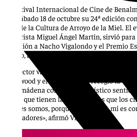
El Festival Internacional de Cine de Bena
este sábado 18 de octubre su 24ª edición co
Casa de la Cultura de Arroyo de la Miel. El 
humorista Miguel Ángel Martín, sirvió para
Dirección a Nacho Vigalondo y el Premio Es
Bellido, además de un reconocimiento al c
El director vasco, conocido por su capacidad
Hollywood y el cine español, recogió la estat
Benalmádena con su característico sentido 
aporte que tienen las películas es que los 
quiénes somos, porque contarme a mí es con
espectadores», afirmó Vigalondo.