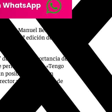
eriodista Manuel Bellido
 de la 24ª edición del
almádena
’ destacó la importancia de
perfiles diversos: «Tengo
n posible que existan
ector ni de taquilla ni de