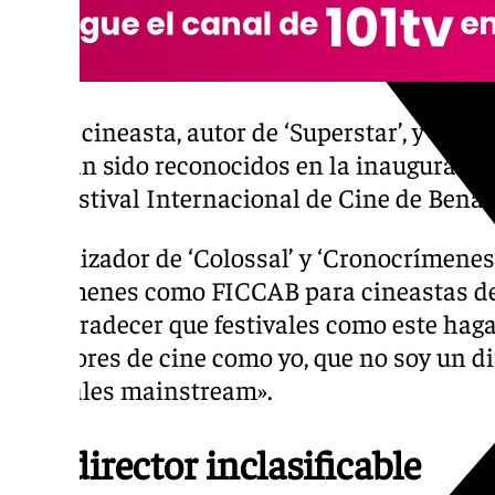
El cineasta, autor de ‘Superstar’, y el p
han sido reconocidos en la inauguración
Festival Internacional de Cine de Ben
El realizador de ‘Colossal’ y ‘Cronocrímenes
certámenes como FICCAB para cineastas de 
que agradecer que festivales como este haga
directores de cine como yo, que no soy un dir
festivales mainstream».
Un director inclasificable