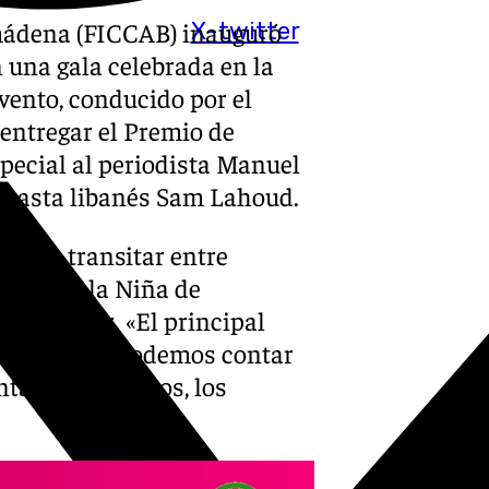
lmádena (FICCAB) inauguró
X-twitter
n una gala celebrada en la
evento, conducido por el
 entregar el Premio de
pecial al periodista Manuel
ineasta libanés Sam Lahoud.
 para transitar entre
uilla de la Niña de
del humor. «El principal
cineastas os podemos contar
taros a vosotros, los