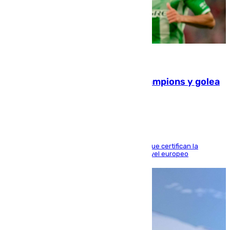
06.08.2026
El Betis supera el examen de Champions y golea
al Arsenal en Dublín (1-3)
Riquelme, Deossa y Fornals firman los tantos que certifican la
superioridad bética ante un rival de máximo nivel europeo