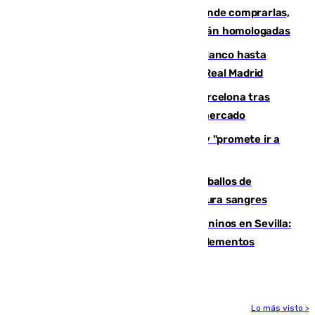
Gafas para el eclipse solar 2026: dónde comprarlas,
dónde conseguirlas y cómo saber si están homologadas
Vinícius Júnior seguirá vestido de blanco hasta
2032 tras cerrar su renovación con el Real Madrid
Rodrigo negocia su fichaje por el Barcelona tras
romper con el Madrid y revoluciona el mercado
El Rey traslada a Vivas su respaldo y "promete ir a
Ceuta" después de la crisis migratoria
El primer ciclo de las carreras de caballos de
Sanlúcar arranca este sábado con 27 pura sangres
Continúan los cierres de parques caninos en Sevilla:
se detectan alimentos que contienen elementos
peligrosos
Lo más visto >