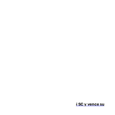
El Málaga es muy superior al Al-Arabi SC y vence su
primer encuentro de pretemporada