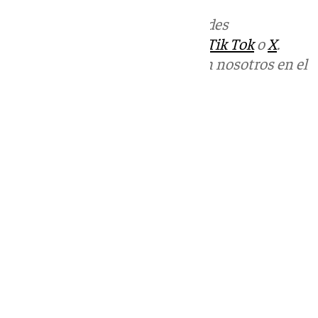
Más noticias de
101TV
en las redes
sociales:
Instagram
,
Facebook
,
Tik Tok
o
X
.
Puedes ponerte en contacto con nosotros en el
correo
informativos@101tv.es
Tags:
Últimas noticias