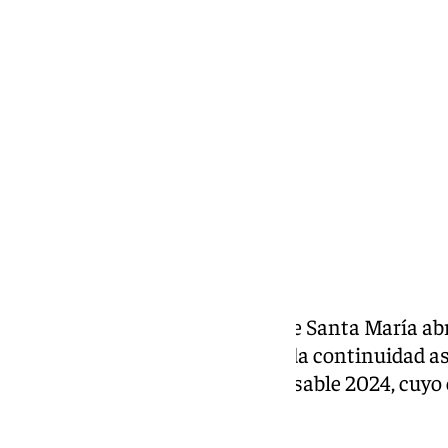
Miguel Alfonso
martes, 3 septiembre 2024, 18:30
Compartir:
El Ayuntamiento de El Puerto de Santa María ab
y niñas de entre 3 y 12 años. Se da continuidad as
Programa “El Puerto Corresponsable 2024, cuyo 
la conciliación familiar.