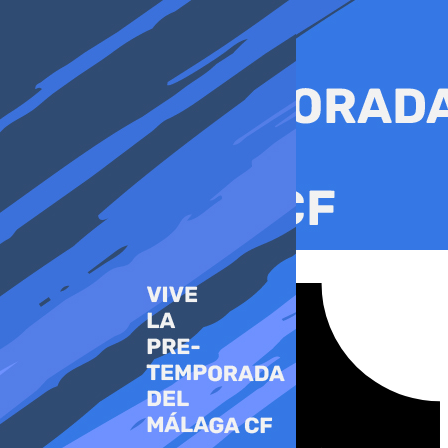
Ir
al
contenido
Tiktok