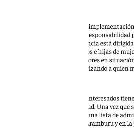
La finalidad es contribuir a una implementación 
materia de conciliación y/o corresponsabilidad p
Corresponsable´, y en consecuencia está dirigida 
familias monoparentales, a hijos e hijas de muje
género, hijos e hijas de progenitores en situaci
activa del mismo; siempre priorizando a quien m
Se ofertan 80 plazas. Todos los interesados tien
(inclusive) para entregar solicitud. Una vez que 
se publicará el 9 de septiembre una lista de admi
espera en el tablón de Micaela Aramburu y en la