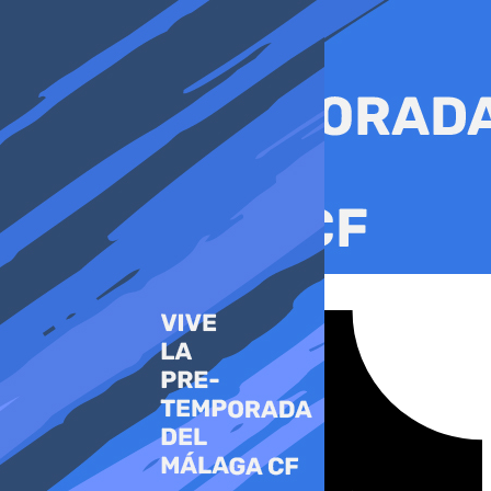
Ir
al
contenido
Tiktok