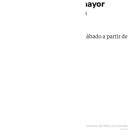
A la conquista de la mayor
fortaleza de Segunda
Málaga y Eibar se enfrentan este sábado a partir de
las 21.00 horas
El malaguista Dotor trata de robar un balón conducido por Jon Guruzeta, del Eibar, en el partido
de ida