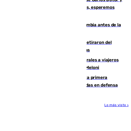
Fernando Calero: “Estamos preocupados, esperemos
que no sea nada”
Felipe VI refuerza los lazos con Colombia antes de la
llegada del nuevo presidente
Fernando Calero y Carlos Dotor se retiraron del
encuentro contra el Ceuta con molestias
España restablece controles temporales a viajeros
procedentes de Italia como repuesta a Meloni
El Málaga cae ante el Ceuta y suma la primera
derrota de la pretemporada dejando dudas en defensa
Lo más visto >
Más noticias