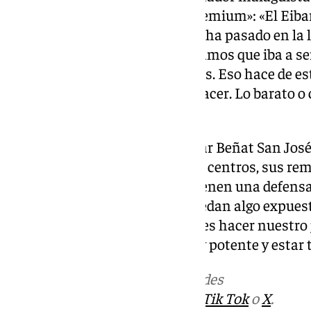
encuentro como un partido «premium»: «El Eiba
partido especial por todo lo que ha pasado en la
noviembre a lo mejor nos pensamos que iba a ser 
lo que han hecho ambos equipos. Eso hace de es
Por todo lo que ha habido que hacer. Lo barato o 
puede ser insignificante».
Su homólogo, el técnico del Eibar Beñat San José
evitar sus regates, sus tiros, sus centros, sus r
de la liga en ataque. También tienen una defensa
veces, por su perfil ofensivo, quedan algo expue
aprovecharlo. Pero lo principal es hacer nuestro
balón, con una mentalidad muy potente y estar t
Más noticias de
101TV
en las redes
sociales:
Instagram
,
Facebook
,
Tik Tok
o
X
.