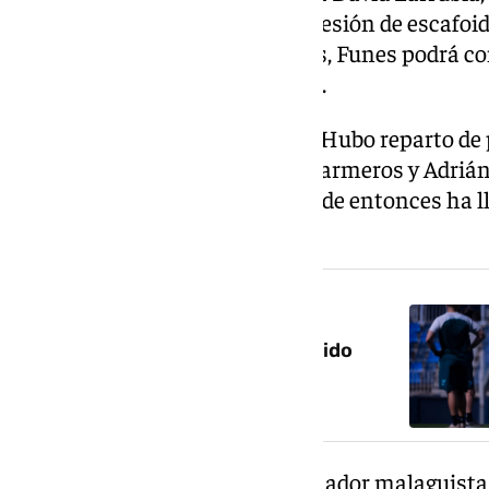
convocatoria tras superar una lesión de escafoid
equipo varias semanas. Además, Funes podrá c
Rodríguez tras cumplir sanción.
En la ida el resultado fue de 1-1. Hubo reparto d
marcaron Javi Martón para los armeros y Adrián
la primera jornada de Liga y desde entonces ha l
rivales directos por cotas altas.
NOTICIA RELACIONADA
Funes y el Eibar-Málaga, el partido
«premium» de la jornada
En la previa al partido, el entrenador malaguista