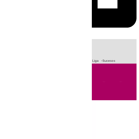
HOY
|
Fútbol
Primera División
Crisis Migratoria en Ceuta
LaLiga
Sucesos
Andalucía