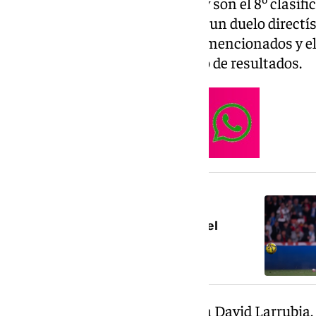
malaguistas tienen 60 puntos y son el 8º clasif
más tiene el Eibar. Es por tanto un duelo direct
buen avance hacia los puestos mencionados y el
descolgado en función del resto de resultados.
NOTICIA RELACIONADA
El Málaga suma a Larrubia para el
partido en Eibar
Para la cita el Málaga recupera a David Larrubia,