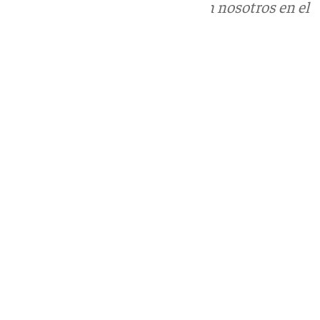
Puedes ponerte en contacto con nosotros en el
correo
informativos@101tv.es
Tags:
Últimas noticias