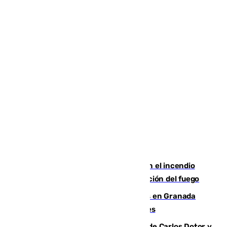
Activado el nivel 2 de emergencia en el incendio
forestal de Niebla por la compleja evolución del fuego
Controlado un incendio de rastrojos en Granada
junto a la autovía y al Callejón de Nogales
Juanfran Funes, sobre las lesiones de Carlos Dotor y