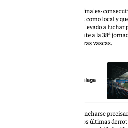
El Málaga completa el ciclo de ‹finales› consecuti
equipo que domina los registros como local y qu
números excelentes que les ha llevado a luchar p
Primera. El duelo correspondiente a la 38ª jorna
sábado a las 21.00 horas en tierras vascas.
NOTICIA RELACIONADA
Horario y dónde ver el Eibar-Málaga
Los malagueños buscan reengancharse precisame
semanas instalado y tras sus dos últimas derrot