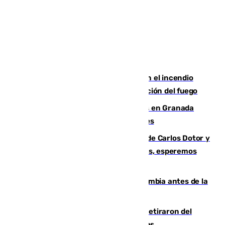
Activado el nivel 2 de emergencia en el incendio
forestal de Niebla por la compleja evolución del fuego
Controlado un incendio de rastrojos en Granada
junto a la autovía y al Callejón de Nogales
Juanfran Funes, sobre las lesiones de Carlos Dotor y
Fernando Calero: “Estamos preocupados, esperemos
que no sea nada”
Felipe VI refuerza los lazos con Colombia antes de la
llegada del nuevo presidente
Fernando Calero y Carlos Dotor se retiraron del
encuentro contra el Ceuta con molestias