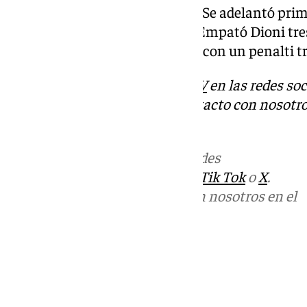
En la ida el resultado fue de 2-1. Se adelantó pr
un gol de Lazo en el minuto 11. Empató Dioni tre
la victoria llegó en el descuento con un penalti
Descubre más noticias de
101TV
en las redes soc
Tok
o
X
. Puedes ponerte en contacto con nosotro
informativos@101tv.es
Más noticias de
101TV
en las redes
sociales:
Instagram
,
Facebook
,
Tik Tok
o
X
.
Puedes ponerte en contacto con nosotros en el
correo
informativos@101tv.es
Tags:
Últimas noticias