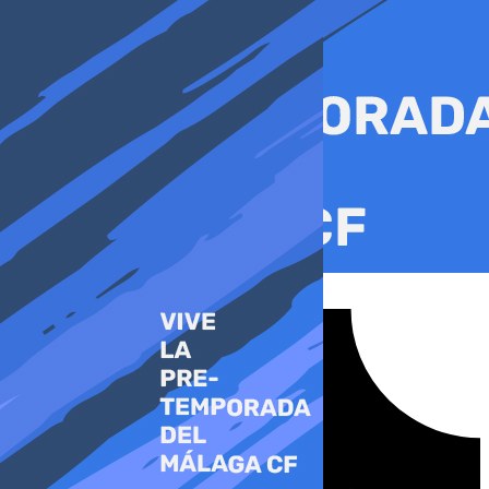
Ir
al
contenido
Tiktok