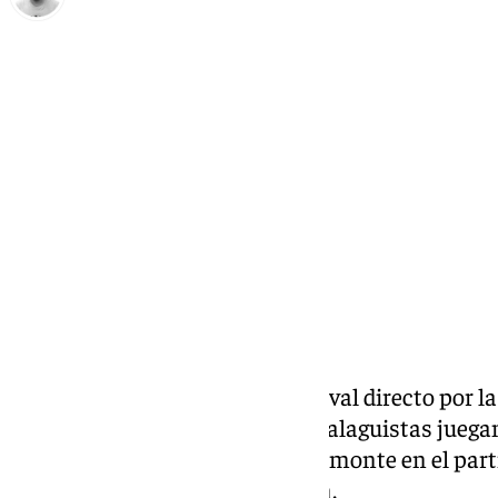
Pedro Jiménez
sábado, 15 marzo 2025, 08:00
Compartir:
El Málaga CF se enfrenta a un rival directo por l
plata este fin de semana. Los malaguistas juega
ante el Albacete
en el Carlos Belmonte en el part
jornada de LaLiga Hypermotion.