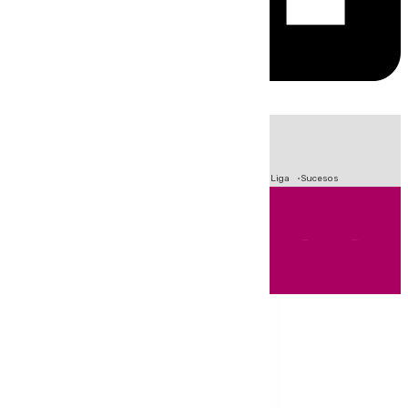
HOY
|
Fútbol
Primera División
Crisis Migratoria en Ceuta
LaLiga
Sucesos
Andalucía