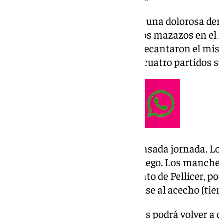
El cuadro blanquiazul llega tras una dolorosa der
que parecía destinado al 0-0. Dos mazazos en el 
Melendo como protagonistas, decantaron el mis
cortaron una racha positiva de cuatro partidos
El Albacete también perdió la pasada jornada. Lo
un gol en el primer minuto de juego. Los manch
posiciones menos que el conjunto de Pellicer, por 
ambos al tener además al Eldense al acecho (ti
El entrenador de los malaguistas podrá volver a