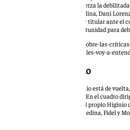
Luismi. El centrocampista refuerza la debilitada
sigue con las bajas de Manu Molina, Dani Loren
volver a contar minutos tras ser titular ante el 
Arriaza sigue esperando la oportunidad para deb
https://www.101tv.es/pellicer-sobre-las-criticas
entrenar-a-pellegrini-como-no-les-voy-a-enten
Un Albacete trabajado
Por parte del cuadro local, Higinio está de vuelt
Marchán y Javi Rueda son caja. En el cuadro dir
González, destacan Morcillo y el propio Higinio
seis goles, mientras que Agus Medina, Fidel y M
asistencias.