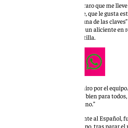
ningún pero. Es muy buena. Es raro que me llev
portería. Soy una persona alegre, que le gusta es
entrenamientos fluyan, esa es una de las claves”
Doblas, entrenador de porteros, un aliciente en re
porteros que componen la plantilla.
“Respecto a la parada: Yo miro por el equipo
que parara el penalti. Es un bien para todo
independiente de si juego o no.”
En la última jornada liguera frente al Español,
quien dio los tres puntos al equipo, tras parar el