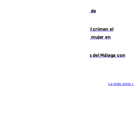
las comunidades"
Una ONG malagueña ganará un año de
comunicación gratuita con Apecom
Confiesa en un diario ser el autor del crimen el
hombre en prisión por asesinato de una mujer en
Benahavís
Juanpe vuelve a los entrenamientos del Málaga con
el grupo de manera progresiva
Lo más visto >
Más noticias
Ver más >