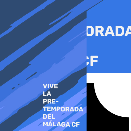
Ir
al
contenido
Tiktok