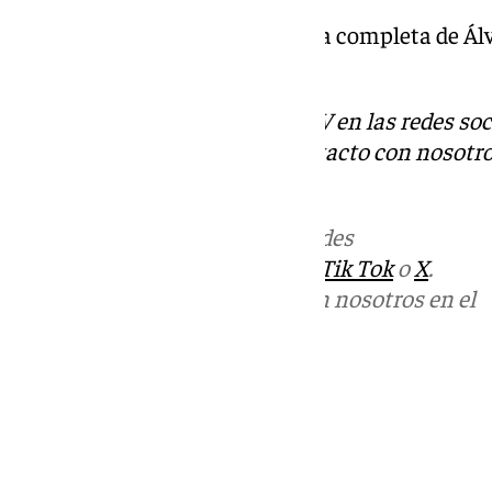
Puedes disfrutar de la entrevista completa de Ál
Campos
aquí
.
Descubre más noticias de 101TV en las redes soc
Tok
o
X
. Puedes ponerte en contacto con nosotro
correo
informativos@101tv.es
Más noticias de
101TV
en las redes
sociales:
Instagram
,
Facebook
,
Tik Tok
o
X
.
Puedes ponerte en contacto con nosotros en el
correo
informativos@101tv.es
Tags:
Últimas noticias