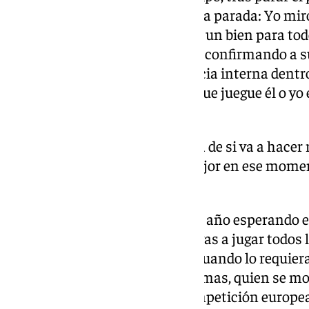
jugada del partido. “Respecto a la parada: Yo mir
Pau, de que parara el penalti. Es un bien para t
independiente de si juego o no.” confirmando a s
encima de cualquier competencia interna dentro d
la portería, pero la decisión de que juegue él o yo 
influencia en nada”.
“El míster no nos ha dicho nada de si va a hacer r
semana al que cree que está mejor en ese momen
campo”.
“Por mucho que haya estado un año esperando es
garantiza los minutos y que vayas a jugar todos l
hacer es estar preparado para cuando lo requiera e
contaba el exjugador de Las Palmas, quien se m
recordar su recién debut en competición europea