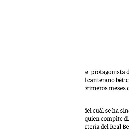
Compartir:
El jugador Álvaro Valles ha sido el protagonista 
programa deportivo de 101TV. El canterano béti
acerca de su vuelta a casa y los primeros meses d
Manuel Pellegrini.
Uno de los temas destacados y del cuál se ha sin
sido su relación con Pau López, quien compite d
Miguel por los minutos en la portería del Real Be