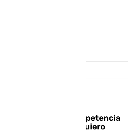
Andalucía
Álvaro Valles y la competencia
con Pau López: «Yo quiero