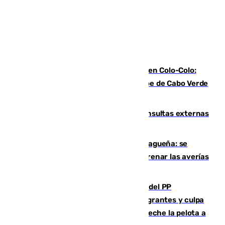
Vozinha, recibido como una estrella en Colo-Colo:
casi 30.000 aficionados arropan al héroe de Cabo Verde
en su presentación
Vithas Málaga crece en cirugías, consultas externas
y altas en el primer semestre de 2026
Mejoras del agua en la Axarquía malagueña: se
sustituye una tubería de 50 años para frenar las averías
de agua en El Borge y Almáchar
Bendodo asegura que los gobiernos del PP
"cumplirán la ley" sobre los menores migrantes y culpa
al Gobierno por "inestabilidad": "Que no eche la pelota a