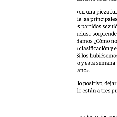
El zaguero, que se ha convertido en una pieza f
Pimienta, también abordó una de las principales 
no haber sido capaz de ganar dos partidos segui
deslizando que es un dato que incluso sorprende e
hablábamos en el vestuario, decíamos ¿Cómo no
seguidos? pero después miras la clasificación y 
mal no lo estaremos haciendo. Si los hubiésemo
Hay que quedarse con lo positivo y esta seman
oportunidad ante el Rayo Vallecano».
Carmona prefiere quedarse con lo positivo, dejar 
pensar en que los de Nervión sólo están a tres p
Descubre más noticias de 101Tv en las redes soc