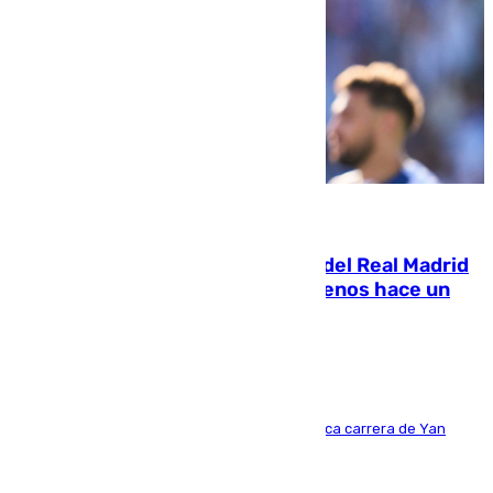
07.08.2026
El fichaje más caro de la historia del Real Madrid
costaba 105 millones de euros menos hace un
año y jugaba en Leganés
Del filial pepinero a récord absoluto: la meteórica carrera de Yan
Diomande en solo doce meses