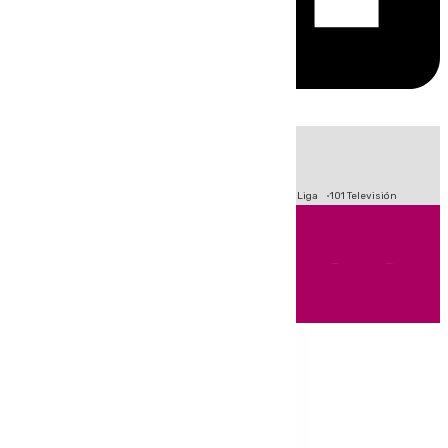
HOY
|
Fútbol
Primera División
Crisis Migratoria en Ceuta
LaLiga
101 Televisión
Andalucía