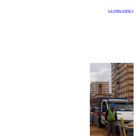
Lo más visto >
Más noticias
Ver más >