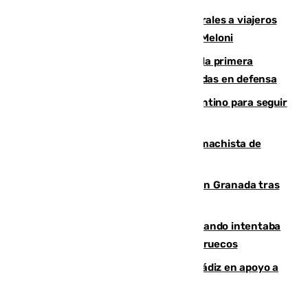
España restablece controles temporales a viajeros
procedentes de Italia como repuesta a Meloni
El Málaga cae ante el Ceuta y suma la primera
derrota de la pretemporada dejando dudas en defensa
Marruecos, la principal baza de Infantino para seguir
al frente de la FIFA
Pedro Sánchez condena el crimen machista de
Benahavís
Angustioso rescate de una familia en Granada tras
caer su coche por un terraplén
Fallece un joven tras caer al mar cuando intentaba
entrar en parapente a Ceuta desde Marruecos
CIES NO moviliza a la provincia de Cádiz en apoyo a
la respuesta humanitaria de Ceuta