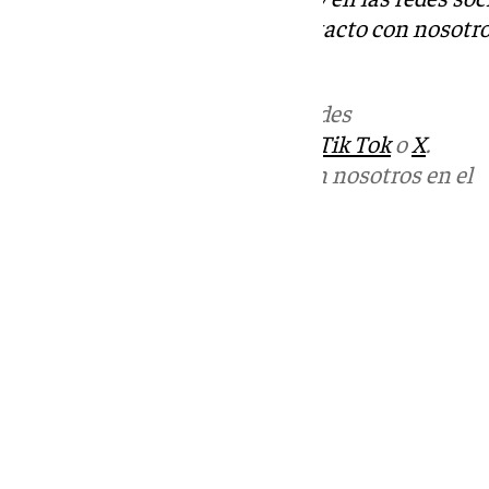
Tok
o
X
. Puedes ponerte en contacto con nosotro
informativos@101tv.es
Más noticias de
101TV
en las redes
sociales:
Instagram
,
Facebook
,
Tik Tok
o
X
.
Puedes ponerte en contacto con nosotros en el
correo
informativos@101tv.es
Tags:
Últimas noticias