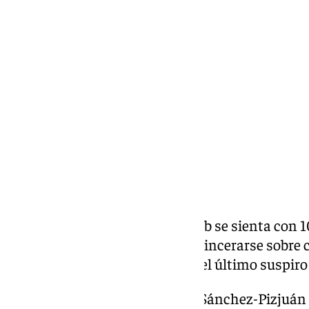
Miguel Alfonso
jueves, 27 febrero 2025, 09:55
Compartir:
El defensa del Sevilla Fútbol Club se sienta con 
temporada de los de Nervión y sincerarse sobre 
del empate ante el Mallorca en el último suspiro 
El último empate en el Ramón Sánchez-Pizjuán do