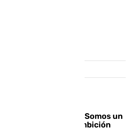
Andalucía
Carmona, en 101TV: «Somos un
equipo joven y con ambición