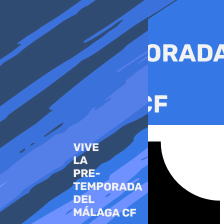
Ir
al
contenido
Tiktok