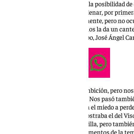
FC. Vieron muy cerca el triunfo, la posibilidad d
los puestos europeos y de encadenar, por primer
partidos ganados consecutivamente, pero no ocur
pasó al equipo?, y la respuesta nos la da un ca
pasa, tiene más peso en el equipo, José Ángel C
«Somos un equipo joven, con ambición, pero nos f
los últimos minutos de partido. Nos pasó tambié
tienes el resultado de cara y, con el miedo a perde
perdiendo». Así de sincero se mostraba el del Viso
juventud y el ímpetu de la plantilla, pero tambi
que ha penalizado en varios momentos de la te