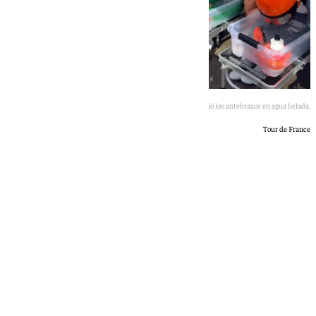
El equipo Netcompany Ineos sumergió los antebrazos en agua helada.
Tour de France
Óscar Gil
domingo, 5 julio 2026, 08:37
Compartir: