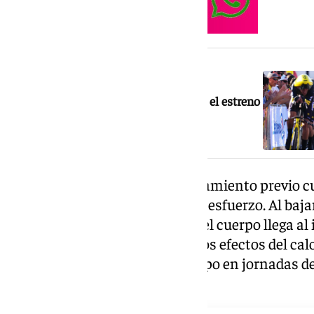
NOTICIA RELACIONADA
Vingegaard ya se viste de amarillo en el estreno
del Tour en Barcelona
Se trata de una técnica de enfriamiento previo cu
temperatura corporal antes del esfuerzo. Al baja
que circula por los antebrazos, el cuerpo llega al
margen mayor antes de sufrir los efectos del cal
rendimiento durante más tiempo en jornadas de
vivida en Barcelona.