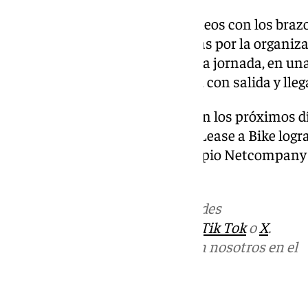
La imagen de los ciclistas del Ineos con los bra
suma a otras medidas adoptadas por la organizac
para combatir el calor durante la jornada, en un
ha comenzado, por primera vez, con salida y lleg
El Tour de Francia continuará en los próximos d
se conocerá si el equipo Visma Lease a Bike logr
si otros aspirantes, como el propio Netcompany
diferencias.
Más noticias de
101TV
en las redes
sociales:
Instagram
,
Facebook
,
Tik Tok
o
X
.
Puedes ponerte en contacto con nosotros en el
correo
informativos@101tv.es