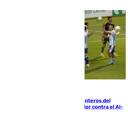
06.08.2026
Ya se han estrenado los tres delanteros del
Málaga: Eneko Jauregui, bigoleador contra el Al-
Arabi SC