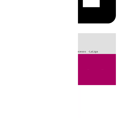
HOY
|
Fútbol
Primera División
Crisis Migratoria en Ceuta
Sucesos
LaLiga
Andalucía