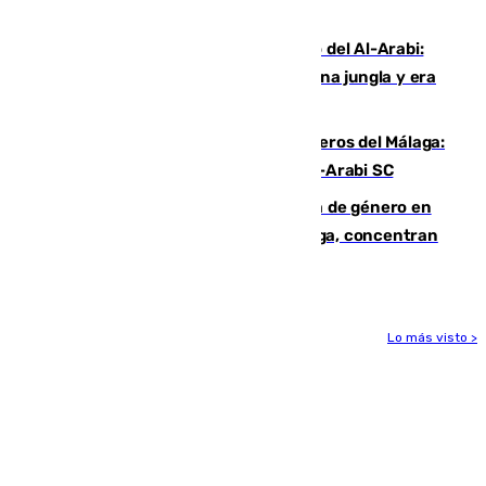
Niebla
Juanfran Funes, sobre el duro juego del Al-Arabi:
“Por momentos nos hemos metido en una jungla y era
hasta peligroso”
Ya se han estrenado los tres delanteros del Málaga:
Eneko Jauregui, bigoleador contra el Al-Arabi SC
35 mujeres asesinadas por violencia de género en
España en este 2026: Andalucía y Málaga, concentran
el foco de la tragedia
Lo más visto >
Más noticias
Ver más >