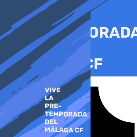
Ir
al
contenido
Tiktok