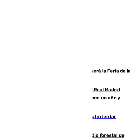
Talleres, escape room y música: así será la Feria de la
Juventud Cofrade de Málaga
El fichaje más caro de la historia del Real Madrid
costaba 105 millones de euros menos hace un año y
jugaba en Leganés
Ceuta suma 82 fallecidos en el mar al intentar
cruzar la frontera española
Huelva eleva a emergencia el incendio forestal de