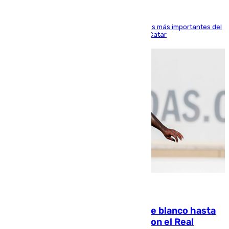
El delantero vasco ha sido uno de los jugadores más importantes del
partido de los de Funes contra el conjunto de Catar
06.08.2026
Vinícius Júnior seguirá vestido de blanco hasta
2032 tras cerrar su renovación con el Real