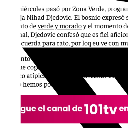
Este miércoles pasó por
Zona Verde, progra
Unicaja Nihad Djedovic. El bosnio expresó s
conjunto de
verde y morado
y el momento de
personal, Djedovic confesó que es fiel aficio
queda cuerda para rato, por loq eu ve con m
Momento de forma. “Estamos sin partidos 
Hay que coger un poco más de forma. Hemo
un poco atípica. Hay que aprovechar esta 
que no hemos podido”.