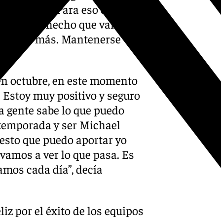
or tremendo. Para eso estamos
 no da por hecho que vamos a
r mucho más. Mantenerse
n octubre, en este momento
 Estoy muy positivo y seguro
a gente sabe lo que puedo
 temporada y ser Michael
e esto que puedo aportar yo
 vamos a ver lo que pasa. Es
amos cada día”, decía
liz por el éxito de los equipos