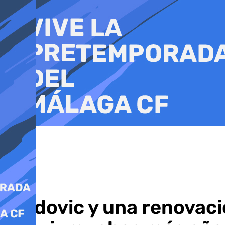
Ir
al
contenido
Djedovic y una renovaci