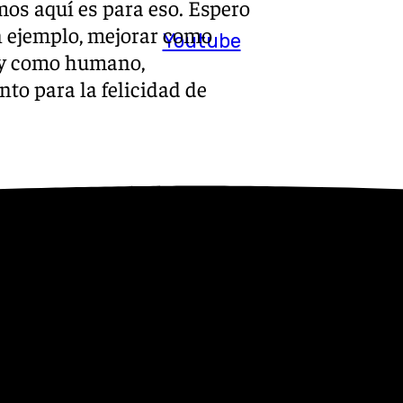
mos aquí es para eso. Espero
un ejemplo, mejorar como
Youtube
o y como humano,
to para la felicidad de
s su equipo de fútbol. Ojo
as
#Unicajabaloncesto
ter.com/HkSZ3dtQNK
 16, 2024