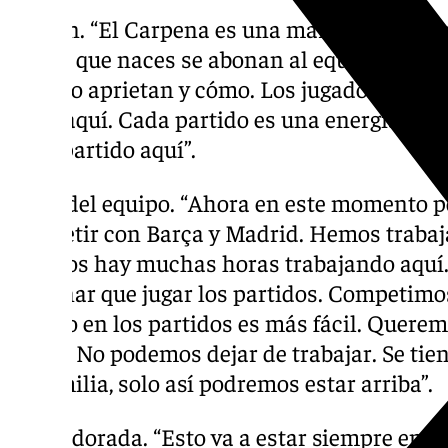
Afición. “El Carpena es una maravilla y jugar
Desde que naces se abonan al equipo. No pue
cuándo aprietan y cómo. Los jugadores not
jugar aquí. Cada partido es una energía posi
cada partido aquí”.
Nivel del equipo. “Ahora en este momento 
competir con Barça y Madrid. Hemos trabaja
triunfos hay muchas horas trabajando aquí.
entrenar que jugar los partidos. Competim
y luego en los partidos es más fácil. Queremo
50-50. No podemos dejar de trabajar. Se ti
de familia, solo así podremos estar arriba”.
Etapa dorada. “Esto va a estar siempre en e