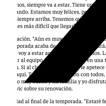
volvamos, siempre va a estar. Tiene un val
trabajando. Estamos muy felices, pero esto
estar siempre arriba. Tenemos que trabaja
arriba es más difícil que llegar”.
Renovación. “Aún es muy pronto. Estamos e
la temporada acaba de empezar y ya llegará.
de que voy a estar aquí muchos más años. L
aportar al equipo. No voy a cambiar en una
Jordan. Si al club y al entrenador le apetec
estoy aquí. Tengo buena relación con todos,
un sitio muy bueno y mi familia y yo disfrut
Djedovic sobre su renovación.
Felicidad al final de la temporada. “Estaré fe