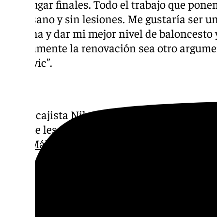
para jugar finales. Todo el trabajo que pone
estar sano y sin lesiones. Me gustaría ser 
persona y dar mi mejor nivel de baloncest
seguramente la renovación sea otro argumen
Djedovic”.
El cajista Nihad Djedovic desvela cuál e
que les sonará bastante a los malaguist
#MálagaCF
@AreaMalaguista
pic.twit
— Zona Verde (@ZonaVerde101)
October
Dilatada carrera por Europa