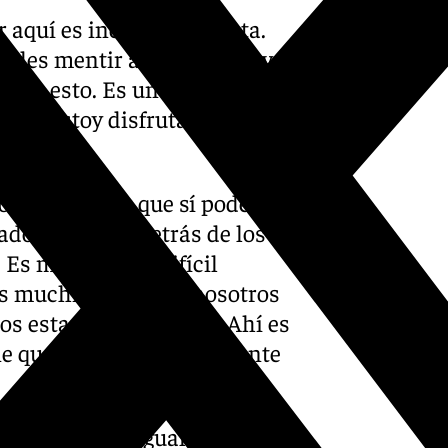
 aquí es increíble. Se nota.
des mentir a la gente. Se ve
amos esto. Es un espectáculo
tiva. Estoy disfrutando de
podemos decir que sí podemos
do para eso. Detrás de los
 Es mucho más difícil
os muchísimo entre nosotros
s estar en las finales. Ahí es
ene que mantener el ambiente
l recuerdo. Da igual cuándo