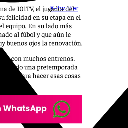
ma de 101TV,
el jugador del
X-twitter
u felicidad en su etapa en el
l equipo. En su lado más
nado al fúbol y que aún le
uy buenos ojos la renovación.
pero con muchos entrenos.
s tenido una pretemporada
semana para hacer esas cosas