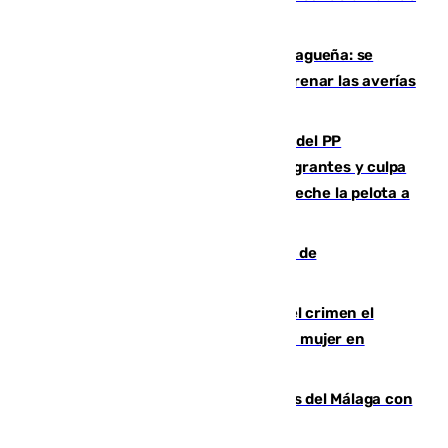
y altas en el primer semestre de 2026
Mejoras del agua en la Axarquía malagueña: se
sustituye una tubería de 50 años para frenar las averías
de agua en El Borge y Almáchar
Bendodo asegura que los gobiernos del PP
"cumplirán la ley" sobre los menores migrantes y culpa
al Gobierno por "inestabilidad": "Que no eche la pelota a
las comunidades"
Una ONG malagueña ganará un año de
comunicación gratuita con Apecom
Confiesa en un diario ser el autor del crimen el
hombre en prisión por asesinato de una mujer en
Benahavís
Juanpe vuelve a los entrenamientos del Málaga con
el grupo de manera progresiva