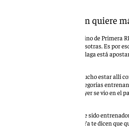
tenerife/
Silvia Mérida también quiere m
Paso adelante: «El fútbol femenino de Primera RF
Málaga apuesta bastante en nosotras. Es por es
ascender a Primera RFEF. El Málaga está apostan
salarial no es mucha».
Ciudad Deportiva: «Me gusta mucho estar allí co
categorías. Puedes ver otras categorías entrenand
escudo del Málaga lo primero. Ayer se vio en el p
maravillosas».
Vocación de entrenadora: «Yo he sido entrenador
Las chicas están muy atentas. Ya te dicen que q