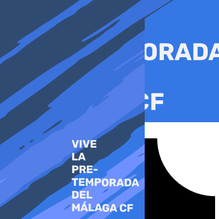
Ir
al
contenido
Tiktok