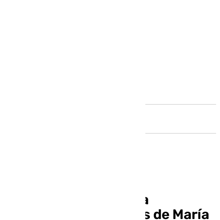
Andalucía
El ascenso del Málaga
Femenino en palabras de María