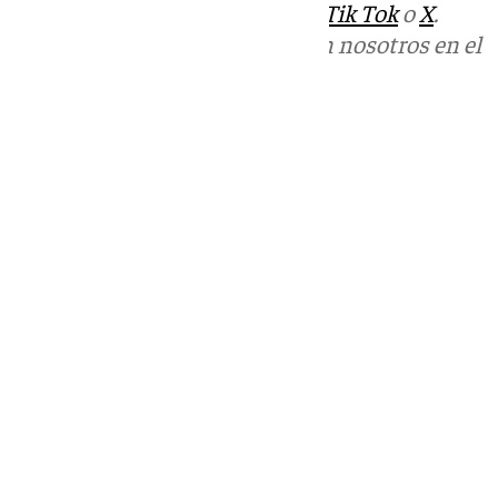
sociales:
Instagram
,
Facebook
,
Tik Tok
o
X
.
Puedes ponerte en contacto con nosotros en el
correo
informativos@101tv.es
Tags:
Últimas noticias