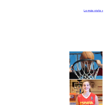
Lo más visto >
Más noticias
Ver más >