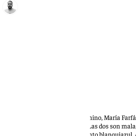
Pedro Jiménez
lunes, 10 marzo 2025, 23:07
Compartir:
Las jugadoras del Málaga Femenino, María Farfán
este lunes en Área Malaguista
. Las dos son mala
que hablaron desde el sentimiento blanquiazul.