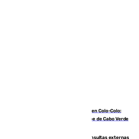
Vozinha, recibido como una estrella en Colo-Colo:
casi 30.000 aficionados arropan al héroe de Cabo Verde
en su presentación
Vithas Málaga crece en cirugías, consultas externas