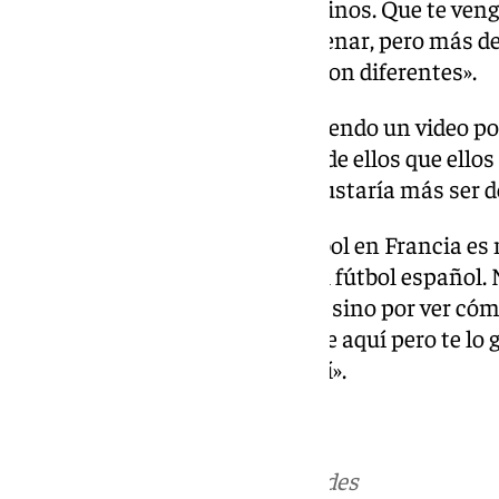
antes con los jugadores masculinos. Que te venga
cosas. Es bonito. Me gusta entrenar, pero más de
doy mi opinión, las decisiones son diferentes».
Genuine: «Estuve con ellos haciendo un video por
con ellos. Ese año aprendí más de ellos que ellos
no ser primer entrenador. Me gustaría más ser 
Experiencia en Francia: «El fútbol en Francia es 
entrenador le gustaba mucho el fútbol español. 
Allí no me fui por lo económico, sino por ver cóm
fuera de España. Ganas más que aquí pero te lo g
el fútbol está parecido al de aquí».
Más noticias de
101TV
en las redes