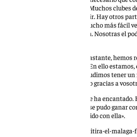
se ha podido ver por televisión. Muchos clubes d
retransmitirlo y lo pueden seguir. Hay otros part
Málaga. Para el aficionado es mucho más fácil ve
partidos hemos llenado la grada. Nosotras el pod
nuestra gente es fabuloso».
Crecimiento: «Hemos crecido bastante, hemos 
muchas por seguir rompiendo. En ello estamos, en
que nosotras con esa edad no pudimos tener un 
se pueden ver los partidos, como gracias a vosotr
Camiseta retro: “Muy bonita, me ha encantado. Es
me encanta. La pena es que no se pudo ganar com
Ojalá pudiéramos jugar un partido con ella».
https://www.101tv.es/101tv-emitira-el-malaga-