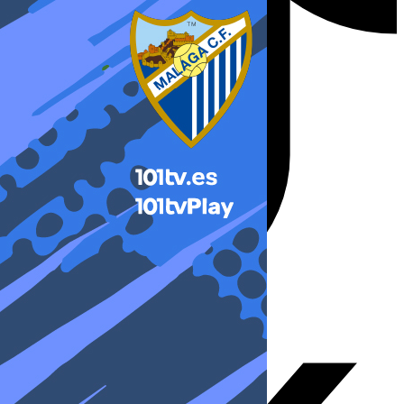
X-twitter