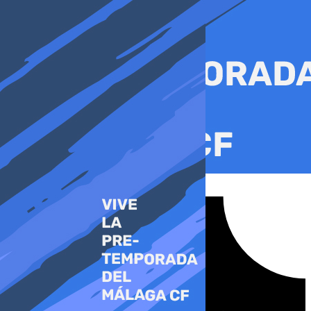
Ir
al
contenido
Tiktok