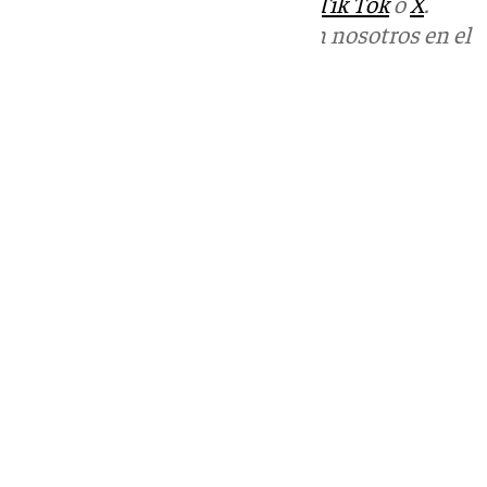
sociales:
Instagram
,
Facebook
,
Tik Tok
o
X
.
Puedes ponerte en contacto con nosotros en el
correo
informativos@101tv.es
Tags:
Últimas noticias