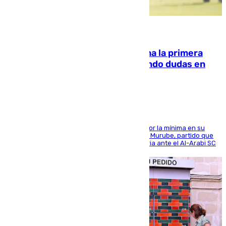
07.08.2026
El Málaga cae ante el Ceuta y suma la primera
derrota de la pretemporada dejando dudas en
defensa
El cuadro dirigido por Juanfran Funes perdió por la mínima en su
envite contra el conjunto caballa en el Alfonso Murube, partido que
se disputó un día después de su primera victoria ante el Al-Arabi SC