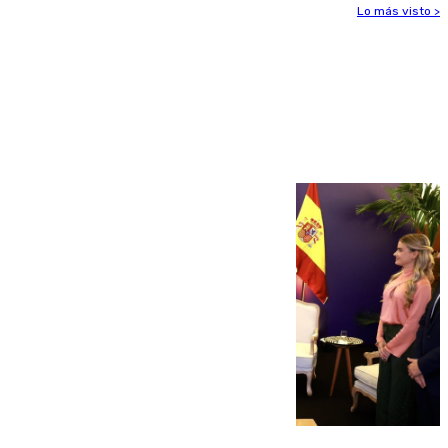
Lo más visto >
Más noticias
Ver más >