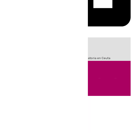
HOY
|
Fútbol
Sucesos
LaLiga
Primera División
Crisis Migratoria en Ceuta
Andalucía