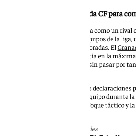
Un gran rival para el Granada CF para com
El
Atlético de Madrid
se presenta como un rival c
quedar entre los tres mejores equipos de la liga
nueve de las últimas doce temporadas. El
Grana
asegurar su primera permanencia en la máxima 
y espera consolidarse en la liga sin pasar por ta
curso anterior.
Ruiz se mostró optimista
en sus declaraciones p
satisfacción con el trabajo del equipo durante 
importancia de mantener el enfoque táctico y la
últimas semanas.
Más noticias de
101TV
en las redes