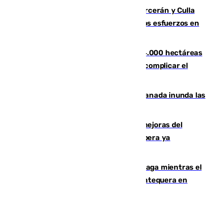
Incendios de Castellón: Sierra Engarcerán y Culla
evolucionan positivamente y centran los esfuerzos en
Tírig
El incendio de Niebla ya supera las 4.000 hectáreas
afectadas y "se espera que se vuelva a complicar el
fuego"
Una tormenta en la provincia de Granada inunda las
calles de Puebla de Don Fadrique
La inversión del Ayuntamiento en mejoras del
entorno del Prado de San Sebastián supera ya
1.600.000 euros
El taró tiñe de niebla la costa de Málaga mientras el
calor se concentra en el interior con Antequera en
aviso amarillo