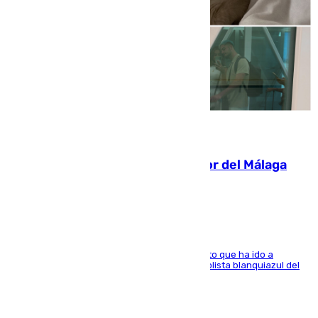
07.08.2026
Isco, la nueva mascota del jugador del Málaga
Dani Lorenzo
El centrocampista marbellí es ‘padre’ de un gato que ha ido a
recoger a Vigo y su nombre es como el exfutbolista blanquiazul del
Arroyo de la Miel