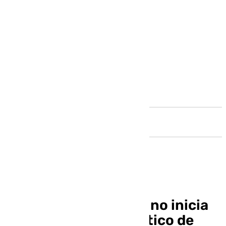
Andalucía
El Granada CF femenino inicia
la Liga F ante un Atlético de