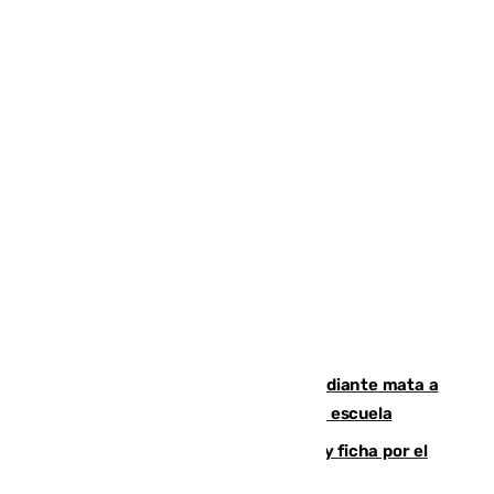
Desastre en Tailandia: un joven estudiante mata a
tiros a sus abuelo y a profesores en una escuela
Luca Zidane rompe con el Granada y ficha por el
Leganés