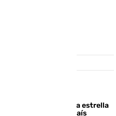
Andalucía
El legado de Iniesta: la estrella
que hizo brillar a un país