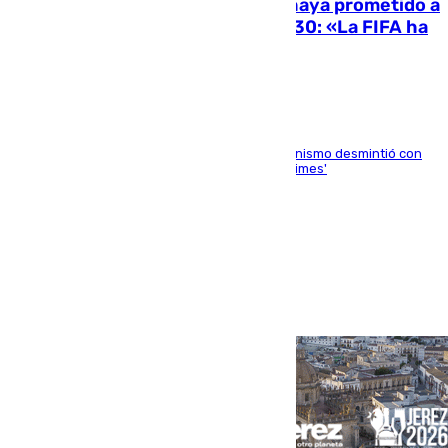
El Gobierno niega que Infantino haya prometido a
Marruecos la final del Mundial 2030: «La FIFA ha
sido tajante»
La ministra Milagros Tolón asegura que el organismo desmintió con
rotundidad la información publicada por 'The Times'