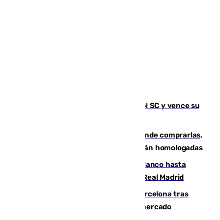
El Málaga es muy superior al Al-Arabi SC y vence su
primer encuentro de pretemporada
Gafas para el eclipse solar 2026: dónde comprarlas,
dónde conseguirlas y cómo saber si están homologadas
Vinícius Júnior seguirá vestido de blanco hasta
2032 tras cerrar su renovación con el Real Madrid
Rodrigo negocia su fichaje por el Barcelona tras
romper con el Madrid y revoluciona el mercado