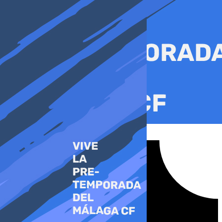
Ir
al
contenido
Tiktok