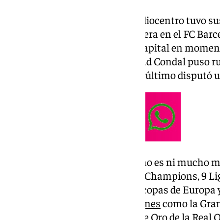
Natural de Fuentealbilla, el mediocentro tuvo sus
desarrolló la mayoría de su carrera en el FC Barc
temporadas, siendo capitán y capital en momen
blaugrana. Tras salir de la Ciudad Condal puso r
temporadas en Vissel Kobe. Por último disputó
El palmarés de Andrés Iniesta no es ni mucho 
tiene 1 Mundial, 2 Eurocopas, 4 Champions, 9 Lig
Supercopas de España, 3 Supercopas de Europa y
Además obtuvo varias
distinciones
como la Gran
Mérito Deportivo y la Medalla de Oro de la Real 