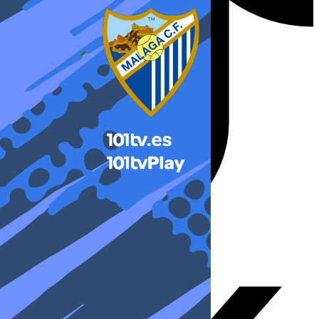
X-twitter