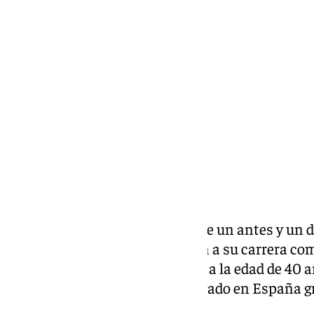
Pedro Jiménez
miércoles, 9 octubre 2024, 15:21
Compartir:
Este martes 8 de octubre supone un antes y un 
Andrés Iniesta decidió poner fin a su carrera co
despide de los terrenos de juego a la edad de 40 a
futbolistas que ha dejado un legado en España g
primera estrella.