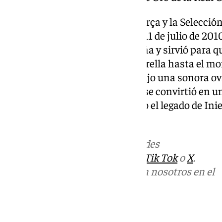
En su dilatada carrera con el Barça y la Selecció
encima del resto. Se sitúa en el 11 de julio de 20
Mundial entre Holanda y España y sirvió para q
camiseta la primera y única estrella hasta el mo
campo que pisó Iniesta reprodujo una sonora o
reconocimiento. El albaceteño se convirtió en u
del país. Siempre será recordado el legado de Inie
todo un país.
Más noticias de
101TV
en las redes
sociales:
Instagram
,
Facebook
,
Tik Tok
o
X
.
Puedes ponerte en contacto con nosotros en el
correo
informativos@101tv.es
Tags: