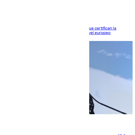
Riquelme, Deossa y Fornals firman los tantos que certifican la
superioridad bética ante un rival de máximo nivel europeo
06.08.2026