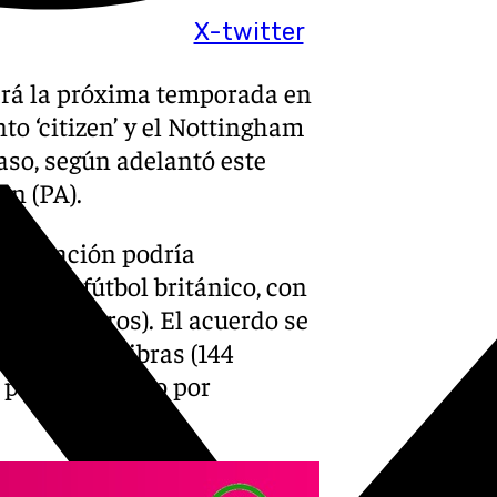
X-twitter
gará la próxima temporada en
to ‘citizen’ y el Nottingham
aso, según adelantó este
on (PA).
 operación podría
ria del fútbol británico, con
ones de euros). El acuerdo se
illones de libras (144
l pasado verano por