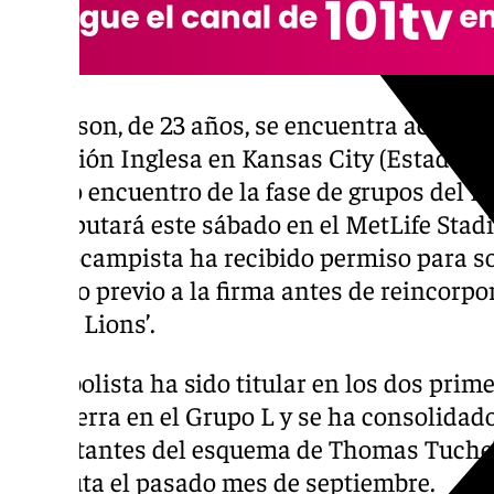
Anderson, de 23 años, se encuentra actual
Selección Inglesa en Kansas City (Estados 
último encuentro de la fase de grupos del 
se disputará este sábado en el MetLife Stad
centrocampista ha recibido permiso para s
médico previo a la firma antes de reincorpor
‘Three Lions’.
El futbolista ha sido titular en los dos pr
Inglaterra en el Grupo L y se ha consolidad
importantes del esquema de Thomas Tuchel
absoluta el pasado mes de septiembre.