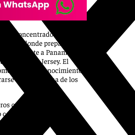
mente concentrado con la
Unidos), donde prepara el
Mundial frente a Panamá, que
ium de Nueva Jersey. El
ometerse al reconocimiento
arse a la disciplina de los
imeros compromisos de
o como una de las piezas
 desde su debut con la