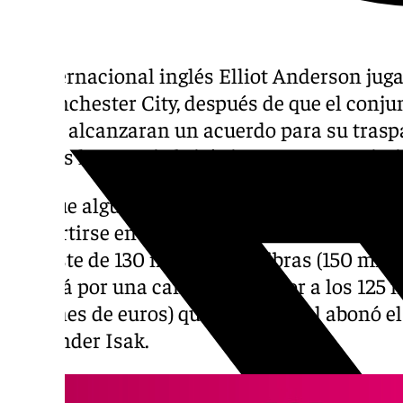
El internacional inglés Elliot Anderson ju
el Manchester City, después de que el conjun
Forest alcanzaran un acuerdo para su trasp
viernes la agencia británica Press Associati
Aunque algunos medios apuntaban a que la
convertirse en el fichaje más caro de la histo
un coste de 130 millones de libras (150 mill
cerrará por una cantidad inferior a los 125 m
millones de euros) que el Liverpool abonó e
Alexander Isak.