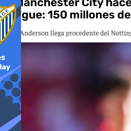
El Manchester City hace 
League: 150 millones de
Elliot Anderson llega procedente del Notti