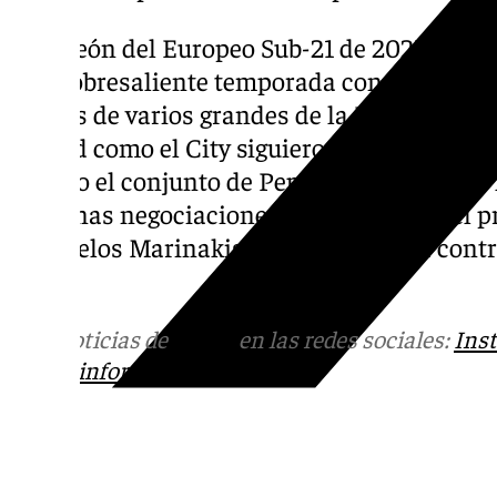
Campeón del Europeo Sub-21 de 2025 con In
una sobresaliente temporada con el Nottin
interés de varios grandes de la Premier Le
United como el City siguieron de cerca su 
ha sido el conjunto de Pep Guardiola el que
tras unas negociaciones complejas con el pr
Evangelos Marinakis. El jugador tenía contr
2029.
Más noticias de
101TV
en las redes sociales:
Ins
correo
informativos@101tv.es
Tags: