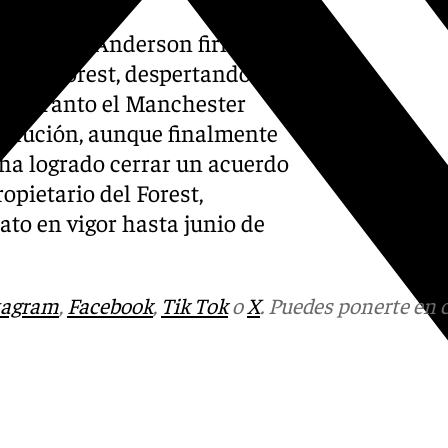
glaterra, Anderson firmó
gham Forest, despertando el
ague. Tanto el Manchester
evolución, aunque finalmente
 ha logrado cerrar un acuerdo
opietario del Forest,
ato en vigor hasta junio de
tagram
,
Facebook
,
Tik Tok
o
X
. Puedes ponerte en 