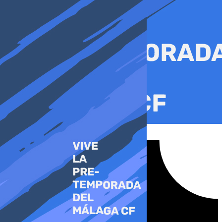
Ir
al
contenido
Tiktok