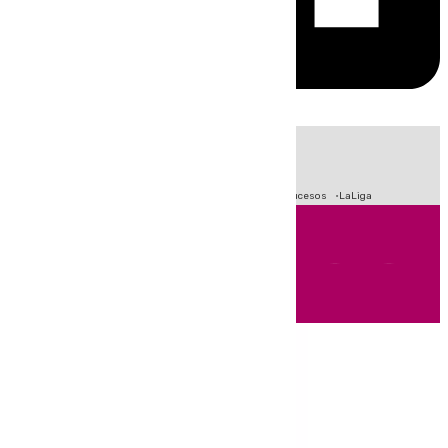
HOY
|
Fútbol
Primera División
Crisis Migratoria en Ceuta
Sucesos
LaLiga
Andalucía