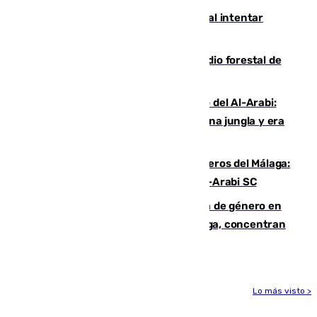
Ceuta suma 82 fallecidos en el mar al intentar
cruzar la frontera española
Huelva eleva a emergencia el incendio forestal de
Niebla
Juanfran Funes, sobre el duro juego del Al-Arabi:
“Por momentos nos hemos metido en una jungla y era
hasta peligroso”
Ya se han estrenado los tres delanteros del Málaga:
Eneko Jauregui, bigoleador contra el Al-Arabi SC
35 mujeres asesinadas por violencia de género en
España en este 2026: Andalucía y Málaga, concentran
el foco de la tragedia
Lo más visto >