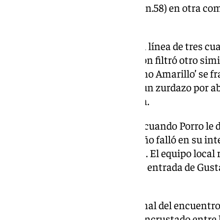
Ayoze se desquitó con el 0-2 (min.58) en otra co
destacados de la ‘Roja’.
Vio Zubimendi a Olmo correr en línea de tres cua
recibió su pase raso y sin dilación filtró otro sim
Ayoze; el atacante del ‘Submarino Amarillo’ se fr
hasta terminar marcando con un zurdazo por aba
Schmeichel haciendo la estatua.
El 0-3 no anduvo lejos en el 65′, cuando Porro le
largo, aunque el jugador tinerfeño falló en su in
pisar en solitario el área danesa. El equipo loca
sustituciones, sobre todo con la entrada de Gusta
tiro al palo con la zurda.
Se complicó España el tramo final del encuentro,
una jugada tonta. Fabián Ruiz, incrustado entre 