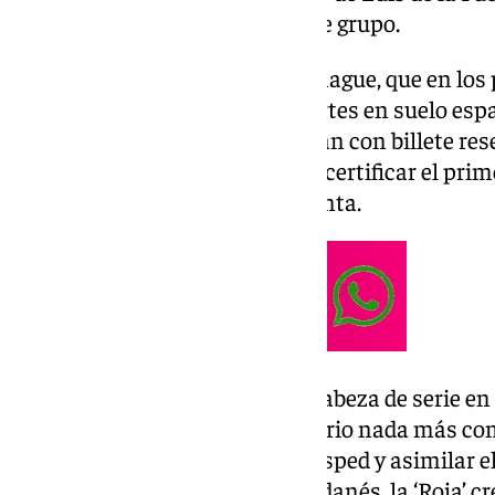
matemáticamente el liderato de grupo.
En el Parken Stadion de Copenhague, que en lo
minuto de silencio por las muertes en suelo esp
dirigido por De la Fuente llegaban con billete res
con el objetivo de puntuar para certificar el prim
recompensa por ello era suculenta.
Ocupar el liderato implica ser cabeza de serie en 
así que España se lo tomó en serio nada más c
compases de asentarse en el césped y asimilar el 
cantando ‘a cappella’ el himno danés, la ‘Roja’ cre