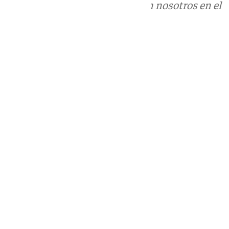
Puedes ponerte en contacto con nosotros en el
correo
informativos@101tv.es
Tags:
Últimas noticias