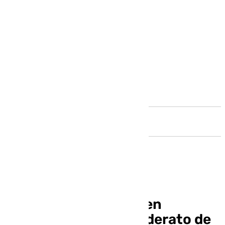
Andalucía
España brilla y sufre en
Copenhague con el liderato de