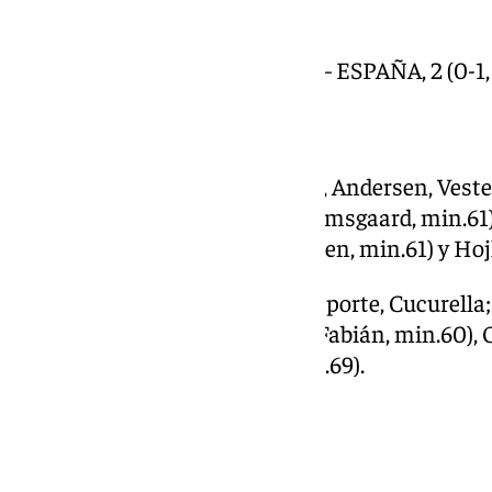
FICHA TÉCNICA.
–RESULTADO: DINAMARCA, 1 – ESPAÑA, 2 (0-1, a
–ALINEACIONES:
DINAMARCA: Schmeichel; Bah, Andersen, Vester
min.87); Hojbjerg, Norgaard (Damsgaard, min.61
Olsen, min.79), Gronbaek (Isaksen, min.61) y Hoj
ESPAÑA: Raya; Porro, Vivian, Laporte, Cucurella
Merino (Pedri, min.80), Baena (Fabián, min.60), 
Oyarzabal y Ayoze (Morata, min.69).
–GOLES:
0-1, min.15: Oyarzabal.