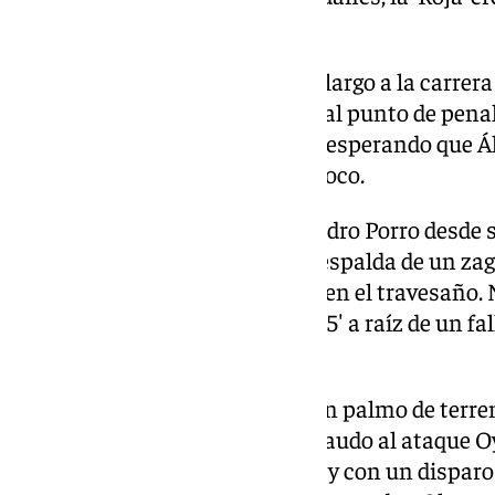
portería de Kasper Schmeichel.
El central Dani Vivian envió en largo a la carrer
Pérez, quien coló un balón raso al punto de penal
Olmo; éste dejó pasar la pelota, esperando que Á
rematar, lo que no ocurrió por poco.
Solo tres minutos más tarde, Pedro Porro desde s
a Ayoze, quien había ganado la espalda de un zagu
Villarreal estrelló su derechazo en el travesaño.
preludio del 0-1, que llegó en el 15′ a raíz de un 
sacando el esférico desde atrás.
Mikel Merino robó, recortó en un palmo de terren
derecha, quien vio cómo subía raudo al ataque Oy
controló aún más raudo si cabe y con un disparo s