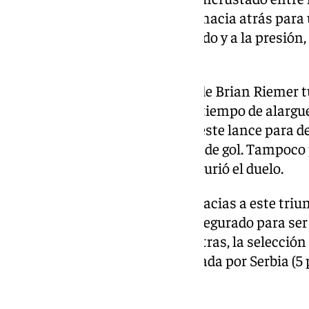
balón con mayor criterio, cedió hacia atrás para
confió en el despeje. Atento a todo y a la presió
anotar a puerta vacía.
La tensión creció y los pupilos de Brian Riemer 
Andreas Skov Olsen durante el tiempo de alargu
previo con una gran parada en este lance para d
zurdazo que llevaba marchamo de gol. Tampoco 
batir al arquero español y ahí murió el duelo.
Con 13 puntos en su casillero gracias a este triun
liderato del grupo, con billete asegurado para ser
sorteo de cuartos de final. Mientras, la selecció
puntos y todavía podría ser cazada por Serbia (5 
jornada que será de infarto.