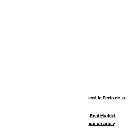
Talleres, escape room y música: así será la Feria de la
Juventud Cofrade de Málaga
El fichaje más caro de la historia del Real Madrid
costaba 105 millones de euros menos hace un año y
jugaba en Leganés