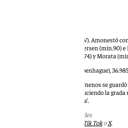
0-2, min.58: Ayoze.
1-2, min.84: Isaksen.
–ÁRBITRO: Rade Obrenovic (ESV). Amonestó con 
(min.33), Hojbjerg (min.79), Andersen (min.90) e
Dinamarca, y a Oyarzabal (min.74) y Morata (mi
–ESTADIO: Parken Stadion (Copenhague), 36.985
–INCIDENCIAS: En los prolegómenos se guardó u
fallecidos a causa de la DANA, luciendo la grada
‘Fuerza para el pueblo de España’.
Más noticias de
101TV
en las redes
sociales:
Instagram
,
Facebook
,
Tik Tok
o
X
.