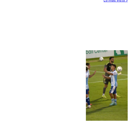
Lo más visto >
Más noticias
Ver más >