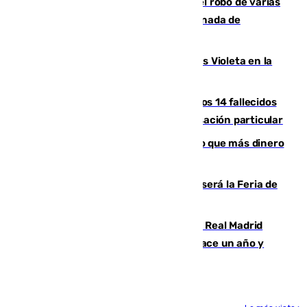
Golpe cofrade en Jaén: investigan el robo de varias
joyas de la Virgen de la Fuensanta Coronada de
Alcaudete
Con Málaga exige duplicar los Puntos Violeta en la
Feria de Málaga
La Justicia ofrece a las familias de los 14 fallecidos
en el incendio de Los Gallardos ser acusación particular
Juanlu Sánchez, el sexto canterano que más dinero
deja en las arcas del Sevilla
Talleres, escape room y música: así será la Feria de
la Juventud Cofrade de Málaga
El fichaje más caro de la historia del Real Madrid
costaba 105 millones de euros menos hace un año y
jugaba en Leganés