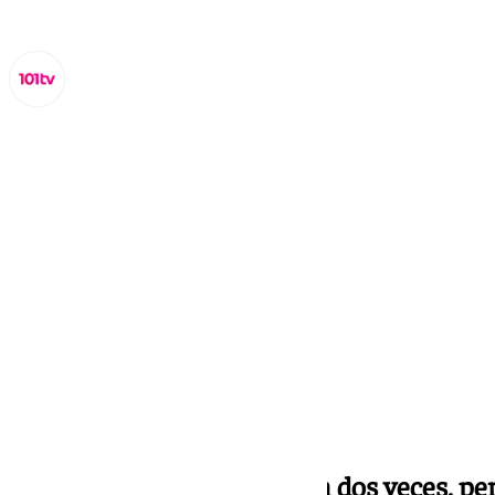
Miguel Alfonso
lunes, 30 septiembre 2024, 18:32
Compartir:
Los nazaríes se adelantaron dos veces, pe