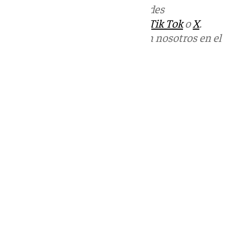
Más noticias de
101TV
en las redes
sociales:
Instagram
,
Facebook
,
Tik Tok
o
X
.
Puedes ponerte en contacto con nosotros en el
correo
informativos@101tv.es
Tags:
Últimas noticias