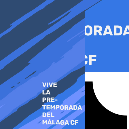
Ir
al
contenido
Tiktok