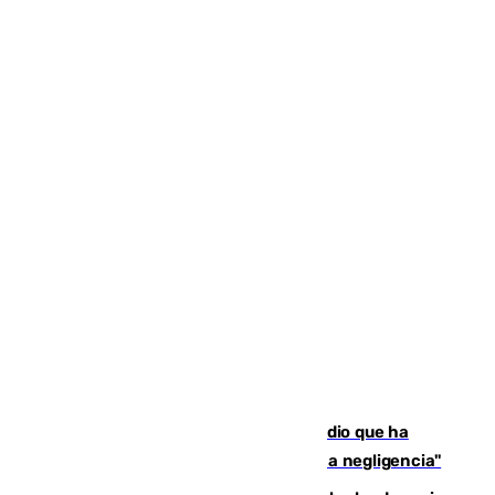
El acalde de Niebla cree que el incendio que ha
afectado a dos aldeas se originó "por una negligencia"