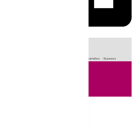
HOY
|
Fútbol
Primera División
Crisis Migratoria en Ceuta
Incendios
Sucesos
Andalucía