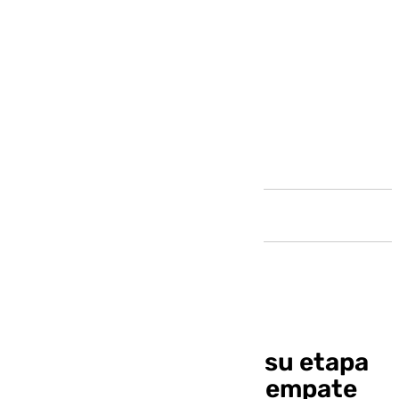
Andalucía
Fran Escribá arranca su etapa
en el Granada con un empate