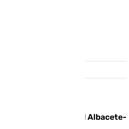
Andalucía
Horario y dónde ver el Albacete-
Málaga