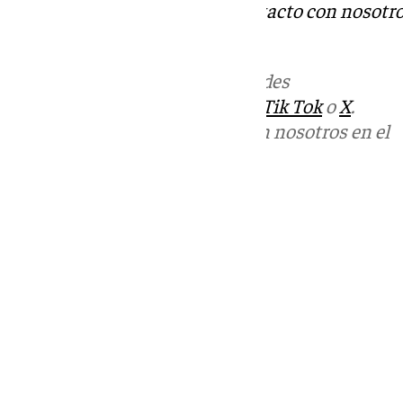
Tok
o
X
. Puedes ponerte en contacto con nosotro
informativos@101tv.es
Más noticias de
101TV
en las redes
sociales:
Instagram
,
Facebook
,
Tik Tok
o
X
.
Puedes ponerte en contacto con nosotros en el
correo
informativos@101tv.es
Tags:
Últimas noticias