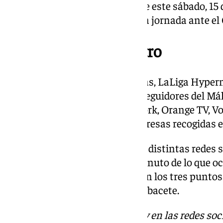
disputará en el Carlos Belmonte este sábado, 15 d
mismo horario que en la pasada jornada ante el 
Dónde ver el encuentro
A diferencia de otras temporadas, LaLiga Hyper
de múltiples dispositivos. Los seguidores del Má
Movistar Plus +, DAZN, Finetwork, Orange TV, V
Prime Video o varias de las empresas recogidas 
Además, a través de la web y las distintas redes s
seguir en directo el minuto a minuto de lo que o
conjuntos buscarán hacerse con los tres puntos.
el partido entre el Málaga y el Albacete.
Descubre más noticias de 101Tv en las redes soc