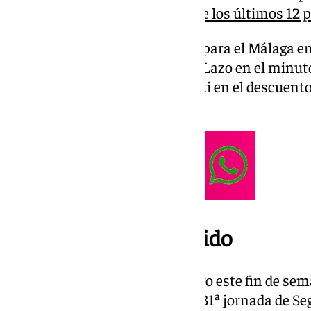
albaceteños
suman 3 puntos de los últimos 12 p
En la ida el resultado fue de 2-1 para el Málaga e
conjunto manchego con gol de Lazo en el minuto 
último marcó Cordero de penalti en el descuento, 
‘in extremis’.
Fecha y hora del partido
El Málaga visita suelo manchego este fin de se
el choque correspondiente a la 31ª jornada de Se