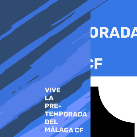
Ir
al
contenido
Tiktok