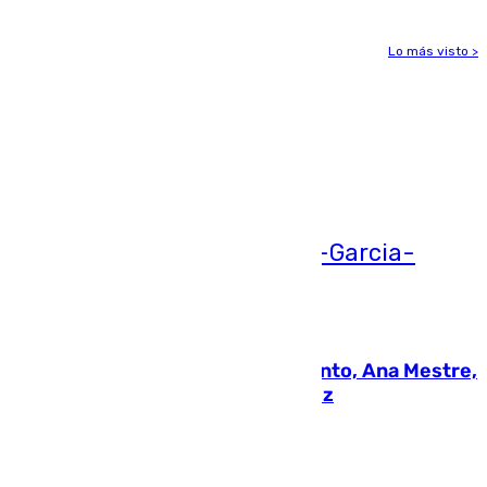
Lo más visto >
Más noticias
Ver más >
05.08.2026
La nueva presidenta del Parlamento, Ana Mestre,
hace parada institucional en Cádiz