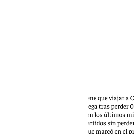
Pedro Jiménez
martes, 11 marzo 2025, 23:54
Compartir:
Este fin de semana el Málaga tiene que viajar a 
ante el Albacete. El Málaga CF llega tras perder 
en el que los dos goles llegaron en los últimos 
cortaron una racha de cuatro partidos sin perder.
tras perder 1-0 ante el Burgos, que marcó en el 