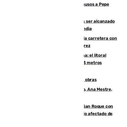
Granada despide con lágrimas y aplausos a Pepe
Habichuela
Un futbolista de 24 años muere tras ser alcanzado
por un rayo durante un partido en Tailandia
Muere un conductor tras salirse de la carretera con
su turismo en la A-480 a la altura de Jerez
Julio supera a junio en basura marina: el litoral
occidental malagueño recoge más de 33 metros
cúbicos de residuos
El Cádiz se afila ante un Granada en obras
La nueva presidenta del Parlamento, Ana Mestre,
hace parada institucional en Cádiz
Estabilizado el incendio forestal de San Roque con
19 familias aún desalojadas y un domicilio afectado de
gravedad