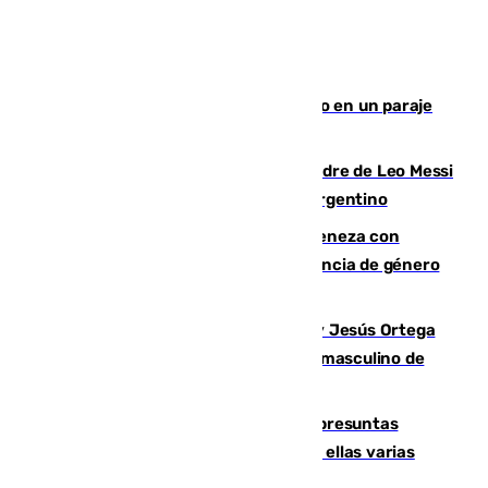
Los Bomberos combaten un incendio en un paraje
de Granada
Muere a los 68 años Jorge Messi, padre de Leo Messi
y pieza fundamental en la carrera del argentino
Retiene a su mujer en su casa y ameneza con
quemar la vivienda: nuevo caso de violencia de género
en Málaga
Dos sevillanos de oro: Manuel Cruz y Jesús Ortega
ganan el campeonato del mundo sub19 masculino de
remo
Un juzgado de Ceuta investiga seis presuntas
agresiones sexuales a migrantes, entre ellas varias
menores