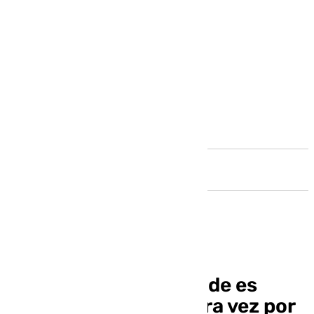
Andalucía
La sevillana Edna Imade es
convocada por primera vez por