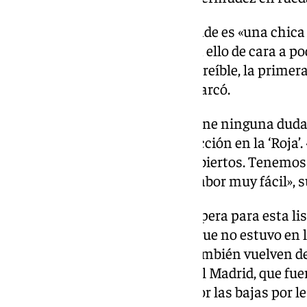
La entrenadora recalcó que Imade es «una chica
«hablando continuamente» con ello de cara a pod
emocione, venir aquí es algo increíble, la primer
es algo que nunca olvidas», remarcó.
Además, Sonia Bermúdez no tiene ninguna duda d
Sociedad va a encajar a la perfección en la ‘Roja’
la van a recibir con los brazos abiertos. Tenemos
capitanas que nos hacen esta labor muy fácil», s
Por otro lado, la madrileña recupera para esta list
Ouahabi, del Manchester City, que no estuvo en l
Lucía Corrales, mientras que también vuelven d
Castillo y Alba Redondo, del Real Madrid, que fu
convocatoria de la madrileña por las bajas por l