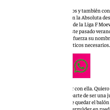
La jugadora, nacida en Marruecos y también con 
estrena en una convocatoria con la Absoluta de
goleador en la temporada 25-26 de la Liga F Moev
conjunto realista, al que llegó este pasado vera
donde ya brilló e hizo sonar con fuerza su nombre
solucionar los trámites burocráticos necesarios.
«Estamos encantados de contar con ella. Quiero 
los que lo han hecho posible. Aparte de ser una 
fuerte, va bien de cabeza, se sabe quedar el balón
bien el espacio», detalló Sonia Bermúdez en rued