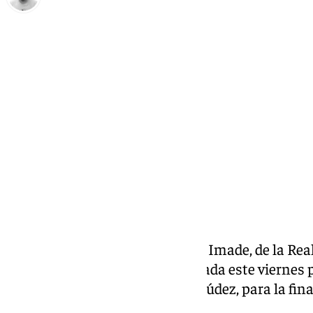
Pedro Jiménez
viernes, 21 noviembre 2025, 15:04
Compartir:
La delantera de Carmona, Edna Imade, de la Real
la lista de 25 convocadas facilitada este viernes
femenina de fútbol, Sonia Bermúdez, para la fina
ante Alemania.