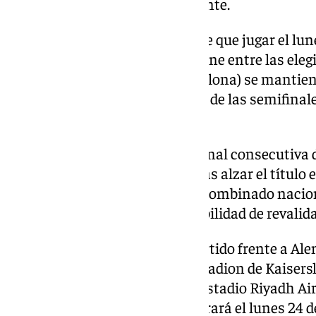
Esther González, respectivamente.
Jenni Hermoso, pese a que tiene que jugar el lunes
Mexicana con Tigres, se mantiene entre las elegi
joven Clara Serrajordi (FC Barcelona) se mantiene
Absoluta en el partido de vuelta de las semifinal
Suecia.
España afrontará su segunda final consecutiva d
del que es vigente campeona tras alzar el título 
Sevilla tras ganar a Francia. El combinado nac
1 del ranking FIFA y con la posibilidad de revalidar
La final se disputará a doble partido frente a Ale
noviembre en el Fritz-Walter-Stadion de Kaisersl
el martes 2 de diciembre en el Estadio Riyadh Ai
horas). La selección se concentrará el lunes 24 d