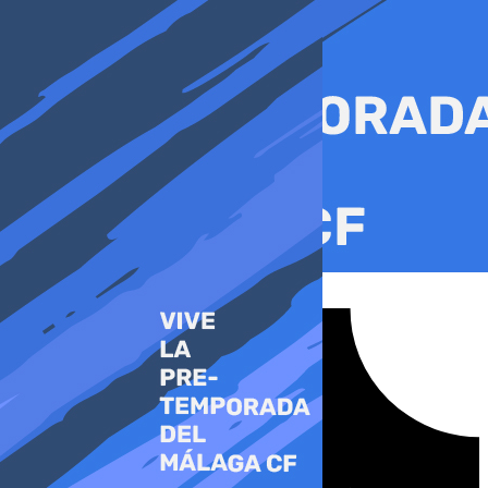
Ir
al
contenido
Tiktok