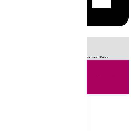
HOY
|
Fútbol
Sucesos
LaLiga
Primera División
Crisis Migratoria en Ceuta
Andalucía