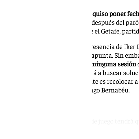
Aunque el director deportivo
no quiso poner fech
no estará disponible para justo después del parón
Leganés ni, probablemente ante el Getafe, partid
Con la llegada de Lo Celso y la presencia de Iker
bien cubierta la zona de la mediapunta. Sin emba
que el
argentino no completará ninguna sesión
hasta después del parón, obligará a buscar soluc
momento, la opción más evidente es recolocar a 
opción que ya probó en el Santiago Bernabéu.
Foto vía Rocío Morón García.
La vuelta de Isco a los terrenos de juego tendrá 
Noticias Andalucía.