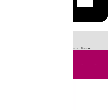
HOY
|
Fútbol
Primera División
LaLiga
Crisis Migratoria en Ceuta
Sucesos
Andalucía