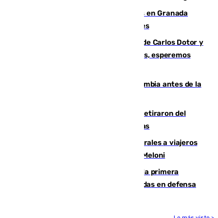
Controlado un incendio de rastrojos en Granada
junto a la autovía y al Callejón de Nogales
Juanfran Funes, sobre las lesiones de Carlos Dotor y
Fernando Calero: “Estamos preocupados, esperemos
que no sea nada”
Felipe VI refuerza los lazos con Colombia antes de la
llegada del nuevo presidente
Fernando Calero y Carlos Dotor se retiraron del
encuentro contra el Ceuta con molestias
España restablece controles temporales a viajeros
procedentes de Italia como repuesta a Meloni
El Málaga cae ante el Ceuta y suma la primera
derrota de la pretemporada dejando dudas en defensa
Lo más visto >