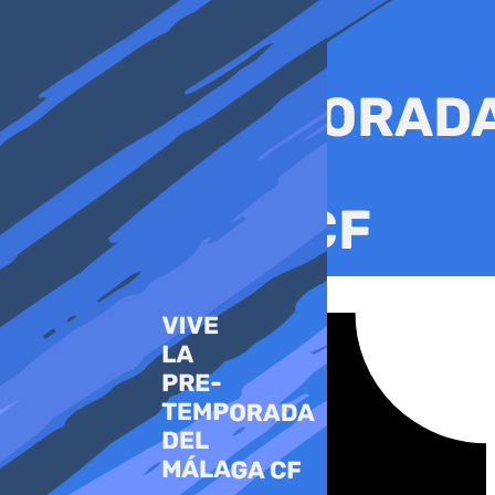
Ir
al
contenido
Tiktok