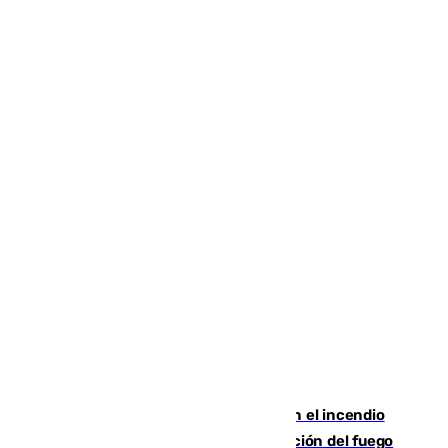
Activado el nivel 2 de emergencia en el incendio
forestal de Niebla por la compleja evolución del fuego