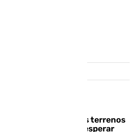
Andalucía
La vuelta de Isco a los terrenos
de juego tendrá que esperar