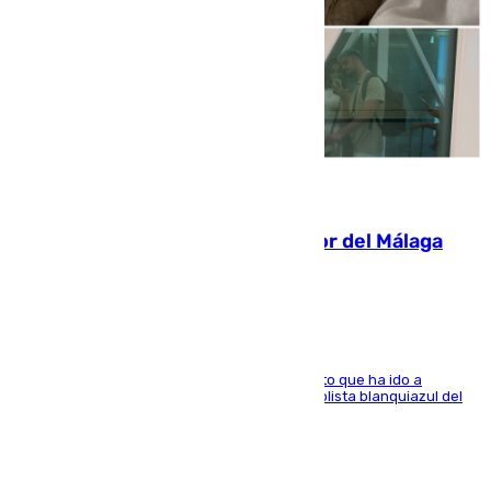
07.08.2026
Isco, la nueva mascota del jugador del Málaga
Dani Lorenzo
El centrocampista marbellí es ‘padre’ de un gato que ha ido a
recoger a Vigo y su nombre es como el exfutbolista blanquiazul del
Arroyo de la Miel