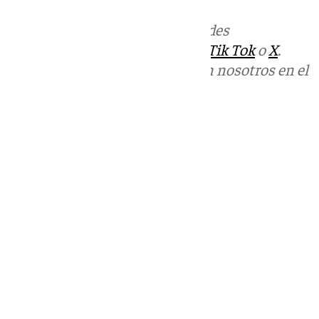
Más noticias de
101TV
en las redes
sociales:
Instagram
,
Facebook
,
Tik Tok
o
X
.
Puedes ponerte en contacto con nosotros en el
correo
informativos@101tv.es
Tags:
Últimas noticias