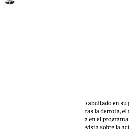
Ignacio Pérez
lunes, 30 septiembre 2024, 22:14
Compartir:
El Málaga cayó con un resultado abultado en su 
perdió la condición de invicto. Tras la derrota, e
Manolo Sánchez, ha dado la cara en el programa 
Malaguista’. Además de pasar revista sobre la act