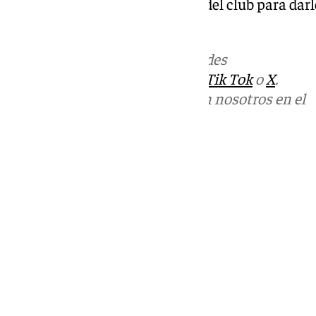
vemos esa confianza por parte del club para dar
consiguiendo y eso ayuda».
Más noticias de
101TV
en las redes
sociales:
Instagram
,
Facebook
,
Tik Tok
o
X
.
Puedes ponerte en contacto con nosotros en el
correo
informativos@101tv.es
Tags:
Últimas noticias