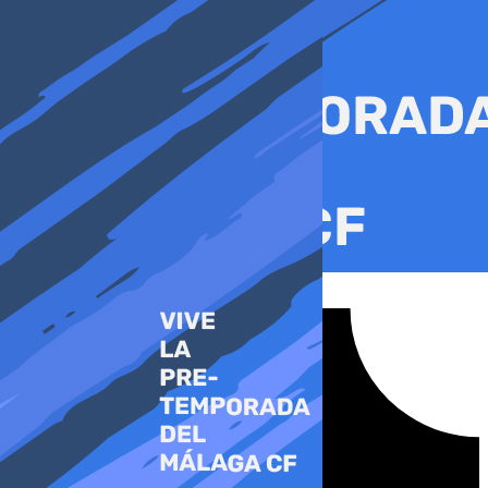
Ir
al
contenido
Tiktok