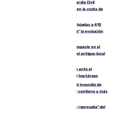
Persecución en Punta Umbría: la Guardia Civil
interviene más de 800 kilos de cocaína en la costa de
Huelva
El incendio de Niebla mantiene desalojadas a 410
personas que siguen con "incertidumbre" la evolución
del viento
Las marcas internacionales ganan espacio en el
Centro de Málaga: la Tagliatella abre en el antiguo local
de Vox Sports Bar
Moreno pide extremar la precaución ante el
incendio de Niebla, que supera las 4.000 hectáreas
340 personas más desalojadas por el incendio de
Niebla, que mantiene a 410 evacuadas y contiene a más
de 500 efectivos trabajando
Italia responde ante las "medidas de represalia" del
Gobierno de Sánchez