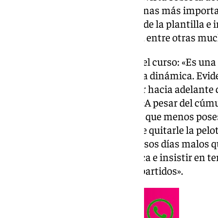
técnico (que es una de las personas más importa
sobre el balón parado, el estado de la plantilla 
individualizada a sus jugadores, entre otras mu
Análisis de la primera derrota del curso: «Es un
creo que veníamos de una buena dinámica. Evi
autocrítica, pero debemos mirar hacia adelante
Más tarde, añadió lo siguiente: «A pesar del cúm
tuvimos, que es cierto, fue el día que menos pose
estando bien, fuimos capaces de quitarle la pelot
No tuvimos esa precisión, son esos días malos q
futuro. Hay que hacer autocrítica e insistir en t
generar peligro con él en estos partidos».