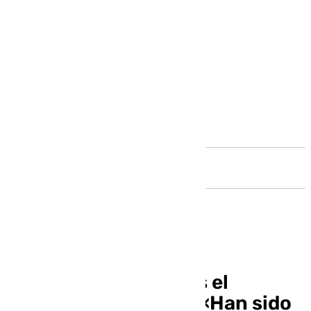
Andalucía
Manolo Sánchez, tras el
ascenso del Málaga: «Han sido