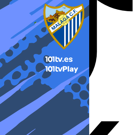
X-twitter