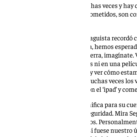
consciente que es aburrido muchas veces y hay 
pero los jugadores están comprometidos, son co
ya llevamos dos goles».
Además de la actualidad, el malaguista recordó 
los meses más felices de mi vida, hemos espera
poder hacerlo en el club de mi tierra, imagínate. 
hicimos en Tarragona… no lo ves ni en una pelícu
demostrado que venir del barro y ver cómo estam
Es algo inexplicable. He visto muchas veces los v
Recuerdo que me tiré al suelo con el ‘ipad’ y come
Por último, habló sobre qué significa para su cu
por ellos: «En el futbol no hay seguridad. Mira S
ya han echado a tres compañeros. Personalmente
‘cómodo’, yo voy cada día como si fuese nuestro ú