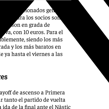
ue los aficionados generales,
caros para los socios son en
ratos son en grada de
urva, con 10 euros. Para el
rablemente, siendo los más
rada y los más baratos en
 ya hasta el viernes a las
res
layoff de ascenso a Primera
 tanto el partido de vuelta
ida de la final ante el Nàstic