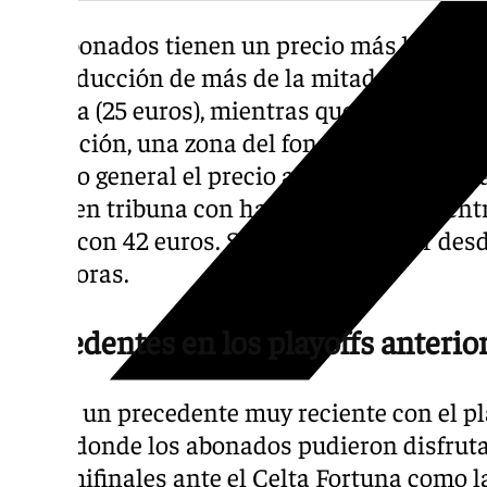
Los abonados tienen un precio más barato q
con reducción de más de la mitad. Los más 
tribuna (25 euros), mientras que los más ba
animación, una zona del fondo y otra de la c
público general el precio asciende conside
caros en tribuna con hasta 85 euros por ent
fondo con 42 euros. Se pueden adquirir desde
7.00 horas.
Precedentes en los playoffs anterio
Existe un precedente muy reciente con el p
RFEF, donde los abonados pudieron disfrutar
de semifinales ante el Celta Fortuna como la 