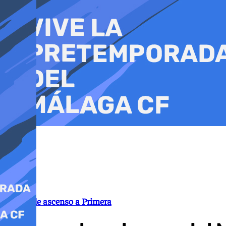
Ir
al
contenido
Playoff de ascenso a Primera