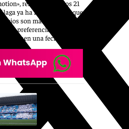
tion», refiriéndose a los 21
álaga ya ha hecho oficial que
 precios son más baratos que
do de preferencia, por lo que
pero tienen una fecha límite.