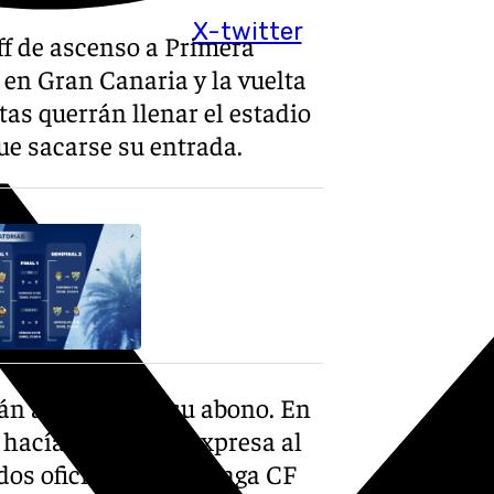
X-twitter
off de ascenso a Primera
 en Gran Canaria y la vuelta
as querrán llenar el estadio
ue sacarse su entrada.
rán acceder con su abono. En
hacía referencia expresa al
idos oficiales del Málaga CF