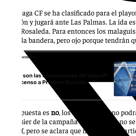
El Málaga CF se ha clasificado para el play
División y jugará ante Las Palmas. La ida es
en La Rosaleda. Para entonces los malaguist
hasta la bandera, pero ojo porque tendrán q
NOTICIA RELACIONADA
Estas son las eliminatorias del playoff
de ascenso a Primera División
La respuesta es
no
, los malaguistas no pod
el dossier de la campaña de abonados no se 
playoff, pero se aclara que incluye «los part