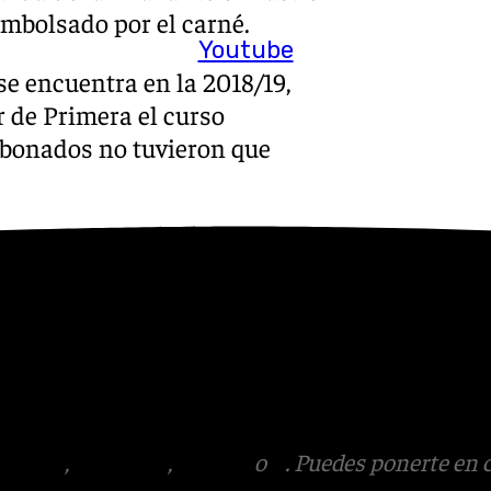
embolsado por el carné.
Youtube
se encuentra en la 2018/19,
r de Primera el curso
 abonados no tuvieron que
e, hubo un apartado en el
aña de abonos donde
playoffs: «Todos los partidos
dio La Rosaleda, si renuevas
bono 18/19: Liga regular, Copa
tagram
,
Facebook
,
Tik Tok
o
X
. Puedes ponerte en 