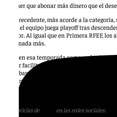
sin tener que abonar más dinero que el des
Otro precedente, más acorde a la categoría, 
donde el equipo juega playoff tras descende
anterior. Al igual que en Primera RFEF, los
pagar nada más.
Tanto en esa temporada como en la siguient
dossier facilitado por el club para la camp
indicaban que se incluirían los hipotéticos 
del primer equipo que se jueguen en el Esta
en el mes de junio estarán incluidos en el a
y unos hipotéticos play-off de ascenso».
Más noticias de
101TV
en las redes sociales:
Ins