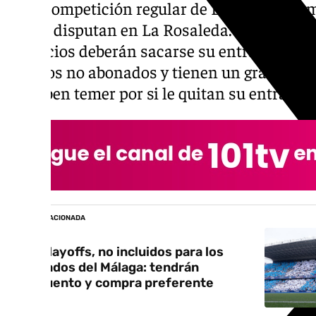
en la competición regular de LaLiga Hypermo
que se disputan en La Rosaleda. Ahora, el M
los socios deberán sacarse su entrada. Los
para los no abonados y tienen un gran perio
no deben temer por si le quitan su entrada, 
NOTICIA RELACIONADA
Los playoffs, no incluidos para los
abonados del Málaga: tendrán
descuento y compra preferente