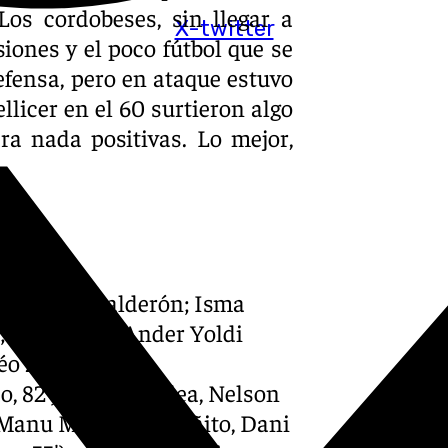
s cordobeses, sin llegar a
X-twitter
iones y el poco fútbol que se
defensa, pero en ataque estuvo
icer en el 60 surtieron algo
ra nada positivas. Lo mejor,
, Marvel, Calderón; Isma
′); Carracedo, Ander Yoldi
o Zidane, 81′).
 82′), Einar Galilea, Nelson
, Manu Molina; Antoñito, Dani