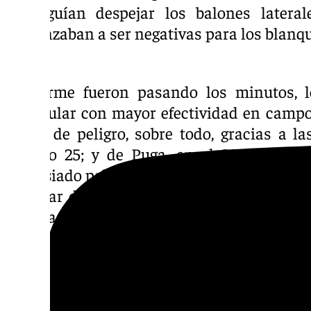
conseguían despejar los balones lateral
comenzaban a ser negativas para los blanqu
Conforme fueron pasando los minutos, l
triangular con mayor efectividad en campo 
zonas de peligro, sobre todo, gracias a la
minuto 25; y de Puga, en el 28. Dichas 
demasiado peligro al no contactar con los ar
cambiar de rumbo. Nada más lejos de la r
aisladas fueron un espejismo de un partido
Córdoba, que pocos instantes después, tuvo
partido. Álex Sala disparó desde larga dist
taponó con el pecho. Con el resultado gafas,