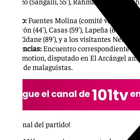
Lorenzo (Sangalli, 55′), Rahmani (Aarón Ochoa
55′).
Árbitro:
Fuentes Molina (comité valenciano)
Calderón (44′), Casas (59′), Lapeña (69′), Alba
Théo Zidane (89′), y a los visitantes Nelson M
Incidencias:
Encuentro correspondiente a la
Hypermotion, disputado en El Arcángel ante
millar de malaguistas.
¡Final del partido!