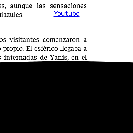
es, aunque las sensaciones
Youtube
iazules.
os visitantes comenzaron a
propio. El esférico llegaba a
s internadas de Yanis, en el
oportunidades no generaron
ietes, pero el partido parecía
ealidad, aquellas internadas
 trabado y controlado por el
 la primera gran ocasión del
ancia, pero Alfonso Herrero lo
 llegaron al descanso.