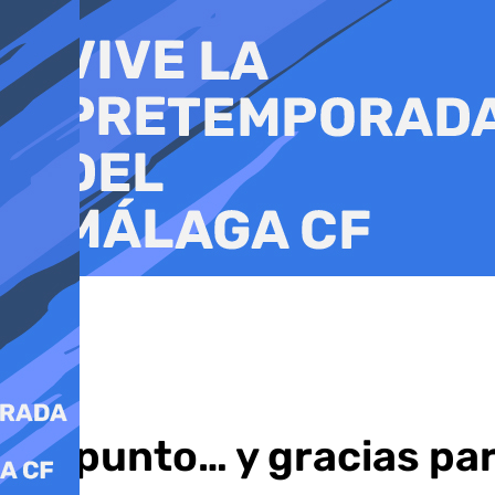
Ir
al
contenido
Un punto… y gracias par