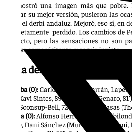
que mostró una imagen más que pobre. Lo
mostrar su mejor versión, pusieron las ocas
vio en el derbi andaluz. Mejoró, eso sí, en 
completamente perdido. Los cambios de Pell
de efecto, pero las sensaciones no son pa
puntuar como visitante y seguir invicto.
Ficha del partido
Córdoba (0):
Carlos Marín; Albarrán, Lapeña
Ruiz (Xavi Sintes, 89′), Álex Sala (Genaro, 81
(Jude Soonsup-Bell, 72′), Jacobo; y Casas (Thé
Málaga (0):
Alfonso Herrero; Puga (Gabilondo,
Monte, Dani Sánchez (Murillo, 86′); Luismi