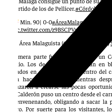
El Málaga consigue un punto de su visit
partido de los de Pellicer.
#CórdobaMál
Min. 90| 0-0
#ÁreaMalaguista
#Depo
pic.twitter.com/z9BSCPVxxY
— Área Malaguista (@AreaMalaguista)
La primera parte fue dominada por un 
dominio. Los de Pellicer esperaban en b
superados en el medio por el centro del 
debían hacer las ayudas mientras desp
comenzaron a crearse las pocas oportunid
ellas, Calderón puso un centro desde el carr
poco envenenando, obligando a sacar la 
Herrero. Por suerte para los visitantes, l