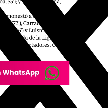
, 55′); y Dioni (Baturina,
. Amonestó a los locales
rrán (72′), Carracedo (74′) y
onte (16′) y Luismi (50′).
 4ª jornada de la Liga
 18.110 espectadores. Casi un