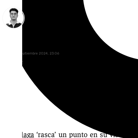
Ignacio Pérez
sábado, 7 septiembre 2024, 23:06
Compartir:
El
Málaga
‘rasca’ un punto en su visita al