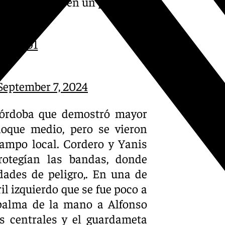
a al Arcángel en un pobre
aga
rtes101
September 7, 2024
Córdoba que demostró mayor
loque medio, pero se vieron
campo local. Cordero y Yanis
rotegían las bandas, donde
ades de peligro,. En una de
il izquierdo que se fue poco a
palma de la mano a Alfonso
os centrales y el guardameta