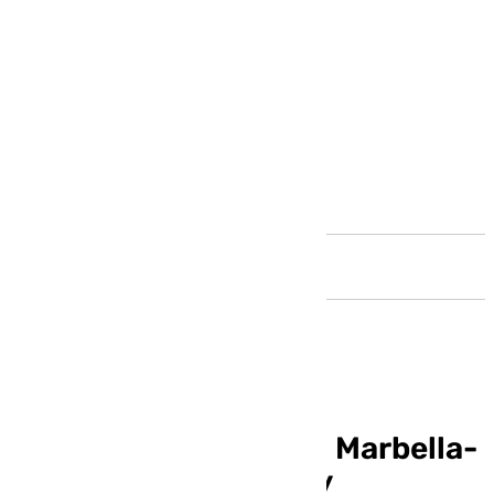
Andalucía
Ya hay horario para el Marbella-
Atleti de Copa del Rey