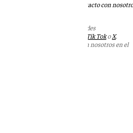
Tok
o
X
. Puedes ponerte en contacto con nosotro
informativos@101tv.es
Más noticias de
101TV
en las redes
sociales:
Instagram
,
Facebook
,
Tik Tok
o
X
.
Puedes ponerte en contacto con nosotros en el
correo
informativos@101tv.es
Tags:
Últimas noticias