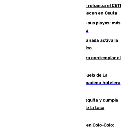
El Gobierno instala duchas y baños y refuerza el CETI
para los miles de migrantes que permanecen en Ceuta
Málaga corta la venta ambulante en sus playas: más
de 180 multas de la Policía por este tema
Un incendio junto a la autovía en Granada activa la
fase operativa 1 y obliga a cortar el tráfico
Iberia organiza un vuelo especial para contemplar el
eclipse total de Sol del 12 de agosto
Málaga vuelve a sacar a subasta el suelo de La
Térmica con el interés de que una gran cadena hotelera
presente su oferta
Vox exige a Sanz que paralice la mezquita y cumpla
los acuerdos firmados antes de hablar de la tasa
turística
Vozinha, recibido como una estrella en Colo-Colo: