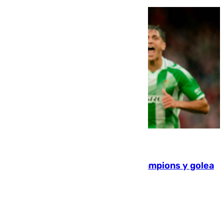
06.08.2026
El Betis supera el examen de Champions y golea
al Arsenal en Dublín (1-3)