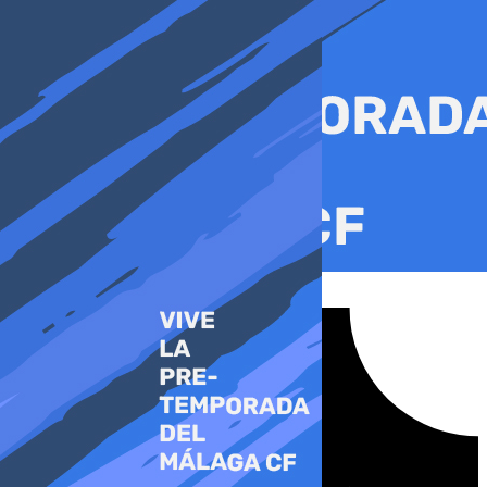
Ir
al
contenido
Tiktok