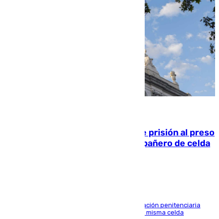
06.08.2026
El Supremo ratifica los 17 años de prisión al preso
que mató estrangulado a su compañero de celda
en Morón
El alto tribunal avala también que la Administración penitenciaria
indemnice a la familia por fallar al asignarles la misma celda