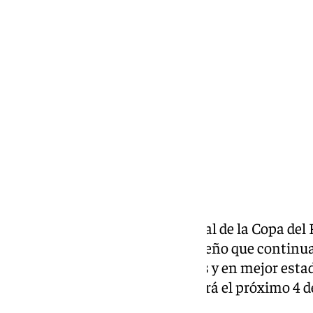
Antonio López
martes, 10 diciembre 2024, 23:40
Compartir:
El sorteo de dieciseisavos de final de la Copa del
Marbella FC
, único club malagueño que continua
a uno de los clubes más grandes y en mejor estad
de Madrid. El choque se disputará el próximo 4 de
escenario aún por confirmar.