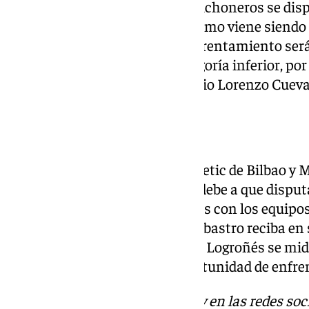
El partido entre marbellíes y colchoneros se disp
21:30 horas. Naturalmente, y como viene siendo 
en sus últimas ediciones, el enfrentamiento será
en el estadio del equipo de categoría inferior, po
por el Estadio Municipal Antonio Lorenzo Cueva
Resto de equipos
FC Barcelona, Real Madrid, Athletic de Bilbao y 
fase de la Copa del Rey. Esto se debe a que dispu
que solo podían ser emparejados con los equipos
El bombo ha decidido que el Barbastro reciba en 
Pontevedra al Mallorca; que UD Logroñés se mida 
Deportivo Minera tenga la oportunidad de enfren
Descubre más noticias de 101Tv en las redes soc