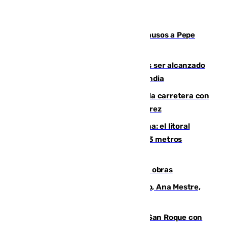
Granada despide con lágrimas y aplausos a Pepe
Habichuela
Un futbolista de 24 años muere tras ser alcanzado
por un rayo durante un partido en Tailandia
Muere un conductor tras salirse de la carretera con
su turismo en la A-480 a la altura de Jerez
Julio supera a junio en basura marina: el litoral
occidental malagueño recoge más de 33 metros
cúbicos de residuos
El Cádiz se afila ante un Granada en obras
La nueva presidenta del Parlamento, Ana Mestre,
hace parada institucional en Cádiz
Estabilizado el incendio forestal de San Roque con