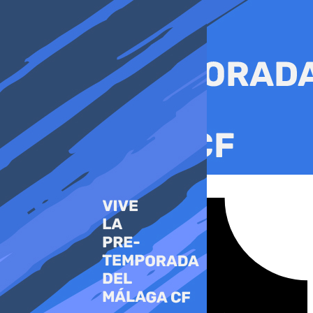
Ir
al
contenido
Tiktok