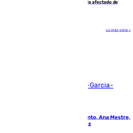
19 familias aún desalojadas y un domicilio afectado de
gravedad
Lo más visto >
Más noticias
Ver más >
05.08.2026
La nueva presidenta del Parlamento, Ana Mestre,
hace parada institucional en Cádiz