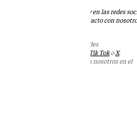
Descubre más noticias de 101Tv en las redes soc
Tok
o
X
. Puedes ponerte en contacto con nosotro
informativos@101tv.es
Más noticias de
101TV
en las redes
sociales:
Instagram
,
Facebook
,
Tik Tok
o
X
.
Puedes ponerte en contacto con nosotros en el
correo
informativos@101tv.es
Tags:
Últimas noticias