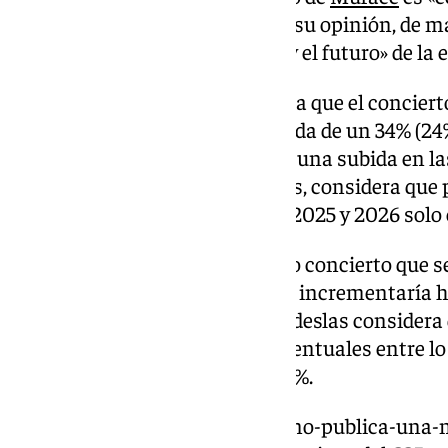
tras años siendo deficitario. En su opinión, de 
«comprometerían la solvencia y el futuro» de la
La petición de la aseguradora era que el concie
años y con una subida acumulada de un 34% (24%
2026). Dado que Adeslas aceptó una subida en las
las mutualidades Mugeju e Isfas, considera que 
económico el incremento para 2025 y 2026 solo 
La subida propuesta en el nuevo concierto que se
26,62% para 2025 y 2026, que se incrementaría ha
ese tercer año. De esta forma, Adeslas considera
financiación de 20 puntos porcentuales entre lo 
que ofrece el Gobierno, un 26,62%.
https://www.101tv.es/el-gobierno-publica-una