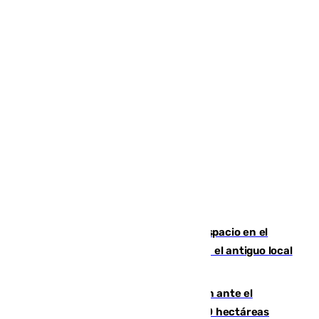
Las marca internacionales ganan espacio en el
Centro de Málaga: La Tagliatella abre en el antiguo local
de Vox Sports Bar
Moreno pide extremar la precaución ante el
incendio de Niebla, que supera las 4.000 hectáreas