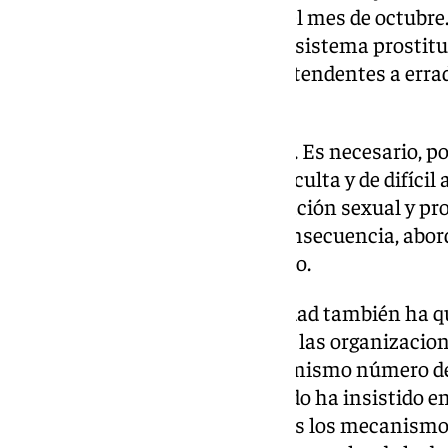
completo se dará a conocer en el mes de octubre
contribuye al conocimiento del sistema prostituc
para diseñar políticas públicas tendentes a erra
existiendo en pleno siglo XXI.
«De lo que no se habla no existe. Es necesario, po
aproximada de una población oculta y de difícil
niñas víctimas de trata, explotación sexual y pr
magnitud del problema y, en consecuencia, abord
públicas», ha destacado Redondo.
La titular de la cartera de Igualdad también ha q
ayuda a conocer la magnitud de las organizacion
mujeres ya que «a través de un mismo número d
363 mujeres diferentes». Redondo ha insistido en
que hay que «combatir con todos los mecanismos»