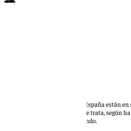
Francisco Marmolejo
miércoles, 18 septiembre 2024, 09:30
Compartir:
Un total de 114.576 mujeres en España están en
92.496 podrían estar en riesgo de trata, según h
ministra de Igualdad, Ana Redondo.