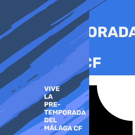
Ir
al
contenido
Tiktok