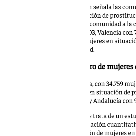
Este avance del estudio también señala las co
mayor tasa de mujeres en situación de prostitu
mayores de edad. Baleares es la comunidad a la 
10.000; le sigue Cataluña con 103, Valencia con 
La media en España es de 56 mujeres en situació
10.000 mujeres mayores de edad.
Cataluña, con mayor número de mujeres e
En números absolutos Cataluña, con 34.759 muj
con mayor número de mujeres en situación de pr
con 20.549, Valencia con 16.314 y Andalucía con 
La ministra ha destacado que se trata de un est
primera vez ofrece una aproximación cuantitativa
explotación sexual y prostitución de mujeres en