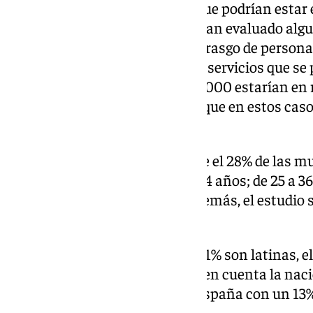
Respecto a las más de 92.000 que podrían estar e
apuntado que en el estudio de han evaluado alg
la novedad, la disponibilidad, el rasgo de persona
incorporan a los anuncios o los servicios que se 
este sentido, ha agregado que 9.000 estarían en r
fines de explotación sexual porque en estos caso
criterios que coinciden.
Por edades, el estudio refleja que el 28% de las 
prostitución tienen entre 18 y 24 años; de 25 a 36
7% y de 46 a 55 años un 1,6%. Además, el estudio 
anuncios no se refleja la edad.
En cuanto a la procedencia, el 51% son latinas, e
tienen datos fiables. Si se tiene en cuenta la nac
cabeza con el 28%; seguido de España con un 13%