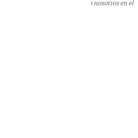
Puedes ponerte en contacto con nosotros en el
correo
informativos@101tv.es
Tags:
Últimas noticias