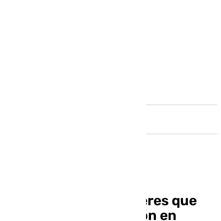
Andalucía
Crece la cifra de mujeres que
ejercen la prostitución en