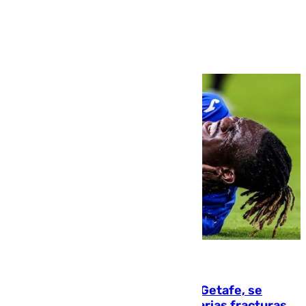
Ver más >
08.08.2026
Christantus Uche, delantero del Getafe, se
perderá toda la temporada por varias fracturas