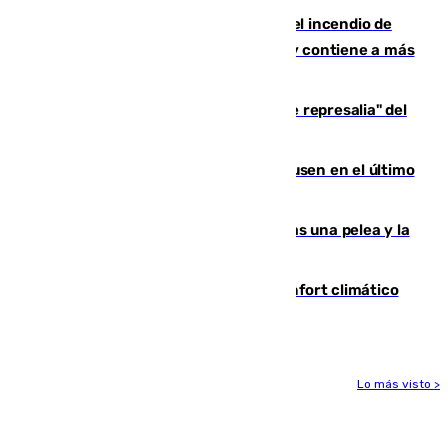
340 personas más desalojadas por el incendio de
Niebla, que mantiene a 410 evacuadas y contiene a más
de 500 efectivos trabajando
Italia responde ante las "medidas de represalia" del
Gobierno de Sánchez
El Sevilla se desinfla ante el Leverkusen en el último
ensayo (1-2)
Tensión en la prisión de Alhaurín tras una pelea y la
incautación de un punzón
Málaga contabiliza 148 zonas de confort climático
para enfrentar las altas temperaturas
Lo más visto >
Más noticias