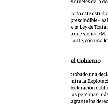
son manifestaciones violentas y crueles de la de
Finalmente, la ministra ha indicado este estudio
social», que ha dicho que «es imprescindible», as
En este sentido, ha señalado que la Ley de Trata 
«probablemente al inicio del año que viene». «Mi
legislatura, hay tres años por delante, con una le
francesa», ha destacado.
Declaración institucional del Gobierno
Por otra parte, el Gobierno ha aprobado una decl
motivo del Día Internacional contra la Explotaci
Mujeres, Niñas y Niños. Así, la declaración califi
moderna» y añade que utiliza a las personas má
mercancía, violando de forma flagrante los der