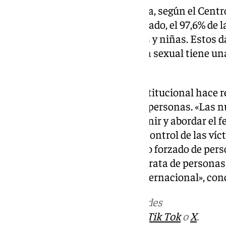
El texto recuerda que, en España, según el Centro
Terrorismo y el Crimen Organizado, el 97,6% de la
explotación sexual son mujeres y niñas. Estos d
la trata con fines de explotación sexual tiene u
género».
Por otro lado, la declaración institucional hace r
tecnología digital en la trata de personas. «Las
medios innovadores para prevenir y abordar el f
también para la captación y el control de las ví
migratorias y el desplazamiento forzado de pers
son un caldo de cultivo para la trata de personas
compromiso y coordinación internacional», con
Más noticias de
101TV
en las redes
sociales:
Instagram
,
Facebook
,
Tik Tok
o
X
.