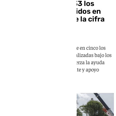
El Gobierno eleva a 133 los
españoles desaparecidos en
Venezuela y mantiene la cifra
de cinco fallecidos
El último balance oficial mantiene en cinco los
fallecidos y en 14 las personas localizadas bajo los
escombros, mientras España refuerza la ayuda
humanitaria con equipos de rescate y apoyo
económico