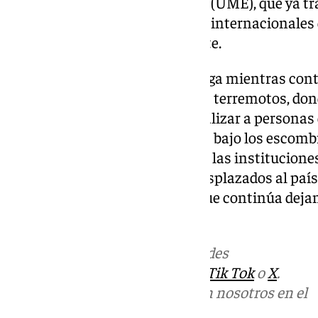
Unidad Militar de Emergencias (UME), que ya tr
servicios locales y a los equipos internacionale
las labores de búsqueda y rescate.
La actualización del balance llega mientras cont
las zonas más afectadas por los terremotos, do
trabajan sin descanso para localizar a personas 
quienes permanecen atrapados bajo los escombr
mantienen la coordinación con las institucione
organismos internacionales desplazados al país 
evolución de una emergencia que continúa deja
víctimas y desaparecidos.
Más noticias de
101TV
en las redes
sociales:
Instagram
,
Facebook
,
Tik Tok
o
X
.
Puedes ponerte en contacto con nosotros en el
correo
informativos@101tv.es