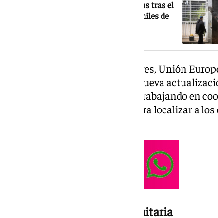
Venezuela supera las 48 horas críticas tras el
doble terremoto con 920 muertos y miles de
desaparecidos
El ministro de Asuntos Exteriores, Unión Europ
Albares, ha informado de esta nueva actualizaci
autoridades españolas siguen trabajando en coo
desplegados sobre el terreno para localizar a los
asistencia a los afectados.
Refuerzo de la ayuda humanitaria