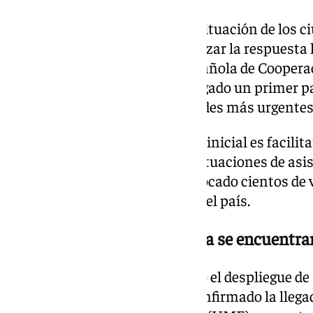
Además del seguimiento de la situación de los c
Ejecutivo ha comenzado a reforzar la respuesta
confirmado que la Agencia Española de Cooperac
Desarrollo (AECID) ya ha entregado un primer 
destinado a cubrir las necesidades más urgentes
El objetivo de esta financiación inicial es facilit
básico y apoyar las primeras actuaciones de asis
por una catástrofe que ha provocado cientos de 
materiales en distintas zonas del país.
La UME y otros operativos ya se encuentran
En paralelo, España ha iniciado el despliegue de
emergencias. El ministro ha confirmado la llegad