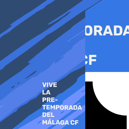
Ir
al
contenido
Tiktok