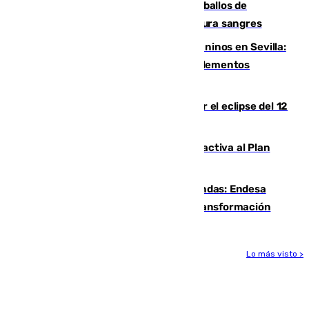
El primer ciclo de las carreras de caballos de
Sanlúcar arranca este sábado con 27 pura sangres
Continúan los cierres de parques caninos en Sevilla:
se detectan alimentos que contienen elementos
peligrosos
Estos son los mejores sitios para ver el eclipse del 12
de agosto en la provincia de Málaga
Otro incendio en Granada: el fuego activa al Plan
Infoca en Pinos Puente
Más potencia para las Tres Mil Viviendas: Endesa
pone en marcha un nuevo centro de transformación
Lo más visto >
Más noticias