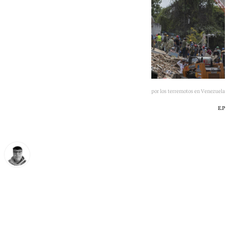
Imagen de una de las zonas destruidas por los terremotos en Venezuela
E.P
Eloy Rodríguez
sábado, 27 junio 2026, 15:29
Compartir: