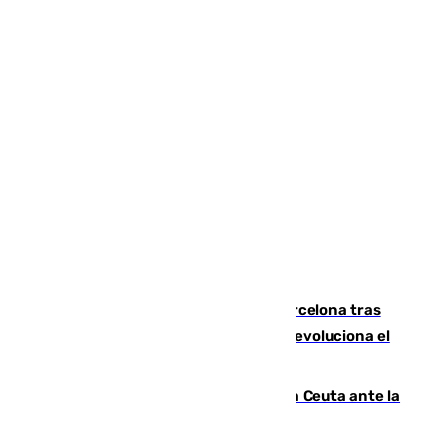
Rodrigo negocia su fichaje por el Barcelona tras
romper negociaciones con el Madrid y revoluciona el
mercado
El Rey traslada a Vivas su respaldo a Ceuta ante la
crisis migratoria