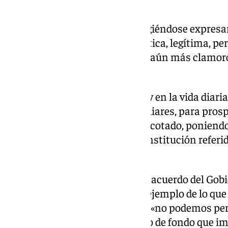
acción del Estado».
Por eso, ha advertido el Rey dirigiéndose expresam
necesario que la contienda política, legítima, p
impida escuchar una demanda aún más clamor
serenidad».
«Serenidad en la esfera pública y en la vida diari
colectivos o individuales y familiares, para prosp
quienes más lo necesitan», ha acotado, poniend
reforma del artículo 49 de la Constitución referi
discapacidad.
Dicha reforma, aprobada con el acuerdo del Gobie
monarca, constituye «un buen ejemplo de lo que
ello, ha vuelto a prevenir de que «no podemos per
convierta en un constante ruido de fondo que im