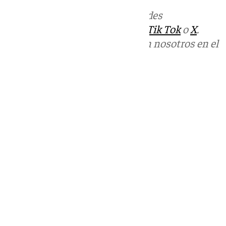
Más noticias de
101TV
en las redes
sociales:
Instagram
,
Facebook
,
Tik Tok
o
X
.
Puedes ponerte en contacto con nosotros en el
correo
informativos@101tv.es
Tags:
Últimas noticias