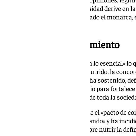
sino para impedir que esa diversidad derive en la
espacio compartido», ha subrayado el monarca, 
Mensaje de Navidad.
La concordia como cimiento
Fue precisamente «el acuerdo en lo esencial» lo 
1978. «A pesar del tiempo transcurrido, la concord
siendo nuestro gran cimiento», ha sostenido, de
espíritu de consenso es necesario para fortalece
mantener en ellas la confianza de toda la socied
En este sentido, ha resaltado que el «pacto de c
Constitución «se protege dialogando» y ha incidi
altura y generosidad, debe siempre nutrir la defi