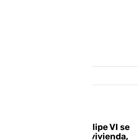
Andalucía
El mensaje del Rey Felipe VI se
centra en la Dana, la vivienda,