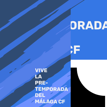
Ir
al
contenido
Tiktok