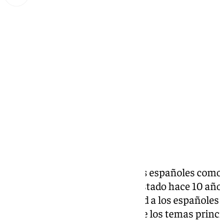
Miguel Alfonso
martes, 24 diciembre 2024, 21:57
Compartir:
Felipe VI
ha salido a hablar a los españoles com
asumió el cargo como Jefe de Estado hace 10 añ
década dirigiéndose por Navidad a los españoles
Dana de Valencia ha sido uno de los temas princ