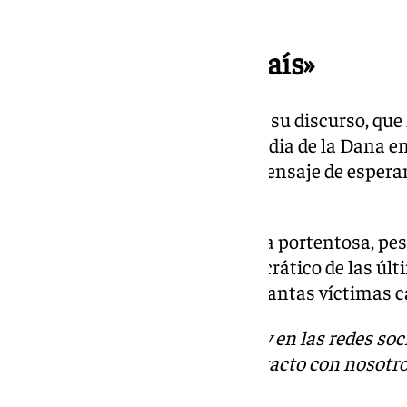
hacerlo», ha rematado.
«España es un gran país»
Don Felipe ha querido terminar su discurso, que
una mención especial a la tragedia de la Dana en 
pasado 29 de octubre, con un mensaje de esper
que «España es un gran país».
Es «una nación con una historia portentosa, pese
modélica en el desarrollo democrático de las úl
incluso el acoso terrorista que tantas víctimas 
Descubre más noticias de 101Tv en las redes soc
Tok
o
X
. Puedes ponerte en contacto con nosotro
informativos@101tv.es