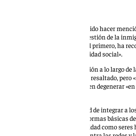
pulso de la ciudadanía».
Inmigración y vivienda
Precisamente, Felipe VI ha querido hacer menci
preocupan a los españoles: la gestión de la inmig
acceso a la vivienda. Respecto al primero, ha r
complejo y de una gran sensibilidad social».
«Sin los movimientos de población a lo largo de l
las sociedades del presente», ha resaltado, pero «
movimientos migratorios pueden degenerar «en 
cohesión social».
El Rey ha defendido la necesidad de integrar a lo
respeten también «las leyes y normas básicas de
tiempo que se reconoce su dignidad como seres 
firmeza que requiere la lucha contra las redes y 