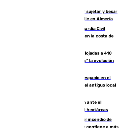
Sevilla
Condenado a dos años de cárcel por sujetar y besar
a una menor tras abordarla en plena calle en Almería
Persecución en Punta Umbría: la Guardia Civil
interviene más de 800 kilos de cocaína en la costa de
Huelva
El incendio de Niebla mantiene desalojadas a 410
personas que siguen con "incertidumbre" la evolución
del viento
Las marcas internacionales ganan espacio en el
Centro de Málaga: la Tagliatella abre en el antiguo local
de Vox Sports Bar
Moreno pide extremar la precaución ante el
incendio de Niebla, que supera las 4.000 hectáreas
340 personas más desalojadas por el incendio de
Niebla, que mantiene a 410 evacuadas y contiene a más